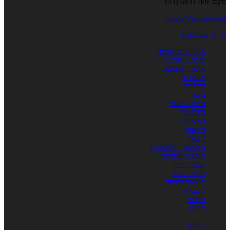
פקס: 6831769 (03)
bursi2@gmail.co.il
בורסי בפייסבוק
אגודות שיתופיות
אזרחי / סדר דין
איכות הסביבה
אינטרנט
בוררות
ביטוח
ביטוח לאומי
בינלאומי
בנקאות
בריאות
גישור
גרפולוגיה משפטית
הגבלים עסקיים
הגנת הדייר
הגנת הצרכן
הוצאה לפועל
השכלה
חברות
חוזים
חוקתי