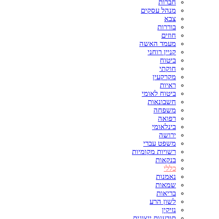
חברות
מנהל עסקים
צבא
בוררות
חוזים
מעמד האשה
קניין רוחני
ביטוח
חוקתי
מקרקעין
ראיות
ביטוח לאומי
חשבונאות
משפחה
רפואה
בינלאומי
ירושה
משפט עברי
רשויות מקומיות
בנקאות
כללי
נאמנות
שמאות
בריאות
לשון הרע
נזיקין
תובענות ייצוגית