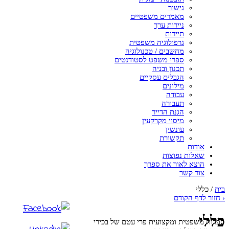
גישור
מאמרים משפטיים
ניירות ערך
תיירות
גרפולוגיה משפטית
מחשבים / טכנולוגיה
ספרי משפט לסטודנטים
תכנון ובניה
הגבלים עסקיים
מילונים
עבודה
תעבורה
הגנת הדייר
מיסוי מקרקעין
עונשין
תקשורת
אודות
שאלות נפוצות
הוצא לאור את ספרך
צור קשר
בית
/
כללי
‹
חזור לדף הקודם
כללי
ספרות משפטית ומקצועית פרי עטם של בכירי