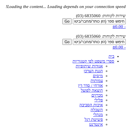
Loading the content...
Loading depends on your connection speed!
שירות לקוחות: 6835060 (03)
₪0.00
-
שירות לקוחות: 6835060 (03)
₪0.00
-
בית
ספרי משפט לפי קטגוריות
אגודות שיתופיות
הגנת הצרכן
מיסים
עמותות
אזרחי / סדר דין
הוצאה לפועל
מכרזים
פלילי
איכות הסביבה
השכלה
מנהלי
פשיטת רגל
אינטרנט