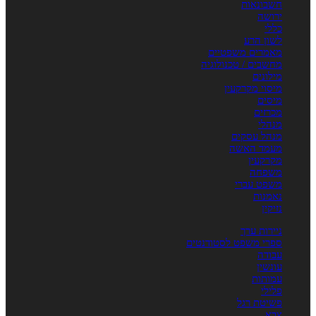
חשבונאות
ירושה
כללי
לשון הרע
מאמרים משפטיים
מחשבים / טכנולוגיה
מילונים
מיסוי מקרקעין
מיסים
מכרזים
מנהלי
מנהל עסקים
מעמד האשה
מקרקעין
משפחה
משפט עברי
נאמנות
נזיקין
ניירות ערך
ספרי משפט לסטודנטים
עבודה
עונשין
עמותות
פלילי
פשיטת רגל
צבא