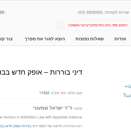
שירות לקוחות: 6835060 (03)
00
-
אודות
שאלות נפוצות
הוצא לאור את ספרך
צור קש
דיני בוררות – אופק חדש בבו
מצב מלאי:
אזל
מק"ט:
11522
ד"ר ישראל שמעוני
מחבר:
 Horizon in Arbitration Law with Appellate Instance
ראה מהדורה חדשה של הספר
דיני בוררות אופק חדש בבו