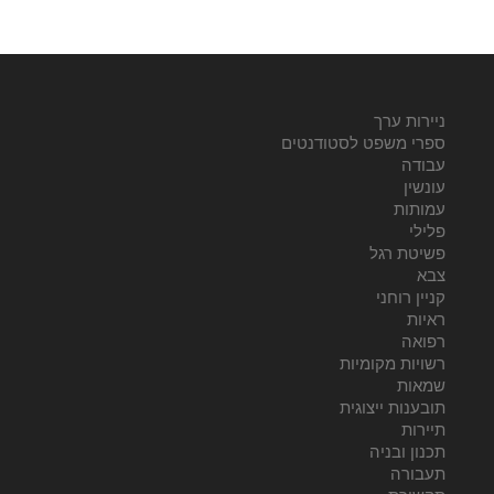
ניירות ערך
ספרי משפט לסטודנטים
עבודה
עונשין
עמותות
פלילי
פשיטת רגל
צבא
קניין רוחני
ראיות
רפואה
רשויות מקומיות
שמאות
תובענות ייצוגית
תיירות
תכנון ובניה
תעבורה