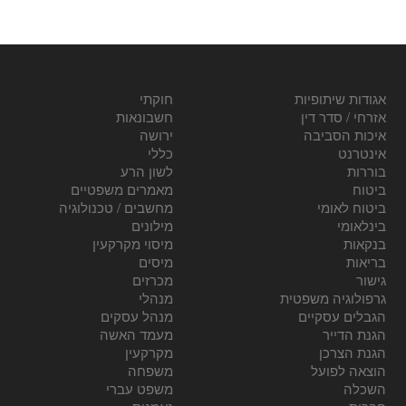
אגודות שיתופיות
חוקתי
אזרחי / סדר דין
חשבונאות
איכות הסביבה
ירושה
אינטרנט
כללי
בוררות
לשון הרע
ביטוח
מאמרים משפטיים
ביטוח לאומי
מחשבים / טכנולוגיה
בינלאומי
מילונים
בנקאות
מיסוי מקרקעין
בריאות
מיסים
גישור
מכרזים
גרפולוגיה משפטית
מנהלי
הגבלים עסקיים
מנהל עסקים
הגנת הדייר
מעמד האשה
הגנת הצרכן
מקרקעין
הוצאה לפועל
משפחה
השכלה
משפט עברי