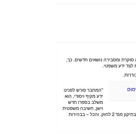
 סוקרת ומסבירה נושאים חדשים. כך,
 לצד ידע משפטי.
וררות.
"המחבר פורש לפנינו
מוס
ידע מקיף ויסודי, הוא
משלב בספרו חדש
וישן, חשיבה משפטית
עם חשיבה עסקית…ההלכות שנפסקו בבתי המשפט בתקופות השונות נסקרות על רקע החידושים שהונהגו בתיקון מס' 2 לחוק. והכל – בבהירות