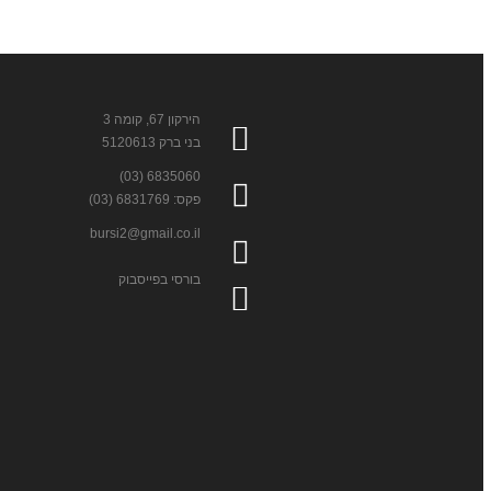
הירקון 67, קומה 3
בני ברק 5120613
6835060 (03)
פקס: 6831769 (03)
bursi2@gmail.co.il
בורסי בפייסבוק