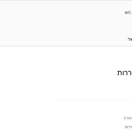
₪0.
ר
ררות
A New
ררות
.