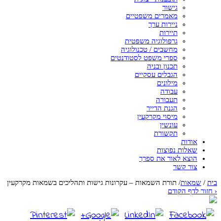
גישור
מאמרים משפטיים
ניירות ערך
תיירות
גרפולוגיה משפטית
מחשבים / טכנולוגיה
ספרי משפט לסטודנטים
תכנון ובניה
הגבלים עסקיים
מילונים
עבודה
תעבורה
הגנת הדייר
מיסוי מקרקעין
עונשין
תקשורת
אודות
שאלות נפוצות
הוצא לאור את ספרך
צור קשר
בית
/
שמאות
/
תורת השמאות – עקרונות גישות ותהליכים בשמאות מקרקעין
‹
חזור לדף הקודם