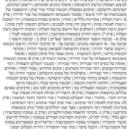
לביצוע האומדן בגישת ההשוואה | איסוף נתונים ואימותם | רישום הנתונים,
הערכתם וחישובם | שימוש במכפלת הכנסה כמדד שווי שוק | ההשפעה של
משכנתאות או ליווי פיננסי | סבסוד משכנתא והשפעתה על שווי הדירה | פרק
6: גישת העלות | עקרונות כלליים | פחת | שימוש בפחת בשמאות | חיי המבנה
| גישות לאומדן פחת | חישוב קרן פחת למבנים | תשלום תקופתי לקרן פחת |
יישום גישת העלות | השלבים של חישוב בגישת העלות | שיטות ליישום גישת
העלות | פרק 7: גישת ההיוון בשמאות מקרקעין | היחס בין הכנסה לערך |
שלב א - קביעת השער המתאים | מושגי שערים | שלב ב - קביעת השער |
קביעה על - פי השוואת נתונים | קביעה על - פי מרכיבי ההיוון | חישוב הכנסה
| חישוב שיעור ההיוון | שיטת ההשוואה למציאת שיעור ההיוון | מקדמי
הכנסות ברוטו | הרכב השקעות - מימון עצמי מול מימון בנקאי | סבסוד
משכנתא והשפעתה על שווי הדירה | שיטת השיורים | פרק 8: אומדן הכנסות
| אומדן על בסיס דמי שכירות | חוזי שכירות - מנגנוני תשלום והצמדה | דמי
שכירות קבועים | דמי שכירות משתנים | סיכום מחודש | צמוד למדד | אחוזים
מהמחזור | חוזי שכירות - טיפולוגיה של בסיס התשלום | שיעור ההיוון של
ההכנסות | תנאים בחוזה שכירות | שלבי ההערכה | אומדן על בסיס הכנסות
תפעוליות | חלוקה לרמות הכנסה | הכנסה ברוטו בכוח | הכנסה ברוטו
אפקטיבית | הכנסה תפעולית נטו | תזרים מזומנים לפני מס | מרכיבים שאינם
נכללים בהוצאות התפעול | פרק 9: תיאוריית חבילת הזכויות ואומדן שווי
זכויות חוכר - מחכיר | שווי הבעלים כמחכיר | שווי החוכר וחוכר המשנה | פרק
10: עקרונות לאומדן דמי שימוש | שווי שוק ושווי שימוש | דמי השימוש |
עקרונות לאומדן דמי השימוש | שער שני: תהליכים ומקרי בוחן בשמאות
מקרקעין | פרק 1: מקדמי התאמה (אקוויוולנציה) | פרק 2: עסקת קומבינציה |
רקע כללי | בדרך למו"מ, יתרונות וחסרונות לצדדים בעסקה | המודל לחישוב
שיעור התמורה | מאפייני עסקת הקומבינציה | קריטריונים המאפיינים עסקה
של הזמנת בנייה | היבטי מיסוי | מהו שווי התמורה | דחיית תשלום המס |