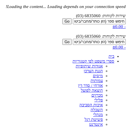
Loading the content...
Loading depends on your connection speed!
שירות לקוחות: 6835060 (03)
₪0.00
-
שירות לקוחות: 6835060 (03)
₪0.00
-
בית
ספרי משפט לפי קטגוריות
אגודות שיתופיות
הגנת הצרכן
מיסים
עמותות
אזרחי / סדר דין
הוצאה לפועל
מכרזים
פלילי
איכות הסביבה
השכלה
מנהלי
פשיטת רגל
אינטרנט