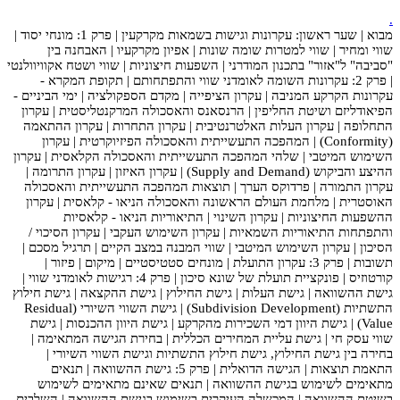
.
מבוא | שער ראשון: עקרונות וגישות בשמאות מקרקעין | פרק 1: מונחי יסוד |
שווי ומחיר | שווי למטרות שומה שונות | אפיון מקרקעיו | האבחנה בין
"סביבה" ל"אזור" בתכנון המודרני | השפעות חיצוניות | שווי ושטח אקוויוולנטי
| פרק 2: עקרונות השומה לאומדני שווי והתפתחותם | תקופת המקרא -
עקרונות הקרקע המניבה | עקרון הציפייה | מקדם הספקולציה | ימי הביניים -
הפיאודליזם ושיטת החליפין | הרנסאנס והאסכולה המרקנטליסטית | עקרון
התחלופה | עקרון העלות האלטרנטיבית | עקרון התחרות | עקרון ההתאמה
(Conformity) | המהפכה התעשייתית והאסכולה הפיזיוקרטית | עקרון
השימוש המיטבי | שלהי המהפכה התעשייתית והאסכולה הקלאסית | עקרון
ההיצע והביקוש (Supply and Demand) | עקרון האיזון | עקרון התרומה |
עקרון התמורה | פרדוקס הערך | תוצאות המהפכה התעשייתית והאסכולה
האוסטרית | מלחמת העולם הראשונה והאסכולה הניאו - קלאסית | עקרון
ההשפעות החיצוניות | עקרון השינוי | התיאוריות הניאו - קלאסיות
והתפתחות התיאוריות השמאיות | עקרון השימוש העקבי | עקרון הסיכוי /
הסיכון | עקרון השימוש המיטבי | שווי המבנה במצב הקיים | תרגיל מסכם |
תשובות | פרק 3: עקרון התועלת | מונחים סטטיסטיים | מיקום | פיזור |
קורטוזיס | פונקציית תועלת של שונא סיכון | פרק 4: רגישות לאומדני שווי |
גישת ההשוואה | גישת העלות | גישת החילוץ | גישת ההקצאה | גישת חילוץ
התשתיות (Subdivision Development) | גישת השווי השיורי (Residual
Value) | גישת היוון דמי השכירות מהקרקע | גישת היוון ההכנסות | גישת
שווי עסק חי | גישת עליית המחירים הכללית | בחירת הגישה המתאימה |
בחירה בין גישת החילוץ, גישת חילוץ התשתיות וגישת השווי השיורי |
התאמת תוצאות | הגישה הדואלית | פרק 5: גישת ההשוואה | תנאים
מתאימים לשימוש בגישת ההשוואה | תנאים שאינם מתאימים לשימוש
בשיטת ההשוואה | המכשלה העיקרית בשימוש בגישת ההשוואה | השלבים