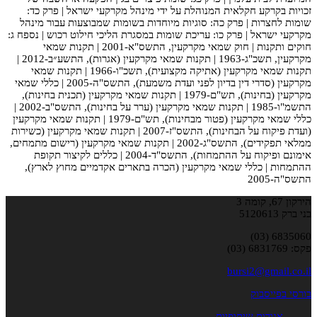
זכויות בקרקע חקלאית המנוהלת על ידי מינהל מקרקעי ישראל | פרק כד:
שומות לחצרות | פרק כה: סוגיות מיוחדות בשומות שמבוצעות עבור מינהל
מקרקעי ישראל | פרק כו: עריכת שומות במסגרת הליכי חילוט רכוש | נספח ג:
חוקים ותקנות | חוק שמאי מקרקעין, התשס"א-2001 | תקנות שמאי
מקרקעין, תשכ"ג-1963 | תקנות שמאי מקרקעין (אגרות), התשע״ב-2012 |
תקנות שמאי מקרקעין (אתיקה מקצועית), תשכ"ו-1966 | תקנות שמאי
מקרקעין (סדרי דין בדיון לפני ועדת משמעת), התשס"ה-2005 | כללי שמאי
מקרקעין (בחינות), תש"ם-1979 | תקנות שמאי מקרקעין (תכנית בחינות),
התשמ"ו-1985 | תקנות שמאי מקרקעין (ערר על בחינות), התשס"ב-2002 |
כללי שמאי מקרקעין (פטור מבחינות), תש"ם-1979 | תקנות שמאי מקרקעין
(ועדת פיקוח על הבחינות), התשס"ז-2007 | תקנות שמאי מקרקעין (כשירות
ממלאי תפקידים), התשס"ג-2002 | תקנות שמאי מקרקעין (רישום מתמחים,
אימונם ופיקוח על ההתמחות), התשס"ד-2004 | כללים לקיצור תקופת
ההתמחות | כללי שמאי מקרקעין (הכרה בתארים אקדמיים מחוץ לארץ),
התשס"ה-2005
הירקון 67, קומה 3
בני ברק 5120613
6835060 (03)
פקס: 6831769 (03)
bursi2@gmail.co.il
בורסי בפייסבוק
אגודות שיתופיות