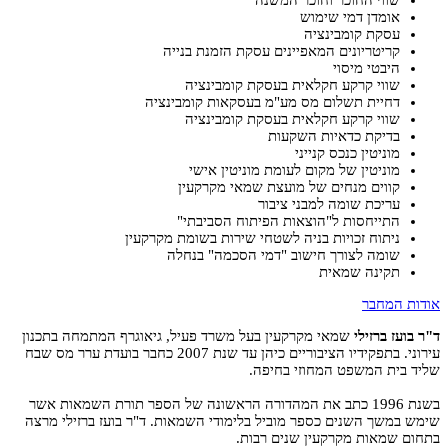
שווי החוכר וחוכר המשנה
אומדן דמי שימוש
עסקת קומבינציה
קריטריונים המאפיינים עסקת הזמנת בנייה
היבטי מיסוי
שווי קרקע חקלאית בעסקת קומבינציה
דחיית תשלום מס מע"מ בעסקאות קומבינציה
שווי קרקע חקלאית בעסקת קומבינציה
בדיקת כדאיות השקעות
מוניטין כנכס קנייני
מוניטין של מקום לעומת מוניטין אישי
קווים מנחים של מועצת שמאי מקרקעין
עריכת שומה למבני ציבור
התייחסות ל"הוצאות הפיתוח הסביבתי"
ניתוח זכויות בניה לשטחי שירות בשומת מקרקעין
שומה לצורך חישוב "דמי הסכמה" בנחלה
תקינה שמאית
אודות המחבר
ד"ר בועז ברזילי
שמאי מקרקעין בעל משרד פעיל, גיאוגרף המתמחה בתכנון
עירוני. בתפקידיו הציבוריים כיהן עד שנת 2007 כחבר בועדת ערר מס שבח
שליד בית המשפט המחוזי בחיפה.
בשנת 1996 כתב את המהדורה הראשונה של הספר תורת השמאות אשר
שימש במשך השנים כספר מוביל בלימודי השמאות. ד"ר בועז ברזילי מרצה
בתחום שמאות מקרקעין שנים רבות.