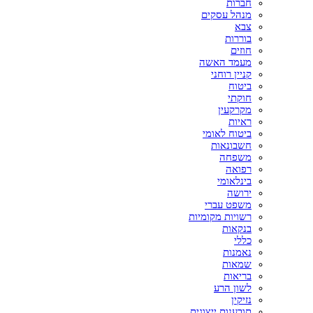
חברות
מנהל עסקים
צבא
בוררות
חוזים
מעמד האשה
קניין רוחני
ביטוח
חוקתי
מקרקעין
ראיות
ביטוח לאומי
חשבונאות
משפחה
רפואה
בינלאומי
ירושה
משפט עברי
רשויות מקומיות
בנקאות
כללי
נאמנות
שמאות
בריאות
לשון הרע
נזיקין
תובענות ייצוגית