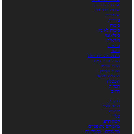
אזרחי / סדר דין
איכות הסביבה
אינטרנט
בוררות
ביטוח
ביטוח לאומי
בינלאומי
בנקאות
בריאות
גישור
גרפולוגיה משפטית
הגבלים עסקיים
הגנת הדייר
הגנת הצרכן
הוצאה לפועל
השכלה
חברות
חוזים
חוקתי
חשבונאות
ירושה
כללי
לשון הרע
מאמרים משפטיים
מחשבים / טכנולוגיה