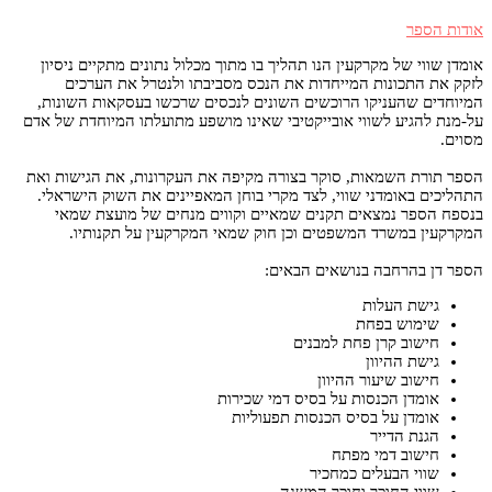
אודות הספר
אומדן שווי של מקרקעין הנו תהליך בו מתוך מכלול נתונים מתקיים ניסיון
לזקק את התכונות המייחדות את הנכס מסביבתו ולנטרל את הערכים
המיוחדים שהעניקו הרוכשים השונים לנכסים שרכשו בעסקאות השונות,
על-מנת להגיע לשווי אובייקטיבי שאינו מושפע מתועלתו המיוחדת של אדם
מסוים.
הספר תורת השמאות, סוקר בצורה מקיפה את העקרונות, את הגישות ואת
התהליכים באומדני שווי, לצד מקרי בוחן המאפיינים את השוק הישראלי.
בנספח הספר נמצאים תקנים שמאיים וקווים מנחים של מועצת שמאי
המקרקעין במשרד המשפטים וכן חוק שמאי המקרקעין על תקנותיו.
הספר דן בהרחבה בנושאים הבאים:
גישת העלות
שימוש בפחת
חישוב קרן פחת למבנים
גישת ההיוון
חישוב שיעור ההיוון
אומדן הכנסות על בסיס דמי שכירות
אומדן על בסיס הכנסות תפעוליות
הגנת הדייר
חישוב דמי מפתח
שווי הבעלים כמחכיר