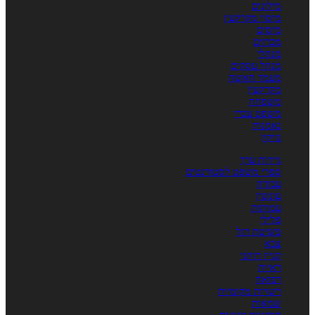
מילונים
מיסוי מקרקעין
מיסים
מכרזים
מנהלי
מנהל עסקים
מעמד האשה
מקרקעין
משפחה
משפט עברי
נאמנות
נזיקין
ניירות ערך
ספרי משפט לסטודנטים
עבודה
עונשין
עמותות
פלילי
פשיטת רגל
צבא
קניין רוחני
ראיות
רפואה
רשויות מקומיות
שמאות