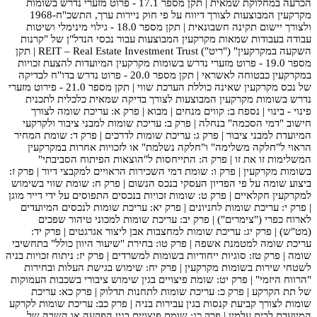
הכרעה במחלוקת שמאית | תקן מספר 17.1 - פרוט מזערי נדרש בשומות
מקרקעין המבוצעות לצורך דיווח על פי חוק ניירות ערך, התשכ"ח-1968
ולצורך יישום תקינה חשבונאית | תקן מספר 18.0 - גילוי מינימלי ושיטות
עבודה בעבודות שמאות מקרקעין המבוצעות עבור נכסי הנדל"ן של "קרנות
השקעה במקרקעין" ("ריט") REIT – Real Estate Investment Trust | תקן
מספר 19.0 - פרוט מזערי נדרש בשומות מקרקעין המיועדות להצעת זכויות
במקרקעין כבטוחה לאשראי | תקן מספר 20.0 - פרוט נדרש בדו"ח לבדיקה
של נכס מקרקעין שאינה כוללת הערכת שווי | תקן מספר 21.0 - פירוט מזערי
נדרש בשומות מקרקעין המבוצעות לצורך בדיקה שמאית כלכלית לתכנית
פינוי - בינוי | נספח ב: קווים מנחים | מבוא | פרק א: עריכת שומה לצורך
חישוב "דמי הסכמה" בנחלה | פרק ב: עריכת שומות למבני ציבור ולקרקעי
המיועדת למבני ציבור | פרק ג: עריכת שומות לדרכים | פרק ד: שומת המחיר
הראוי ל"חלקה משלימה" ו"חלקה נשלמת" או לזכויות אחרות במקרקעין
המשלימות זו את זו | פרק ה: התייחסות ל"הוצאות הפיתוח הסביבתי"
בשומות מקרקעין | פרק ו: שומת דמי השכירות הראויים למקבצי דיור | פרק ז:
ביצוע שומה על פי הפדיון העסקי בנכס הנשום | פרק ח: שומת שווי בשימוש
למקרקעין חקלאיים | פרק ט: שומות זכויות בנכסים התפוסים על ידי דייר מוגן
| פרק י: עריכת שומות לחניונים | פרק יא: עריכת שומות לנכסים המיועדים
לארוח כפרי ("צימרים") | פרק יב: עריכת שומות למכוני טיהור שפכים
(מט"ש) | פרק יג: עריכת שומות למחצבות אבן ליצור אגרגטים | פרק יד:
עריכת שומה למטמנת אשפה | פרק טו: בחירת "שיעור היוון כולל" בתחשיבי
שומה | פרק טז: סוגיות ייחודיות בשומות למשרדים | פרק יז: ניתוח זכויות בניה
לשטחי שירות בשומות מקרקעין | פרק יח: שימוש בגישת העלות ובחירות
"הרווח היזמי" | פרק יט: שומת פיצויים בגין שימוש ציבורי בשכבות העמוקות
של תת הקרקע | פרק כ: עריכת שומות לתחנות תדלוק | פרק כא: עריכת
שומות לצורך קביעת קנסות בגין עבירות בניה | פרק כב: עריכת שומות לקרקע
המיועדת לבית עלמין | פרק כג: שומת פיצויים בגין הפקעה או השבה של