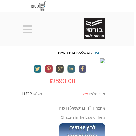
₪0.00
-
בית
/
מיטלטלין בדין הנזיקין
₪690.00
מצב מלאי:
אזל
מק"ט:
11722
ד"ר מישאל חשין
מחבר:
Chattels in the Law of Torts