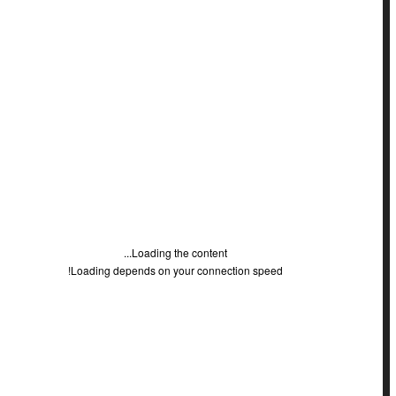
חוקתי
חשבונאות
ירושה
כללי
לשון הרע
מאמרים משפטיים
מחשבים / טכנולוגיה
מילונים
מיסוי מקרקעין
מיסים
מכרזים
מנהלי
Loading the content...
מנהל עסקים
Loading depends on your connection speed!
מעמד האשה
מקרקעין
משפחה
משפט עברי
נאמנות
נזיקין