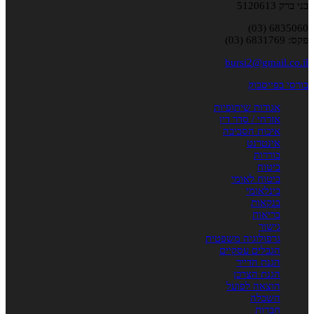
בני ברק 5120613
6835060 (03)
פקס: 6831769 (03)
bursi2@gmail.co.il
בורסי בפייסבוק
אגודות שיתופיות
אזרחי / סדר דין
איכות הסביבה
אינטרנט
בוררות
ביטוח
ביטוח לאומי
בינלאומי
בנקאות
בריאות
גישור
גרפולוגיה משפטית
הגבלים עסקיים
הגנת הדייר
הגנת הצרכן
הוצאה לפועל
השכלה
חברות