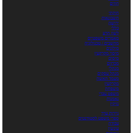
חוזים
חוקתי
חשבונאות
ירושה
כללי
לשון הרע
מאמרים משפטיים
מחשבים / טכנולוגיה
מילונים
מיסוי מקרקעין
מיסים
מכרזים
מנהלי
מנהל עסקים
מעמד האשה
מקרקעין
משפחה
משפט עברי
נאמנות
נזיקין
ניירות ערך
ספרי משפט לסטודנטים
עבודה
עונשין