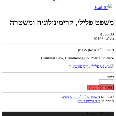
משפט פלילי, קרימינולוגיה ומשטרה
₪395.00
מק"ט:
10106
ד"ר גרשון אוריון
מחבר:
Criminal Law, Criminology & Police Science
כמות:
הוסף לסל קניות
קטגוריה:
משפט פלילי / דיני עונשין
.
מחבר/ת:
ד"ר גרשון אוריון
.
הירקון 67, קומה 3