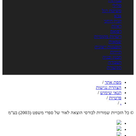
עמותות
פלילי
פשיטת רגל
צבא
קניין רוחני
ראיות
רפואה
רשויות מקומיות
שמאות
תובענות ייצוגית
תיירות
תכנון ובניה
תעבורה
תקשורת
מפת אתר
/
הצהרת נגישות
תנאי שימוש
/
פרטיות
/
/
.
© כל הזכויות שמורות לבורסי הוצאה לאור של ספרי משפט (2003) בע"מ