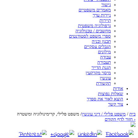
גישור
מאמרים משפטיים
ניירות ערך
תיירות
גרפולוגיה משפטית
מחשבים / טכנולוגיה
ספרי משפט לסטודנטים
תכנון ובניה
הגבלים עסקיים
מילונים
עבודה
תעבורה
הגנת הדייר
מיסוי מקרקעין
עונשין
תקשורת
אודות
שאלות נפוצות
הוצא לאור את ספרך
צור קשר
בית
/
משפט פלילי / דיני עונשין
/
משפט פלילי, קרימינולוגיה ומשטרה
‹
חזור לדף הקודם