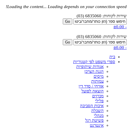
Loading the content...
Loading depends on your connection speed!
שירות לקוחות: 6835060 (03)
₪0.00
-
שירות לקוחות: 6835060 (03)
₪0.00
-
בית
ספרי משפט לפי קטגוריות
אגודות שיתופיות
הגנת הצרכן
מיסים
עמותות
אזרחי / סדר דין
הוצאה לפועל
מכרזים
פלילי
איכות הסביבה
השכלה
מנהלי
פשיטת רגל
אינטרנט