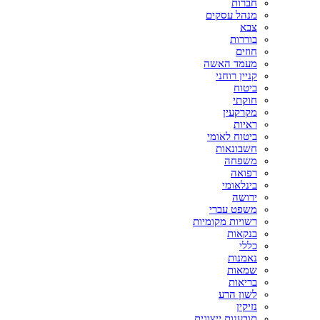
חברות
מנהל עסקים
צבא
בוררות
חוזים
מעמד האשה
קניין רוחני
ביטוח
חוקתי
מקרקעין
ראיות
ביטוח לאומי
חשבונאות
משפחה
רפואה
בינלאומי
ירושה
משפט עברי
רשויות מקומיות
בנקאות
כללי
נאמנות
שמאות
בריאות
לשון הרע
נזיקין
תובענות ייצוגית