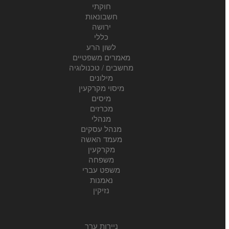
חוקתי
חשבונאות
ירושה
כללי
לשון הרע
מאמרים משפטיים
מחשבים / טכנולוגיה
מילונים
מיסוי מקרקעין
מיסים
מכרזים
מנהלי
מנהל עסקים
מעמד האשה
מקרקעין
משפחה
משפט עברי
נאמנות
נזיקין
ניירות ערך