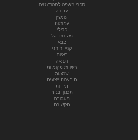
ספרי משפט לסטודנטים
עבודה
עונשין
עמותות
פלילי
פשיטת רגל
צבא
קניין רוחני
ראיות
רפואה
רשויות מקומיות
שמאות
תובענות ייצוגית
תיירות
תכנון ובניה
תעבורה
תקשורת