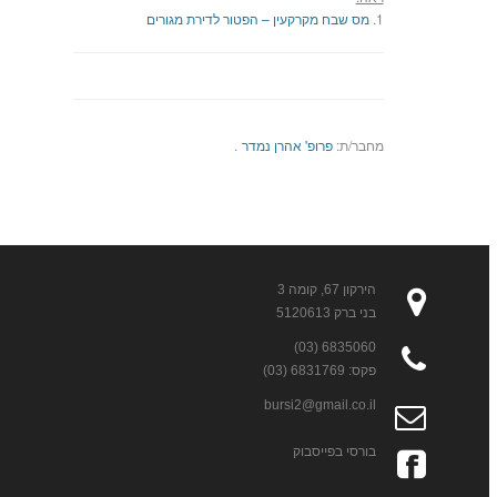
1.
מס שבח מקרקעין – הפטור לדירת מגורים
מחבר/ת:
פרופ' אהרן נמדר
.
הירקון 67, קומה 3
בני ברק 5120613
6835060 (03)
פקס: 6831769 (03)
bursi2@gmail.co.il
בורסי בפייסבוק