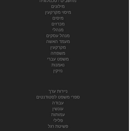
מחשבים / טכנולוגיה
מילונים
מיסוי מקרקעין
מיסים
מכרזים
מנהלי
מנהל עסקים
מעמד האשה
מקרקעין
משפחה
משפט עברי
נאמנות
נזיקין
ניירות ערך
ספרי משפט לסטודנטים
עבודה
עונשין
עמותות
פלילי
פשיטת רגל