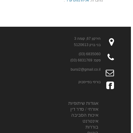
הירקון 67, קומה 3
בני ברק 5120613
6835060 (03)
פקס: 6831769 (03)
bursi2@gmail.co.il
בורסי בפייסבוק
אגודות שיתופיות
אזרחי / סדר דין
איכות הסביבה
אינטרנט
בוררות
ביטוח