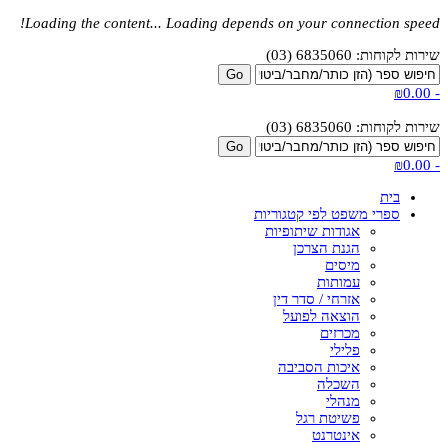
Loading the content...
Loading depends on your connection speed!
שירות לקוחות: 6835060 (03)
₪0.00
-
שירות לקוחות: 6835060 (03)
₪0.00
-
בית
ספרי משפט לפי קטגוריות
אגודות שיתופיות
הגנת הצרכן
מיסים
עמותות
אזרחי / סדר דין
הוצאה לפועל
מכרזים
פלילי
איכות הסביבה
השכלה
מנהלי
פשיטת רגל
אינטרנט