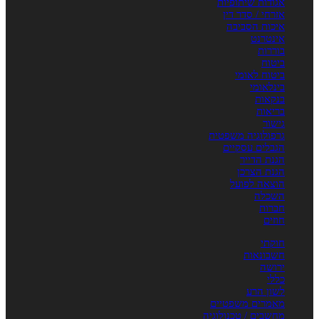
אגודות שיתופיות
אזרחי / סדר דין
איכות הסביבה
אינטרנט
בוררות
ביטוח
ביטוח לאומי
בינלאומי
בנקאות
בריאות
גישור
גרפולוגיה משפטית
הגבלים עסקיים
הגנת הדייר
הגנת הצרכן
הוצאה לפועל
השכלה
חברות
חוזים
חוקתי
חשבונאות
ירושה
כללי
לשון הרע
מאמרים משפטיים
מחשבים / טכנולוגיה