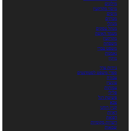
מילונים
מיסוי מקרקעין
מיסים
מכרזים
מנהלי
מנהל עסקים
מעמד האשה
מקרקעין
משפחה
משפט עברי
נאמנות
נזיקין
ניירות ערך
ספרי משפט לסטודנטים
עבודה
עונשין
עמותות
פלילי
פשיטת רגל
צבא
קניין רוחני
ראיות
רפואה
רשויות מקומיות
שמאות