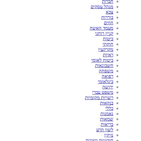
חברות
מנהל עסקים
צבא
בוררות
חוזים
מעמד האשה
קניין רוחני
ביטוח
חוקתי
מקרקעין
ראיות
ביטוח לאומי
חשבונאות
משפחה
רפואה
בינלאומי
ירושה
משפט עברי
רשויות מקומיות
בנקאות
כללי
נאמנות
שמאות
בריאות
לשון הרע
נזיקין
תובענות ייצוגית