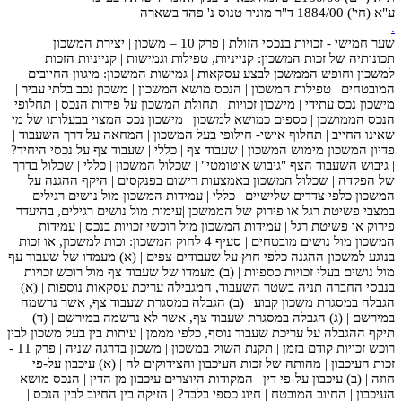
ע"א (חי') 1884/00 ד"ר מוניר טנוס נ' פהד בשארה
.
שער חמישי - זכויות בנכסי הזולת | פרק 10 – משכון | יצירת המשכון |
תכונותיה של זכות המשכון: קנייניות, טפילות וגמישות | קנייניות הזכות
למשכון וחופש הממשכן לבצע עסקאות | גמישות המשכון: מיגוון החיובים
המובטחים | טפילות המשכון | הנכס מושא המשכון | משכון נכב בלתי עביר |
מישכון נכס עתידי | מישכון זכויות | תחולת המשכון על פירות הנכס | תחלופי
הנכס הממושכן | כספים כמושא למשכון | מישכון נכס המצוי בבעלותו של מי
שאינו החייב | תחלוף אישי- חילופי בעל המשכון | המחאה על דרך השעבוד |
פדיון המשכון מימוש המשכון | שעבוד צף | כללי | שעבוד צף על נכסי היחיד?
| גיבוש השעבוד הצף "גיבוש אוטומטי" | שכלול המשכון | כללי | שכלול בדרך
של הפקדה | שכלול המשכון באמצעות רישום בפנקסים | היקף ההגנה על
המשכון כלפי צדדים שלישיים | כללי | עמידות המשכון מול נושים רגילים
במצבי פשיטת רגל או פירוק של הממשכן |עימות מול נושים רגילים, בהיעדר
פירוק או פשיטת רגל | עמידות המשכון מול רוכשי זכויות בנכס | עמידות
המשכון מול נושים מובטחים | סעיף 4 לחוק המשכון: וכות למשכון, או זכות
בנוגע למשכון ההגנה כלפי חוץ על שעבודים צפים | (א) מעמדו של שעבוד עף
מול נושים בעלי זכויות כספיות | (ב) מעמדו של שעבוד צף מול רוכש זכויות
בנבסי החברה תניה בשטר השעבוד, המגבילה עריכת עסקאות נוספות | (א)
הגבלה במסגרת משכון קבוע | (ב) הגבלה במסגרת שעבוד צף, אשר נרשמה
במירשם | (ג) הגבלה במסגרת שעבוד צף, אשר לא נרשמה במירשם | (ד)
תיקף ההגבלה על עריכת שעבוד נוסף, כלפי מממן | עיתות בין בעל משכון לבין
רוכש זכויות קודם בזמן | תקנת השוק במשכון | משכון בדרגה שניה | פרק 11 -
זכות העיכבון | מהותה של זכות העיכבון והצידוקים לה | (א) עיכבון על-פי
חוזה | (ב) עיכבון על-פי דין | המקודות היוצרים עיכבון מן הדין | הנכס מושא
העיכבון | החיוב המובטח | חיוג כספי בלבד? | הזיקה בין החיוב לבין הנכס |