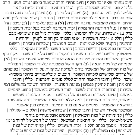
חיוב מהותי שאינו בר תוקף | חיוב עתידי וחיוב שמועד ביצועו טרם הגיע | חיוב
בלתי-קצוב | חיובים שמקורם בדין | יסוד ההחזקה | תחרות זכויות בין צד
שלישי לבין בעל העיכבון | (א) עיכבון על פי דין | (ב) עיכבון על-פי חוזה תקנת
שוק העיכבון | התנאים להפעלת זכות העיכבון | היחס בין שווי הנכס לבין גובה
החיוב, והזכות להמצאת ערובה חלופית | (א) עיכבון על-פי דין | (ב) עיכבון על
פי חוזה | נטל ההודעה וההנמקה | זכות העקיבה לטובת בעל זכות העיכבון |
פרק 12 - שכירות, שאילה ושימוש | כללי | שכירות מול זכות שימוש- מבט
כללי | חלק א - זכות השכירות | אופי הזכותי בין חוזים לקניין | ייחודיות
ההקניה | הקניה שלא לצמיתות | הנכס המושכר | שכירות וחכירה | רישום
השכירות בפנקסים | דרישת הכתב | חופש השוכר לעריכת עסקאות | כללי |
מיטלטלין: מישכון של זכות השכירות והקניית רשות על-ידי השוכר | מקרקעין:
מישכון השכירות והקניה של זיקת הנאה או זכות שיימוש על-ידי השוכר | (א)
הקנייתה של זיקת הנאה | (ב) הקניה של משכנתה על-ידי השוכר | הגבולות
של כוח הסירוב של המשכיר ביחס לעריכת עסקאות על ידי השוכר | כפיפותם
של צדדים שלישיים לזכויות השוכר | היבטים אובליגטוריים ביחסי משכיר-
שוכר | כללי | חיובי התאמה והחיוב לסלק פגמים והפרעות | כללי | חיובי
התאמה | חובה לתיקון פגמים | מניעת הפרעות | שחרור השוכר מתשלום דמי
שכירות | התרופות הנתונות לשוכר | יעוד השימוש במושכר | ביצוע שינויים
במושכר | סיום השכירות והשבתו של המושכר | מעמד השבחות שנעשו
במושכר, עם סיים השכירות | בניה שלא בהרשאת המשכיר |בניה שנעשתה
בהרשאת המשכיר | שינויים שאינם בניה ונטיעה | סעדים בגין אי-פנוי
המושכר על-ידי השוכר | חיובי שמירה | שכירות-מישנה | חלק ב – שאילה |
כללי | קנייניותה של זכות השאילה | היבטים אובליגטוריים ביחסי
משאיל-שואל | כללי | אי התאמת המושאל | זכותו של המשאיל לחזור בו מן
העסקה | מסמך בכתב חלק ג - זכות השימוש | כללי | קנייניותה של זכות
השימוש | (א) מיטלטלין | (ב) מקרקעין | יצירתה של זכות שימוש וביטולה |