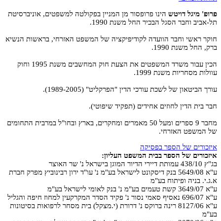
פרופ' מיגל דויטש
הינו פרופסור מן המניין בפקולטה למשפטים, אוניברסיטת
תל-אביב וחבר הסגל הבכיר החל משנת 1990‏.
חוקר ראשי וחבר הוועדה לקודיפיקציה של המשפט האזרחי, בראשות הנשיא
ברק, החל משנת 1990‏.
הכין עבור משרד המשפטים את הצעת חוק המחשבים משנת 1995 וחוק
עוולות מסחריות משנת 1999‏.
עורך הביטאון של לשכת עורכי הדין "הפרקליט" (1989-2005)‏.
חבר בית הדין לחוזים אחידים (תפקיד שיפוטי)‏.
מחבר 9 ספרים ומעל 50 מאמרים ומחקרים, בארץ ובחו"ל במרבית התחומים
של המשפט האזרחי.
איזכורים של הספר בפסיקה
איזכורים של הספר בבית המשפט העליון:
בג"ץ 438/10 עמותת דיירי הדיור המוגן בישראל נ' שר האוצר
ע"א 5649/08 בנק דיסקונט לישראל בע"מ נ' עו"ד ירון רבינוביץ מפרק חברת
א.ג.י. בניה ופיתוח בע"מ
ע"א 3649/07 קשת טעמים בע"מ נ' בנק לאומי לישראל בע"מ
ע"א 696/07 נאסיף סאמי נסור נ' פקיד הסדר המקרקעין למחוז חיפה והגליל
ע"א 8127/06 רינה ברוקס נ' דרורת (י.מצקל) בית מסחר לרפואות בסיטונות
בע"מ