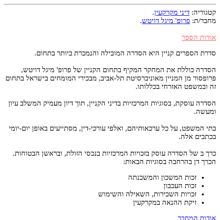
קטגוריה:
דיני מקרקעין
.
מחבר/ת:
פרופ' מיגל דויטש
.
אודות הספר
סדרת הספרים קניין היא הסדרה המובילה והנמכרת ביותר בתחום.
הסדרה כוללת את המחקר המקיף בתחום הקניין של פרופ' מיגל דויטש,
פרופסור מן המניין מאוניברסיטת תל-אביב, מבכירי המומחים בישראל בתחום
זה ובמשפט האזרחי בכללותו.
הסדרה עוסקת, בסוגיות המרכזיות בדיני הקניין, תוך דיון מעמיק המשלב עיון
ומעשה.
בתי המשפט, על כל ערכאותיהם, ואלפי עורכי-דין, מסתייעים באופן יום-יומי
בכתבים אלה.
כרך ב של הסדרה עוסק בזכויות המרכזיות בנכסי הזולת, ובראשן הבטוחות.
הכרך דן בהרחבה בסוגיות הבאות:
זכות המשכון והמשכנתה
זכות העכבון
זכויות השכירות, השאילה והשימוש
זיקת ההנאה במקרקעין
אודות המחבר