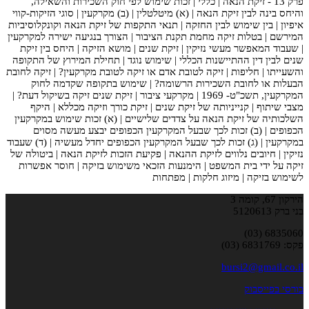
פרק 13 - זיקת הנאה | כללי | זכות שימוש לפי חוק השכירות והשאילה,
והיחס בינה לבין זיקת הנאה | (א) מיטלטלין | (ב) מקרקעין | סוגי הזיקות-קווי
איפיון | בין שימוש לבין החזקה | תנאי התקפות של זיקת הנאה וקונקלוסיביות
המירשם | בטלות זיקה מחמת תקנת הציבור | הצורך בנגיעה ישירה למקרקעין
| שעבוד המאפשר מעשי נזיקין | זיקת שנים | מושא הזיקה | היחס בין זיקת
שנים לבין דין ההתיישנות הכללי | שימוש נוגד | תחילת המירוץ של התקופה
והשעייתו | חליפות | זיקה לטובת אדם או זיקה לטובת מקרקעין? | זיקה לחובת
הבעלות או לחובת השכירות הרשומה? | שימוש בתקופה שקדמה לחוק
המקרקעין, תשכ"ט- 1969 | מקרקעי ציבור | זיקת שנים זיקה בשיקול דעת? |
מצבי שיתוף | קנייניותה של זיקת שנים | זיקת כורך וזיקה מכללא | היקף
השלכותיה של זיקת הנאה על צדדים שלישיים | (א) זכות שימוש במקרקעין
הכפופים | (ב) זכות לכך שבעל המקרקעין הכפופים יבצע מעשה מסוים
במקרקעין | (ג) זכות לכך שבעל המקרקעין הכפופים יחדל מעשיה | (ד) שעבוד
נזיקין | חיובים נלווים לזיקת ההנאה | פקיעת הזכות לזיקת הנאה | ביטולה של
זיקה על ידי בית המשפט | הימנעות הזכאי משימוש בזיקה | חוסר אפשרות
לשימוש בזיקה | מיזוג חלקות | מפתחות
הירקון 67, קומה 3
בני ברק 5120613
6835060 (03)
פקס: 6831769 (03)
bursi2@gmail.co.il
בורסי בפייסבוק