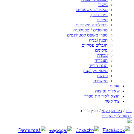
גישור
מאמרים משפטיים
ניירות ערך
תיירות
גרפולוגיה משפטית
מחשבים / טכנולוגיה
ספרי משפט לסטודנטים
תכנון ובניה
הגבלים עסקיים
מילונים
עבודה
תעבורה
הגנת הדייר
מיסוי מקרקעין
עונשין
תקשורת
אודות
שאלות נפוצות
הוצא לאור את ספרך
צור קשר
בית
/
דיני מקרקעין
/
קניין כרך ב
‹
חזור לדף הקודם