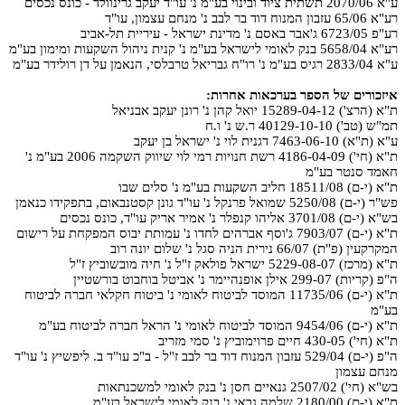
ע"א 2070/06 תשתית ציוד ובינוי בע"מ נ' עו"ד יעקב גרינוולד - כונס נכסים
רע"א 65/06 עזבון המנוח דוד בר לבב נ' מנחם עצמון, עו"ד
רע"פ 6723/05 ג'אבר באסם נ' מדינת ישראל - עיריית תל-אביב
רע"א 5658/04 בנק לאומי לישראל בע"מ נ' קנית ניהול השקעות ומימון בע"מ
ע"א 2833/04 רגיס בע"מ נ' רו"ח גבריאל טרבלסי, הנאמן על דן רולידר בע"מ
איזכורים של הספר בערכאות אחרות:
ת"א (הרצ') 15289-04-12 יואל קהן נ' רונן יעקב אבניאל
תמ"ש (טב') 40129-10-10 ר.ש נ' ו.ח
ע"א (ת"א) 7463-06-10 דגנית לוי נ' ישראל בן יעקב
ת"א (חי') 4186-04-09 רשת חנויות רמי לוי שיווק השקמה 2006 בע"מ נ'
חאמד סנטר בע"מ
ת"א (י-ם) 18511/08 חליב השקעות בע"מ נ' סלים שבו
פש"ר (י-ם) 5250/08 שמואל פרנקל נ' עו"ד גונן קסטנבאום, בתפקידו כנאמן
בש"א (י-ם) 3701/08 אליהו קנפלר נ' אמיר אריק עו"ד, כונס נכסים
ת"א (י-ם) 7903/07 ג'וסף אברהים לחדו נ' עמותת יבוס המפקחת על רישום
המקרקעין (פ"ת) 66/07 נירית הניה סגל נ' שלום יונה רוב
ת"א (מרכז) 5229-08-07 ישראל פולאק ז"ל נ' חיה מובשוביץ ז"ל
ה"פ (קריות) 299-07 אילן אופנהיימר נ' אביטל בוחבוט בורשטיין
ת"א (י-ם) 11735/06 המוסד לביטוח לאומי נ' ביטוח חקלאי חברה לביטוח
בע"מ
ת"א (י-ם) 9454/06 המוסד לביטוח לאומי נ' הראל חברה לביטוח בע"מ
ת"א (חי') 430-05 חיים פרוימוביץ נ' סמי מזריב
ה"פ (י-ם) 529/04 עזבון המנוח דוד בר לבב ז"ל - ב"כ עו"ד ב. ליפשיץ נ' עו"ד
מנחם עצמון
בש"א (חי') 2507/02 גנאיים חסן נ' בנק לאומי למשכנתאות
ת"א (י-ם) 2180/00 שלמה גבאי נ' בנק לאומי לישראל בע"מ