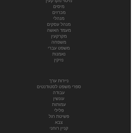
מיסוי מקרקעין
מיסים
מכרזים
מנהלי
מנהל עסקים
מעמד האשה
מקרקעין
משפחה
משפט עברי
נאמנות
נזיקין
ניירות ערך
ספרי משפט לסטודנטים
עבודה
עונשין
עמותות
פלילי
פשיטת רגל
צבא
קניין רוחני