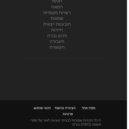
ראיות
רפואה
רשויות מקומיות
שמאות
תובענות ייצוגית
תיירות
תכנון ובניה
תעבורה
תקשורת
מפת אתר
/
הצהרת נגישות
תנאי שימוש
/
פרטיות
/
.
/
© כל הזכויות שמורות לבורסי הוצאה לאור של ספרי
משפט (2003) בע"מ