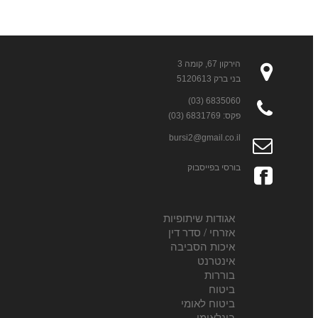
הירקון 67, קומה 3
בני ברק 5120613
6835060 (03)
פקס: 6831769 (03)
bursi2@gmail.co.il
בורסי בפייסבוק
אגודות שיתופיות
אזרחי / סדר דין
איכות הסביבה
אינטרנט
בוררות
ביטוח
ביטוח לאומי
בינלאומי