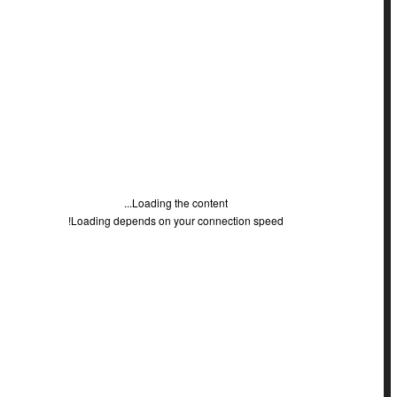
ביטוח לאומי
בינלאומי
בנקאות
בריאות
גישור
גרפולוגיה משפטית
הגבלים עסקיים
הגנת הדייר
הגנת הצרכן
הוצאה לפועל
השכלה
חברות
Loading the content...
חוזים
Loading depends on your connection speed!
חוקתי
חשבונאות
ירושה
כללי
לשון הרע
מאמרים משפטיים
מחשבים / טכנולוגיה