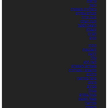
בריאות
גישור
גרפולוגיה משפטית
הגבלים עסקיים
הגנת הדייר
הגנת הצרכן
הוצאה לפועל
השכלה
חברות
חוזים
חוקתי
חשבונאות
ירושה
כללי
לשון הרע
מאמרים משפטיים
מחשבים / טכנולוגיה
מילונים
מיסוי מקרקעין
מיסים
מכרזים
מנהלי
מנהל עסקים
מעמד האשה
מקרקעין
משפחה