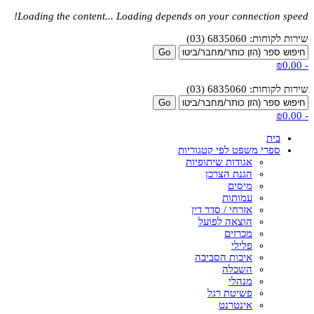
Loading the content...
Loading depends on your connection speed!
שירות לקוחות: 6835060 (03)
₪0.00
-
שירות לקוחות: 6835060 (03)
₪0.00
-
בית
ספרי משפט לפי קטגוריות
אגודות שיתופיות
הגנת הצרכן
מיסים
עמותות
אזרחי / סדר דין
הוצאה לפועל
מכרזים
פלילי
איכות הסביבה
השכלה
מנהלי
פשיטת רגל
אינטרנט