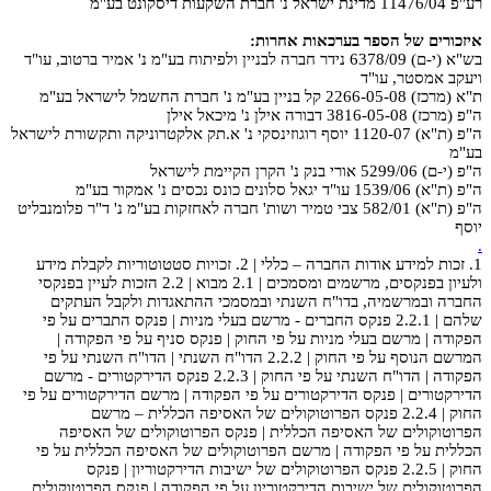
רע"פ 11476/04 מדינת ישראל נ' חברת השקעות דיסקונט בע"מ
איזכורים של הספר בערכאות אחרות:
בש"א (י-ם) 6378/09 נידר חברה לבניין ולפיתוח בע"מ נ' אמיר ברטוב, עו"ד
ויעקב אמסטר, עו"ד
ת"א (מרכז) 2266-05-08 קל בניין בע"מ נ' חברת החשמל לישראל בע"מ
ה"פ (מרכז) 3816-05-08 דבורה אילן נ' מיכאל אילן
ה"פ (ת"א) 1120-07 יוסף רוגוזינסקי נ' א.תק אלקטרוניקה ותקשורת לישראל
בע"מ
ה"פ (י-ם) 5299/06 אורי בנק נ' הקרן הקיימת לישראל
ה"פ (ת"א) 1539/06 עו"ד יגאל סלונים כונס נכסים נ' אמקור בע"מ
ה"פ (ת"א) 582/01 צבי טמיר ושות' חברה לאחזקות בע"מ נ' ד"ר פלומנבליט
יוסף
.
1. זכות למידע אודות החברה – כללי | 2. זכויות סטטוטוריות לקבלת מידע
ולעיון בפנקסים, מרשמים ומסמכים | 2.1 מבוא | 2.2 הזכות לעיין בפנקסי
החברה ובמרשמיה, בדו"ח השנתי ובמסמכי ההתאגדות ולקבל העתקים
שלהם | 2.2.1 פנקס החברים - מרשם בעלי מניות | פנקס התברים על פי
הפקודה | מרשם בעלי מניות על פי החוק | פנקס סניף על פי הפקודה |
המרשם הנוסף על פי החוק | 2.2.2 הדו"ח השנתי | הדו"ח השנתי על פי
הפקודה | הדו"ח השנתי על פי החוק | 2.2.3 פנקס הדירקטורים - מרשם
הדירקטורים | פנקס הדירקטורים על פי הפקודה | מרשם הדירקטורים על פי
החוק | 2.2.4 פנקס הפרוטוקולים של האסיפה הכללית – מרשם
הפרוטוקולים של האסיפה הכללית | פנקס הפרוטוקולים של האסיפה
הכללית על פי הפקודה | מרשם הפרוטוקולים של האסיפה הכללית על פי
החוק | 2.2.5 פנקס הפרוטוקולים של ישיבות הדירקטוריון | פנקס
הפרוטוקולים של ישיבות הדירקטוריון על פי הפקודה | פנקס הפרוטוקולים