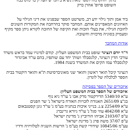
מתוך ההקדמה לספר מאת נשיא ביהמ"ש העליון בדימוס כבוד
השופט פרופ' אהרן ברק
ביד אמן ותוך גילוי ידע רב, משרטט הספר שבפנינו את דיני הגילוי על
האיזונים המאפיינים אותם. המחבר סוקר בהרחבה את המקורות השונים
לחובת הגילוי, את בעלי הזכות ואת הקיפה של החובה לקורא ניתן ספר מקיף
ומעמיק בסוגיה מרכזית וחשובה.
אודות המחבר
ד"ר יורם דנציגר
שופט בבית המשפט העליון. קודם למינויו עמד בראש משרד
עורכי הדין דנציגר, קלגסבלד ושות' יחד עם שותפיו, בהם עו"ד אביגדור
קלגסבלד עמו הקים את המשרד בשנת 1984.
דנציגר קיבל תואר ראשון ותואר שני מאוניברסיטת ת"א ותואר דוקטור בבית
הספר לכלכלה של לונדון.
איזכורים של הספר בפסיקה
איזכורים של הספר בבית המשפט העליון:
ע"א 5340/10 הדירקטור מרק אבו נ' עו"ד גיא נוף
בג"צ 2651/09 האגודה לזכויות האזרח בישראל נ' שר הפנים
ע"א 2254/09 צ.נ. בנייני איכות בנתניה בע"מ נ' עו"ד גונן קסטנבאום
ע"א 4042/08 עוזי סגל נ' עו"ד גיורא גרינברג
ע"פ 2103/07 אביהו הורוביץ נ' מדינת ישראל
ע"פ 37/07 משה פרג נ' מדינת ישראל
עע"מ 10845/06 שידורי קשת בע"מ נ' הרשות השניה לטלוויזיה ורדיו