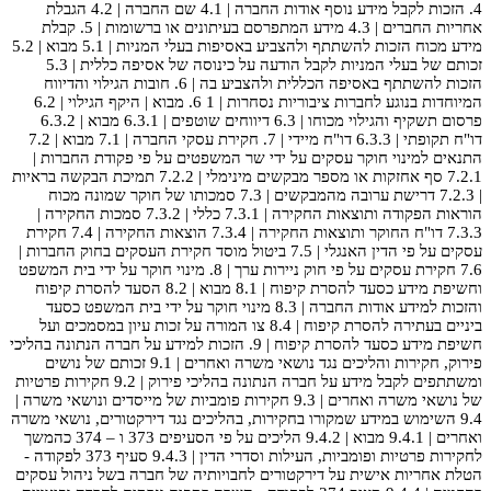
4. הזכות לקבל מידע נוסף אודות החברה | 4.1 שם החברה | 4.2 הגבלת
אחריות החברים | 4.3 מידע המתפרסם בעיתונים או ברשומות | 5. קבלת
מידע מכוח הזכות להשתתף ולהצביע באסיפות בעלי המניות | 5.1 מבוא | 5.2
זכותם של בעלי המניות לקבל הודעה על כינוסה של אסיפה כללית | 5.3
הזכות להשתתף באסיפה הכללית ולהצביע בה | 6. חובות הגילוי והדיווח
המיוחדות בנוגע לחברות ציבוריות נסחרות | 1 6. מבוא | היקף הגילוי | 6.2
פרסום תשקיף והגילוי מכוחו | 6.3 דיווחים שוטפים | 6.3.1 מבוא | 6.3.2
דו"ח תקופתי | 6.3.3 דו"ח מיידי | 7. חקירת עסקי החברה | 7.1 מבוא | 7.2
התנאים למינוי חוקר עסקים על ידי שר המשפטים על פי פקודת החברות |
7.2.1 סף אחזקות או מספר מבקשים מינימלי | 7.2.2 תמיכת הבקשה בראיות
| 7.2.3 דרישת ערובה מהמבקשים | 7.3 סמכותו של חוקר שמונה מכוח
הוראות הפקודה ותוצאות החקירה | 7.3.1 כללי | 7.3.2 סמכות החקירה |
7.3.3 דו"ח החוקר ותוצאות החקירה | 7.3.4 הוצאות החקירה | 7.4 חקירת
עסקים על פי הדין האנגלי | 7.5 ביטול מוסד חקירת העסקים בחוק החברות |
7.6 חקירת עסקים על פי חוק ניירות ערך | 8. מינוי חוקר על ידי בית המשפט
וחשיפת מידע כסעד להסרת קיפוח | 8.1 מבוא | 8.2 הסעד להסרת קיפוח
והזכות למידע אודות החברה | 8.3 מינוי חוקר על ידי בית המשפט כסעד
ביניים בעתירה להסרת קיפוח | 8.4 צו המורה על זכות עיון במסמכים ועל
חשיפת מידע כסעד להסרת קיפוח | 9. הזכות למידע על חברה הנתונה בהליכי
פירוק, חקירות והליכים נגד נושאי משרה ואחרים | 9.1 זכותם של נושים
ומשתתפים לקבל מידע על חברה הנתונה בהליכי פירוק | 9.2 חקירות פרטיות
של נושאי משרה ואחרים | 9.3 חקירות פומביות של מייסדים ונושאי משרה |
9.4 השימוש במידע שמקורו בחקירות, בהליכים נגד דירקטורים, נושאי משרה
ואחרים | 9.4.1 מבוא | 9.4.2 הליכים על פי הסעיפים 373 ו – 374 כהמשך
לחקירות פרטיות ופומביות, העילות וסדרי הדין | 9.4.3 סעיף 373 לפקודה -
הטלת אחריות אישית על דירקטורים לחבויותיה של חברה בשל ניהול עסקים