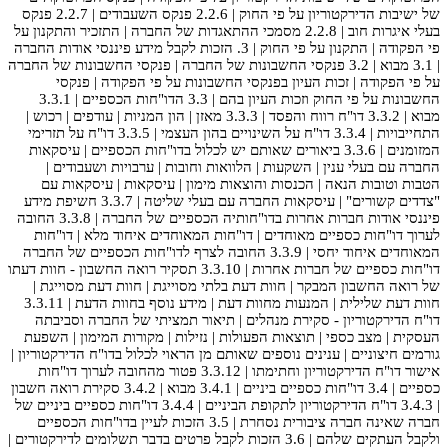
של ישיבות הדירקטוריון על פי החוק | 2.2.6 פנקס השעבודים | 2.2.7 פנקס
בעלי איגרות חוב | 2.2.8 מסמכי ההתאגדות של החברה | התזכיר והתקנון על
פי הפקודה | התקנון על פי החוק | 3. הזכות לקבל מידע פיננסי אודות החברה
| 3.1 מבוא | 3.2 פנקסי החשבונות של החברה | פנקסי החשבונות של החברה
על פי הפקודה | זכות העיון בפנקסי החשבונות על פי הפקודה | פנקסי
החשבונות על פי החוק וזכות העיון בהם | 3.3 הדו"חות הכספיים | 3.3.1
מבוא | 3.3.2 דו"ח רווח והפסד | 3.3.3 מאזן | הון המניות | עודפים | רכוש |
התחייבויות | 3.3.4 דו"ח על השינויים בהון העצמי | 3.3.5 דו"ח על תזרימי
המזומנים | 3.3.6 ביאורים שאותם יש לכלול בדו"חות הכספיים | עיסקאות
החברה עם בעלי ענין | השקעות | הלוואות וחובות | ערבויות ושעבודים |
הטבות וטובות הנאה | הכנסות והוצאות מימון | עיסקאות | עיסקאות עם
"צדדים קשורים" | עיסקאות החברה עם בעלי שליטה | 3.3.7 חשיפת מידע
פיננסי אודות חברות אחרות בדו"חותיה הכספיים של החברה | 3.3.8 החובה
לערוך דו"חות כספיים מאוחדים | דו"חות המאוחדים איחוד מלא | דו"חות
המאוחדים איחוד יחסי | 3.3.9 החובה לצרף לדו"חות הכספיים של החברה
דו"חות כספיים של חברות אחרות | 3.3.10 תסקיר רואה החשבון - חוות דעתו
של רואה החשבון המבקר | חוות דעת בלתי מסוייגת | חוות דעת מסוייגת |
חוות דעת שלילית | המנעות מחוות דעת | מידע נוסף בחוות הדעת | 3.3.11
דו"ח הדירקטוריון - סקירת מנהלים | תיאור תמציתי של החברה וסביבתה
העסקית | מצב כספי | תוצאות הפעולות | נזילות | מקורות המימון | השפעת
גורמים חיצוניים | ענינים נוספים שאותם מן הראוי לכלול בדו"ח הדירקטוריון |
אישור דו"ח הדירקטוריון וחתימתו | 3.3.12 פטור מהחובה לערוך דו"חות
כספיים | 3.4 דו"חות כספיים ביניים | 3.4.1 מבוא | 3.4.2 סקירת רואה חשבון
| 3.4.3 דו"ח הדירקטוריון לתקופת הביניים | 3.4.4 דו"חות כספיים ביניים של
חברה שאינה חברה ציבורית נסחרת | 3.5 הזכות לעיין בדו"חות הכספיים
ולקבל העתקים שלהם | 3.6 הזכות לקבל פרטים בדבר תשלומים לדירקטורים |