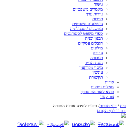
גישור
מאמרים משפטיים
ניירות ערך
תיירות
גרפולוגיה משפטית
מחשבים / טכנולוגיה
ספרי משפט לסטודנטים
תכנון ובניה
הגבלים עסקיים
מילונים
עבודה
תעבורה
הגנת הדייר
מיסוי מקרקעין
עונשין
תקשורת
אודות
שאלות נפוצות
הוצא לאור את ספרך
צור קשר
בית
/
דיני חברות
/
הזכות למידע אודות החברה
‹
חזור לדף הקודם