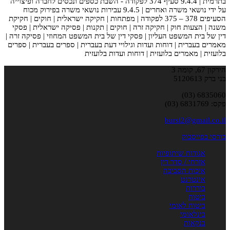
בתרמית | 9.4.4 סעיף 374 לפקודה - השבת כספים ונכסים לחברה ופיצוייה
על ידי נושאי משרה ואחרים | 9.4.5 עבירות נושאי משרה בפירוק מכוח
הסעיפים 378 – 375 לפקודה | מפתחות | חקיקה ישראלית | חוקים | חקיקת
משנה | הצעות חוק | חקיקה זרה | חוקים | תקנות | פסיקה ישראלית | פסקי
דין של בית המשפט העליון | פסקי דין של בית המשפט המחוזי | פסיקה זרה |
מאמרים בעברית | דוחות ועדות וגילויי דעת בעברית | ספרים בעברית | ספרים
בלועזית | מאמרים בלועזית | דוחות ועדות בלועזית
הירקון 67, קומה 3
בני ברק 5120613
6835060 (03)
פקס: 6831769 (03)
bursi2@gmail.co.il
בורסי בפייסבוק
אגודות שיתופיות
אזרחי / סדר דין
איכות הסביבה
אינטרנט
בוררות
ביטוח
ביטוח לאומי
בינלאומי
בנקאות