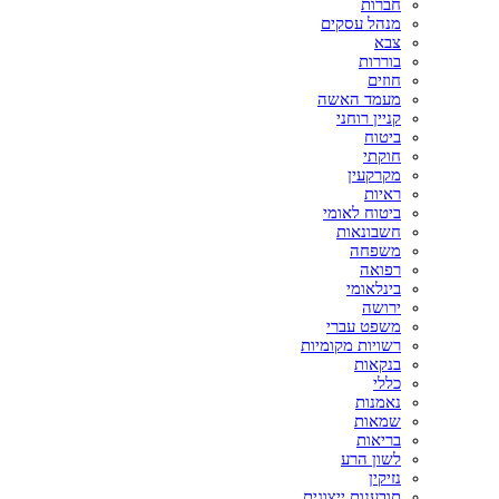
חברות
מנהל עסקים
צבא
בוררות
חוזים
מעמד האשה
קניין רוחני
ביטוח
חוקתי
מקרקעין
ראיות
ביטוח לאומי
חשבונאות
משפחה
רפואה
בינלאומי
ירושה
משפט עברי
רשויות מקומיות
בנקאות
כללי
נאמנות
שמאות
בריאות
לשון הרע
נזיקין
תובענות ייצוגית