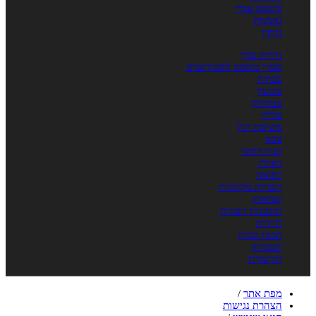
משפט עברי
נאמנות
נזיקין
ניירות ערך
ספרי משפט לסטודנטים
עבודה
עונשין
עמותות
פלילי
פשיטת רגל
צבא
קניין רוחני
ראיות
רפואה
רשויות מקומיות
שמאות
תובענות ייצוגית
תיירות
תכנון ובניה
תעבורה
תקשורת
מפת אתר
/
הצהרת נגישות