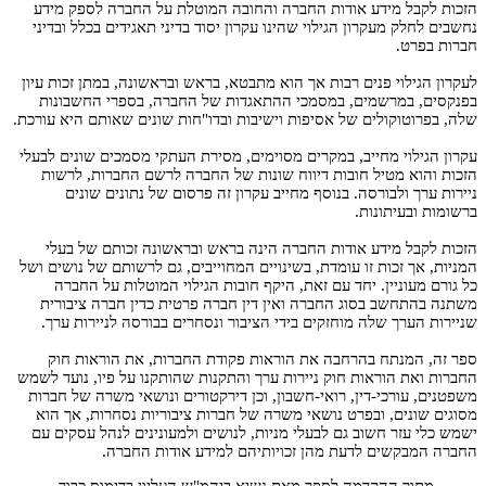
הזכות לקבל מידע אודות החברה והחובה המוטלת על החברה לספק מידע
נחשבים לחלק מעקרון הגילוי שהינו עקרון יסוד בדיני תאגידים בכלל ובדיני
חברות בפרט.
לעקרון הגילוי פנים רבות אך הוא מתבטא, בראש ובראשונה, במתן זכות עיון
בפנקסים, במרשמים, במסמכי ההתאגדות של החברה, בספרי החשבונות
שלה, בפרוטוקולים של אסיפות וישיבות ובדו"חות שונים שאותם היא עורכת.
עקרון הגילוי מחייב, במקרים מסוימים, מסירת העתקי מסמכים שונים לבעלי
הזכות והוא מטיל חובות דיווח שונות של החברה לרשם החברות, לרשות
ניירות ערך ולבורסה. בנוסף מחייב עקרון זה פרסום של נתונים שונים
ברשומות ובעיתונות.
הזכות לקבל מידע אודות החברה הינה בראש ובראשונה זכותם של בעלי
המניות, אך זכות זו עומדת, בשינויים המחוייבים, גם לרשותם של נושים ושל
כל גורם מעוניין. יחד עם זאת, היקף חובות הגילוי המוטלות על החברה
משתנה בהתחשב בסוג החברה ואין דין חברה פרטית כדין חברה ציבורית
שניירות הערך שלה מוחזקים בידי הציבור ונסחרים בבורסה לניירות ערך.
ספר זה, המנתח בהרחבה את הוראות פקודת החברות, את הוראות חוק
החברות ואת הוראות חוק ניירות ערך והתקנות שהותקנו על פיו, נועד לשמש
משפטנים, עורכי-דין, רואי-חשבון, וכן דירקטורים ונושאי משרה של חברות
מסוגים שונים, ובפרט נושאי משרה של חברות ציבוריות נסחרות, אך הוא
ישמש כלי עזר חשוב גם לבעלי מניות, לנושים ולמעונינים לנהל עסקים עם
החברה המבקשים לדעת מהן זכויותיהם למידע אודות החברה.