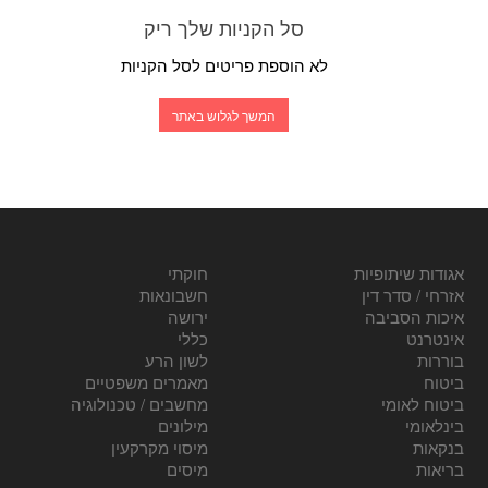
סל הקניות שלך ריק
לא הוספת פריטים לסל הקניות
המשך לגלוש באתר
אגודות שיתופיות
חוקתי
אזרחי / סדר דין
חשבונאות
איכות הסביבה
ירושה
אינטרנט
כללי
בוררות
לשון הרע
ביטוח
מאמרים משפטיים
ביטוח לאומי
מחשבים / טכנולוגיה
בינלאומי
מילונים
בנקאות
מיסוי מקרקעין
בריאות
מיסים