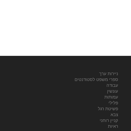
ניירות ערך
ספרי משפט לסטודנטים
עבודה
עונשין
עמותות
פלילי
פשיטת רגל
צבא
קניין רוחני
ראיות