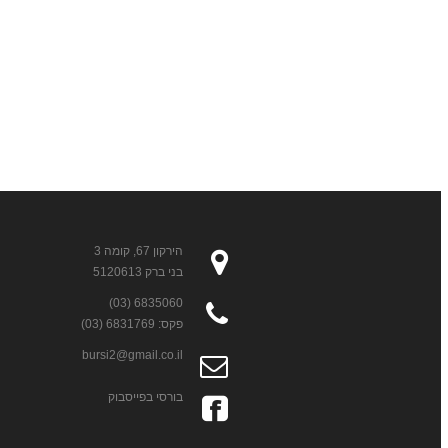
הירקון 67, קומה 3
בני ברק 5120613
6835060 (03)
פקס: 6831769 (03)
bursi2@gmail.co.il
בורסי בפייסבוק