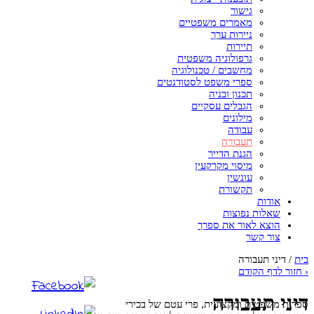
גישור
מאמרים משפטיים
ניירות ערך
תיירות
גרפולוגיה משפטית
מחשבים / טכנולוגיה
ספרי משפט לסטודנטים
תכנון ובניה
הגבלים עסקיים
מילונים
עבודה
תעבורה
הגנת הדייר
מיסוי מקרקעין
עונשין
תקשורת
אודות
שאלות נפוצות
הוצא לאור את ספרך
צור קשר
בית
/
דיני תעבורה
‹
חזור לדף הקודם
דיני תעבורה
ספרות משפטית ומקצועית, פרי עטם של בכירי