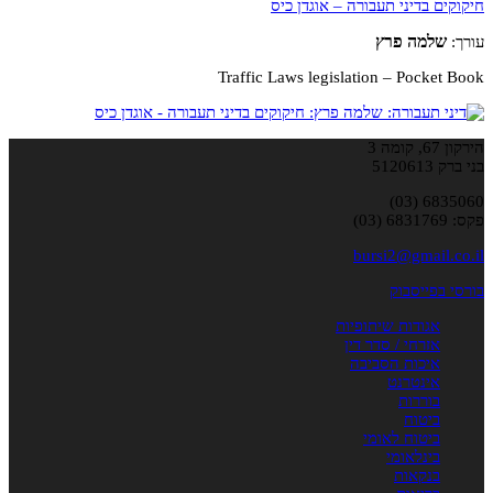
חיקוקים בדיני תעבורה – אוגדן כיס
שלמה פרץ
עורך:
Traffic Laws legislation – Pocket Book
הירקון 67, קומה 3
בני ברק 5120613
6835060 (03)
פקס: 6831769 (03)
bursi2@gmail.co.il
בורסי בפייסבוק
אגודות שיתופיות
אזרחי / סדר דין
איכות הסביבה
אינטרנט
בוררות
ביטוח
ביטוח לאומי
בינלאומי
בנקאות