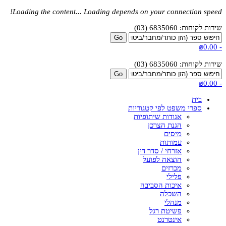
Loading the content...
Loading depends on your connection speed!
שירות לקוחות: 6835060 (03)
₪0.00
-
שירות לקוחות: 6835060 (03)
₪0.00
-
בית
ספרי משפט לפי קטגוריות
אגודות שיתופיות
הגנת הצרכן
מיסים
עמותות
אזרחי / סדר דין
הוצאה לפועל
מכרזים
פלילי
איכות הסביבה
השכלה
מנהלי
פשיטת רגל
אינטרנט