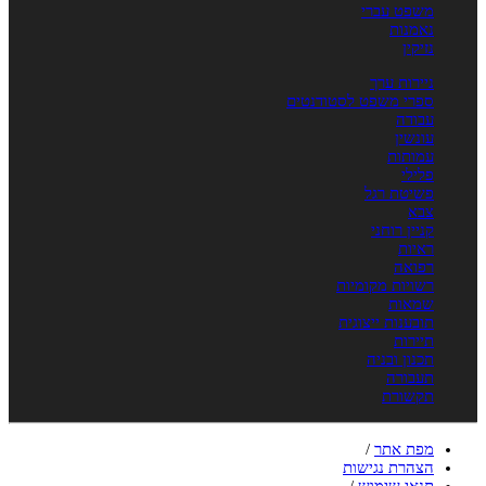
משפט עברי
נאמנות
נזיקין
ניירות ערך
ספרי משפט לסטודנטים
עבודה
עונשין
עמותות
פלילי
פשיטת רגל
צבא
קניין רוחני
ראיות
רפואה
רשויות מקומיות
שמאות
תובענות ייצוגית
תיירות
תכנון ובניה
תעבורה
תקשורת
מפת אתר
/
הצהרת נגישות