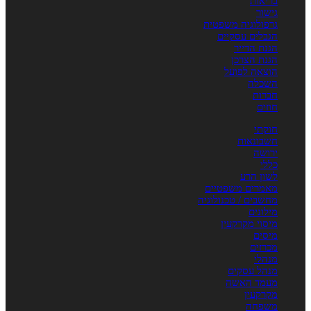
בריאות
גישור
גרפולוגיה משפטית
הגבלים עסקיים
הגנת הדייר
הגנת הצרכן
הוצאה לפועל
השכלה
חברות
חוזים
חוקתי
חשבונאות
ירושה
כללי
לשון הרע
מאמרים משפטיים
מחשבים / טכנולוגיה
מילונים
מיסוי מקרקעין
מיסים
מכרזים
מנהלי
מנהל עסקים
מעמד האשה
מקרקעין
משפחה