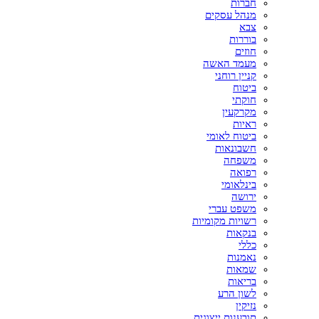
חברות
מנהל עסקים
צבא
בוררות
חוזים
מעמד האשה
קניין רוחני
ביטוח
חוקתי
מקרקעין
ראיות
ביטוח לאומי
חשבונאות
משפחה
רפואה
בינלאומי
ירושה
משפט עברי
רשויות מקומיות
בנקאות
כללי
נאמנות
שמאות
בריאות
לשון הרע
נזיקין
תובענות ייצוגית