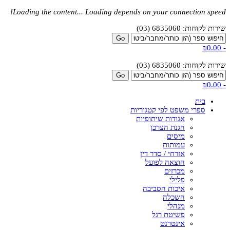
Loading the content...
Loading depends on your connection speed!
שירות לקוחות: 6835060 (03)
₪0.00
-
שירות לקוחות: 6835060 (03)
₪0.00
-
בית
ספרי משפט לפי קטגוריות
אגודות שיתופיות
הגנת הצרכן
מיסים
עמותות
אזרחי / סדר דין
הוצאה לפועל
מכרזים
פלילי
איכות הסביבה
השכלה
מנהלי
פשיטת רגל
אינטרנט