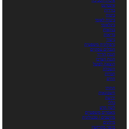
איכות הסביבה
אינטרנט
בוררות
ביטוח
ביטוח לאומי
בינלאומי
בנקאות
בריאות
גישור
גרפולוגיה משפטית
הגבלים עסקיים
הגנת הדייר
הגנת הצרכן
הוצאה לפועל
השכלה
חברות
חוזים
חוקתי
חשבונאות
ירושה
כללי
לשון הרע
מאמרים משפטיים
מחשבים / טכנולוגיה
מילונים
מיסוי מקרקעין