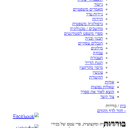
גישור
מאמרים משפטיים
ניירות ערך
תיירות
גרפולוגיה משפטית
מחשבים / טכנולוגיה
ספרי משפט לסטודנטים
תכנון ובניה
הגבלים עסקיים
מילונים
עבודה
תעבורה
הגנת הדייר
מיסוי מקרקעין
עונשין
תקשורת
אודות
שאלות נפוצות
הוצא לאור את ספרך
צור קשר
בית
/
בוררות
‹
חזור לדף הקודם
בוררות
ספרות משפטית ומקצועית, פרי עטם של בכירי