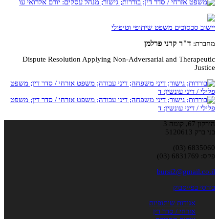
יישוב סכסוכים משפט שיתופי וטיפולי
ד"ר קרני פרלמן
מחברת:
Dispute Resolution Applying Non-Adversarial and Therapeutic
Justice
הירקון 67, קומה 3
בני ברק 5120613
6835060 (03)
פקס: 6831769 (03)
bursi2@gmail.co.il
בורסי בפייסבוק
אגודות שיתופיות
אזרחי / סדר דין