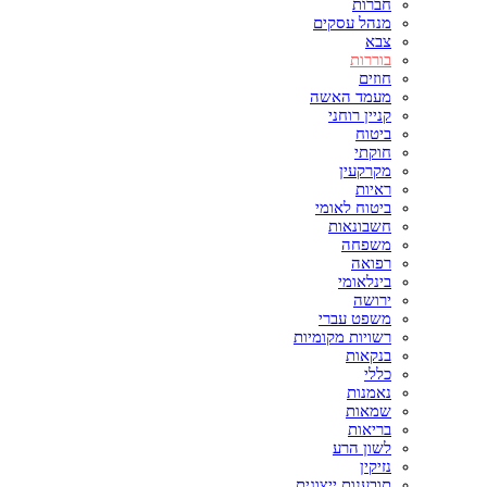
חברות
מנהל עסקים
צבא
בוררות
חוזים
מעמד האשה
קניין רוחני
ביטוח
חוקתי
מקרקעין
ראיות
ביטוח לאומי
חשבונאות
משפחה
רפואה
בינלאומי
ירושה
משפט עברי
רשויות מקומיות
בנקאות
כללי
נאמנות
שמאות
בריאות
לשון הרע
נזיקין
תובענות ייצוגית