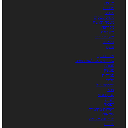
מיסים
מכרזים
מנהלי
מנהל עסקים
מעמד האשה
מקרקעין
משפחה
משפט עברי
נאמנות
נזיקין
ניירות ערך
ספרי משפט לסטודנטים
עבודה
עונשין
עמותות
פלילי
פשיטת רגל
צבא
קניין רוחני
ראיות
רפואה
רשויות מקומיות
שמאות
תובענות ייצוגית
תיירות