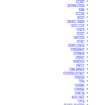
חברות
מנהל עסקים
צבא
בוררות
חוזים
מעמד האשה
קניין רוחני
ביטוח
חוקתי
מקרקעין
ראיות
ביטוח לאומי
חשבונאות
משפחה
רפואה
בינלאומי
ירושה
משפט עברי
רשויות מקומיות
בנקאות
כללי
נאמנות
שמאות
בריאות
לשון הרע
נזיקין
תובענות ייצוגית