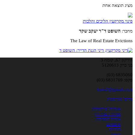
מציג תוצאה אחת
פינוי מקרקעין הליכים והלכות
השופט ד"ר יעקב שקד
מחבר:
The Law of Real Estate Evictions
הירקון 67, קומה 3
בני ברק 5120613
6835060 (03)
פקס: 6831769 (03)
bursi2@gmail.co.il
בורסי בפייסבוק
אגודות שיתופיות
אזרחי / סדר דין
איכות הסביבה
אינטרנט
בוררות
ביטוח