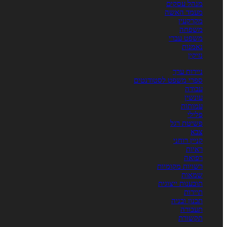
מנהל עסקים
מעמד האשה
מקרקעין
משפחה
משפט עברי
נאמנות
נזיקין
ניירות ערך
ספרי משפט לסטודנטים
עבודה
עונשין
עמותות
פלילי
פשיטת רגל
צבא
קניין רוחני
ראיות
רפואה
רשויות מקומיות
שמאות
תובענות ייצוגית
תיירות
תכנון ובניה
תעבורה
תקשורת