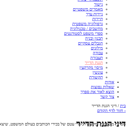
גישור
מאמרים משפטיים
ניירות ערך
תיירות
גרפולוגיה משפטית
מחשבים / טכנולוגיה
ספרי משפט לסטודנטים
תכנון ובניה
הגבלים עסקיים
מילונים
עבודה
תעבורה
הגנת הדייר
מיסוי מקרקעין
עונשין
תקשורת
אודות
שאלות נפוצות
הוצא לאור את ספרך
צור קשר
בית
/
דיני הגנת הדייר
‹
חזור לדף הקודם
דיני הגנת הדייר
ספרות משפטית ומקצועית, פרי עטם של בכירי הכותבים בעולם המשפט, שיצאה 