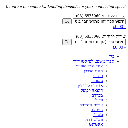
Loading the content...
Loading depends on your connection speed!
שירות לקוחות: 6835060 (03)
₪0.00
-
שירות לקוחות: 6835060 (03)
₪0.00
-
בית
ספרי משפט לפי קטגוריות
אגודות שיתופיות
הגנת הצרכן
מיסים
עמותות
אזרחי / סדר דין
הוצאה לפועל
מכרזים
פלילי
איכות הסביבה
השכלה
מנהלי
פשיטת רגל
אינטרנט