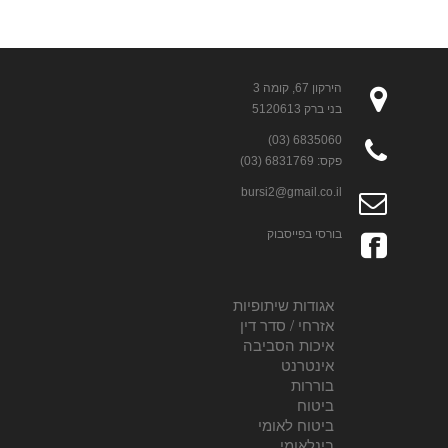
הירקון 67, קומה 3
בני ברק 5120613
6835060 (03)
פקס: 6831769 (03)
bursi2@gmail.co.il
בורסי בפייסבוק
אגודות שיתופיות
אזרחי / סדר דין
איכות הסביבה
אינטרנט
בוררות
ביטוח
ביטוח לאומי
בינלאומי