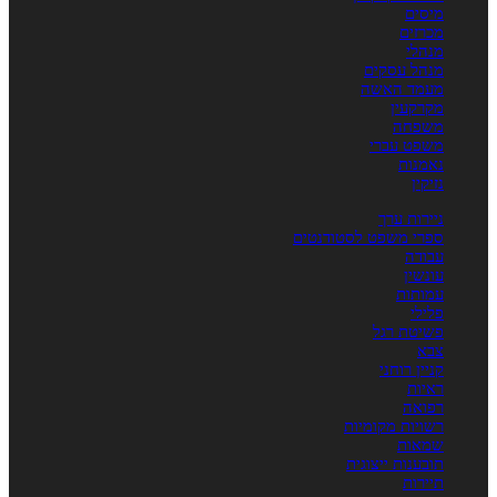
מיסים
מכרזים
מנהלי
מנהל עסקים
מעמד האשה
מקרקעין
משפחה
משפט עברי
נאמנות
נזיקין
ניירות ערך
ספרי משפט לסטודנטים
עבודה
עונשין
עמותות
פלילי
פשיטת רגל
צבא
קניין רוחני
ראיות
רפואה
רשויות מקומיות
שמאות
תובענות ייצוגית
תיירות