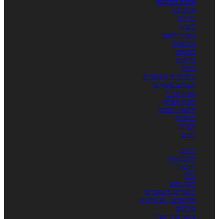
איכות הסביבה
אינטרנט
בוררות
ביטוח
ביטוח לאומי
בינלאומי
בנקאות
בריאות
גישור
גרפולוגיה משפטית
הגבלים עסקיים
הגנת הדייר
הגנת הצרכן
הוצאה לפועל
השכלה
חברות
חוזים
חוקתי
חשבונאות
ירושה
כללי
לשון הרע
מאמרים משפטיים
מחשבים / טכנולוגיה
מילונים
מיסוי מקרקעין