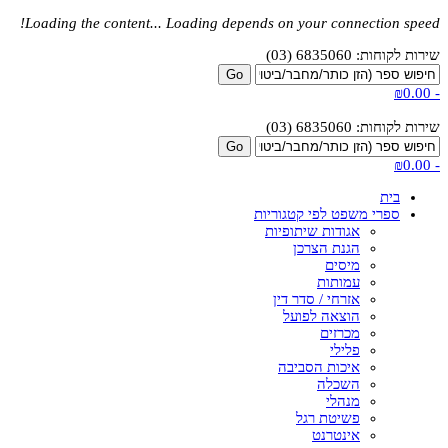
Loading the content...
Loading depends on your connection speed!
שירות לקוחות: 6835060 (03)
₪0.00
-
שירות לקוחות: 6835060 (03)
₪0.00
-
בית
ספרי משפט לפי קטגוריות
אגודות שיתופיות
הגנת הצרכן
מיסים
עמותות
אזרחי / סדר דין
הוצאה לפועל
מכרזים
פלילי
איכות הסביבה
השכלה
מנהלי
פשיטת רגל
אינטרנט