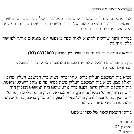
אנו מזמינים אותך להצטרף לרשימה המכובדת של הכותבים שהעשירו,
באמצעות בורסי הוצאה לאור של ספרי משפט, את עולם ספרות המשפט
הישראלי בידיעותיהם ובניסיונם.
במידה והנך שוקל/ת להוציא לאור ספר משפטי אנו מזמינים אותך לפגישה
בלתי מחייבת.
לתיאום פגישה נא לפנות לגב'
שרון רון
בטלפון
6835060 (03)
.
בין המחברים שהוציאו לאור את ספרם באמצעות
בורסי
ניתן למצוא את
הכותבים הבאים:
נשיא בית המשפט העליון פרופ'
אהרן ברק
, נשיא בית המשפט העליון פרופ'
יואל זוסמן
, נשיא בית המשפט העליון
משה לנדוי
, פרופ'
מיגל דויטש
, שופטת
בית המשפט העליון פרופ'
דפנה ברק-ארז
, שופט בית המשפט העליון ד"ר
יורם דנציגר
, פרופ'
דניאל פרידמן
, פרופ'
גבריאל הלוי
, פרופ'
נילי כהן
, פרופ'
יורם רבין
, פרופ'
פבלו לרנר
, פרופ'
עמיר ליכט
, פרופ'
ברק מדינה
, פרופ'
שלום
לרנר
, פרופ'
דודי שוורץ
… ועוד
בורסי הוצאה לאור של ספרי משפט
כתובת:
הירקון 67
קומה 3