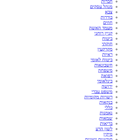
חברות
מנהל עסקים
צבא
בוררות
חוזים
מעמד האשה
קניין רוחני
ביטוח
חוקתי
מקרקעין
ראיות
ביטוח לאומי
חשבונאות
משפחה
רפואה
בינלאומי
ירושה
משפט עברי
רשויות מקומיות
בנקאות
כללי
נאמנות
שמאות
בריאות
לשון הרע
נזיקין
תובענות ייצוגית