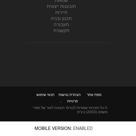
תובענות ייצוגית
תיירות
תכנון ובניה
תעבורה
תקשורת
מפת אתר
/
הצהרת נגישות
תנאי שימוש
/
פרטיות
/
.
/
© כל הזכויות שמורות לבורסי הוצאה לאור של ספרי
משפט (2003) בע"מ
MOBILE VERSION:
ENABLED