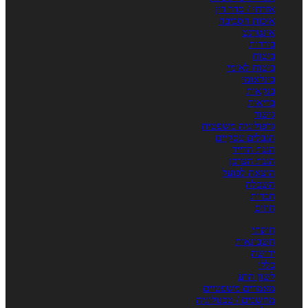
אזרחי / סדר דין
איכות הסביבה
אינטרנט
בוררות
ביטוח
ביטוח לאומי
בינלאומי
בנקאות
בריאות
גישור
גרפולוגיה משפטית
הגבלים עסקיים
הגנת הדייר
הגנת הצרכן
הוצאה לפועל
השכלה
חברות
חוזים
חוקתי
חשבונאות
ירושה
כללי
לשון הרע
מאמרים משפטיים
מחשבים / טכנולוגיה