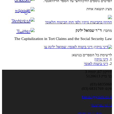
לפרטים נוספים לחץ/לחצי על הספר הרלוואנטי.
מציג תוצאה אחת
ההיוון בתביעות נזיקין ולפי חוק הביטוח הלאומי
ד"ר שמואל ילינק
מחבר:
The Capitalization in Tort Claims and the Social Security Law
לרשימת כל הספרים בנושא:
1.
דיני נזיקין
2.
דיני ביטוח לאומי
הירקון 67, קומה 3
בני ברק 5120613
6835060 (03)
פקס: 6831769 (03)
bursi2@gmail.co.il
בורסי בפייסבוק
אגודות שיתופיות