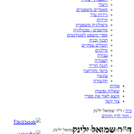
גישור
מאמרים משפטיים
ניירות ערך
תיירות
גרפולוגיה משפטית
מחשבים / טכנולוגיה
ספרי משפט לסטודנטים
תכנון ובניה
הגבלים עסקיים
מילונים
עבודה
תעבורה
הגנת הדייר
מיסוי מקרקעין
עונשין
תקשורת
אודות
שאלות נפוצות
הוצא לאור את ספרך
צור קשר
בית
/
ד"ר שמואל ילינק
‹
חזור לדף הקודם
ד"ר שמואל ילינק
ספרות משפטית פרי עטו של ד"ר שמואל ילינק.