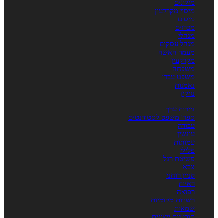
מילונים
מיסוי מקרקעין
מיסים
מכרזים
מנהלי
מנהל עסקים
מעמד האשה
מקרקעין
משפחה
משפט עברי
נאמנות
נזיקין
ניירות ערך
ספרי משפט לסטודנטים
עבודה
עונשין
עמותות
פלילי
פשיטת רגל
צבא
קניין רוחני
ראיות
רפואה
רשויות מקומיות
שמאות
תובענות ייצוגית