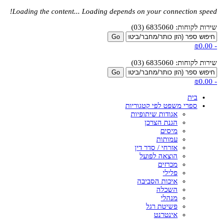
Loading the content...
Loading depends on your connection speed!
שירות לקוחות: 6835060 (03)
₪0.00
-
שירות לקוחות: 6835060 (03)
₪0.00
-
בית
ספרי משפט לפי קטגוריות
אגודות שיתופיות
הגנת הצרכן
מיסים
עמותות
אזרחי / סדר דין
הוצאה לפועל
מכרזים
פלילי
איכות הסביבה
השכלה
מנהלי
פשיטת רגל
אינטרנט