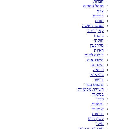
חברות
מנהל עסקים
צבא
בוררות
חוזים
מעמד האשה
קניין רוחני
ביטוח
חוקתי
מקרקעין
ראיות
ביטוח לאומי
חשבונאות
משפחה
רפואה
בינלאומי
ירושה
משפט עברי
רשויות מקומיות
בנקאות
כללי
נאמנות
שמאות
בריאות
לשון הרע
נזיקין
תובענות ייצוגית