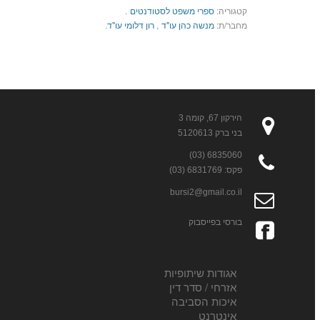
קטגוריה:
ספרי משפט לסטודנטים
.
מחבר/ת:
מנשה כהן עו"ד
,
רון דלומי עו"ד
.
הירקון 67, קומה 3
בני ברק 5120613
6835060 (03)
פקס: 6831769 (03)
bursi2@gmail.co.il
בורסי בפייסבוק
אגודות שיתופיות
אזרחי / סדר דין
איכות הסביבה
אינטרנט