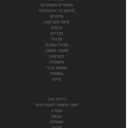
מאמרים משפטיים
מחשבים / טכנולוגיה
מילונים
מיסוי מקרקעין
מיסים
מכרזים
מנהלי
מנהל עסקים
מעמד האשה
מקרקעין
משפחה
משפט עברי
נאמנות
נזיקין
ניירות ערך
ספרי משפט לסטודנטים
עבודה
עונשין
עמותות
פלילי