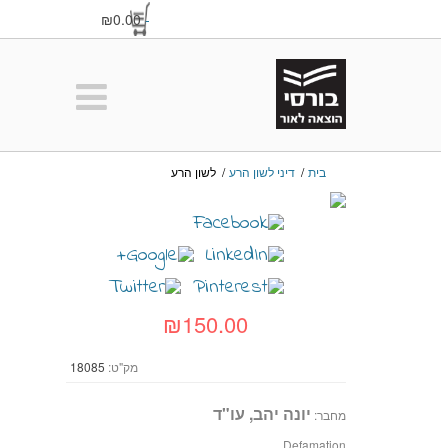
₪0.00
-
בית
/
דיני לשון הרע
/
לשון הרע
₪150.00
מק"ט:
18085
יונה יהב, עו"ד
מחבר:
Defamation