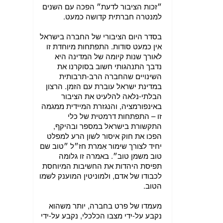
״זכות הציבור לדעת״ הפכה עם השנים
למנטרה חברתית קדושה כמעט.
בסדר היום הציבורי של החברה בישראל
אין כמעט סודות. התפתחות מיוחדת זו
לאורך שנות קיומה של המדינה היא
נדבך התנהגותי חשוב בסוקרנו את
השינויים שהחברה הרב-תרבותית
במדינת ישראל עוברת עם הזמן. הרצון
הבלתי-נלאה להלעיט את הציבור
באינפורמציה, והנגזרת המיידית ממגמה
זו – התפתחות דרמטית של כלי
התקשורת בישראל במספר ובהיקף,
הפכו את חוק איסור לשון הרע למפלט
יחיד לצורך שימור אִמרת חז״ל ״טוב שם
טוב משמן טוב״. באמרה זו גלומה
תפיסת היהדות את החשיבות המיוחסת
לכבודו של אדם, ולמוניטין המוענק לשמו
הטוב.
מעמדו של פרט בחברה, יותר משהוא
נקבע על-ידי מצבו הכלכלי, נקבע על-ידי