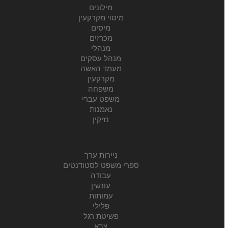
מילונים
מיסוי מקרקעין
מיסים
מכרזים
מנהלי
מנהל עסקים
מעמד האשה
מקרקעין
משפחה
משפט עברי
נאמנות
נזיקין
ניירות ערך
ספרי משפט לסטודנטים
עבודה
עונשין
עמותות
פלילי
פשיטת רגל
צבא