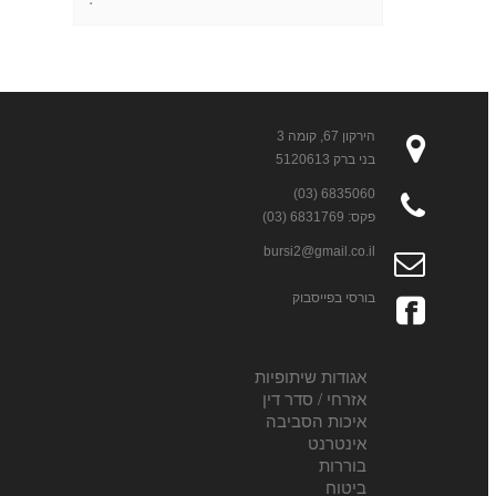
הירקון 67, קומה 3
בני ברק 5120613
6835060 (03)
פקס: 6831769 (03)
bursi2@gmail.co.il
בורסי בפייסבוק
אגודות שיתופיות
אזרחי / סדר דין
איכות הסביבה
אינטרנט
בוררות
ביטוח