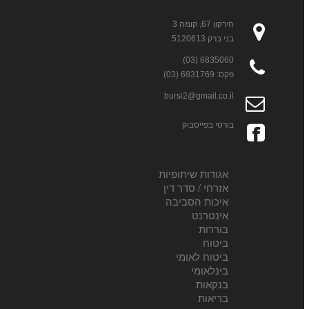
הירקון 67, קומה 3
בני ברק 5120613
6835060 (03)
פקס: 6831769 (03)
bursi2@gmail.co.il
בורסי בפייסבוק
אגודות שיתופיות
אזרחי / סדר דין
איכות הסביבה
אינטרנט
בוררות
ביטוח
ביטוח לאומי
בינלאומי
בנקאות
בריאות