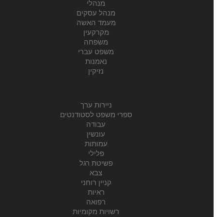
מנהלי
מנהל עסקים
מעמד האשה
מקרקעין
משפחה
משפט עברי
נאמנות
נזיקין
ניירות ערך
ספרי משפט לסטודנטים
עבודה
עונשין
עמותות
פלילי
פשיטת רגל
צבא
קניין רוחני
ראיות
רפואה
רשויות מקומיות