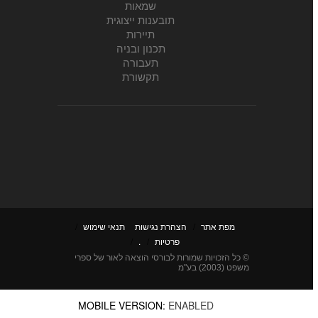
שמאות
תובענות ייצוגית
תיירות
תכנון ובניה
תעבורה
תקשורת
מפת אתר
/
הצהרת נגישות
תנאי שימוש
/
פרטיות
/
.
/
© כל הזכויות שמורות לבורסי הוצאה לאור של ספרי
משפט (2003) בע"מ
MOBILE VERSION:
ENABLED