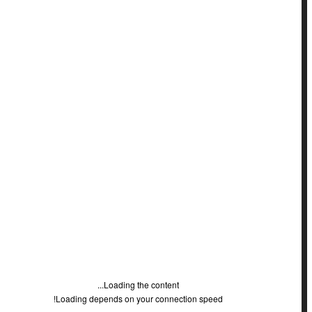
גרפולוגיה משפטית
הגבלים עסקיים
הגנת הדייר
הגנת הצרכן
הוצאה לפועל
השכלה
חברות
חוזים
חוקתי
חשבונאות
ירושה
כללי
לשון הרע
מאמרים משפטיים
מחשבים / טכנולוגיה
מילונים
מיסוי מקרקעין
מיסים
Loading the content...
מכרזים
Loading depends on your connection speed!
מנהלי