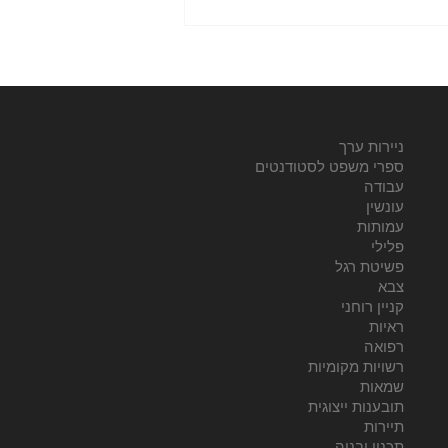
ניירות ערך
ספרי משפט לסטודנטים
עבודה
עונשין
עמותות
פלילי
פשיטת רגל
צבא
קניין רוחני
ראיות
רפואה
רשויות מקומיות
שמאות
תובענות ייצוגית
תיירות
תכנון ובניה