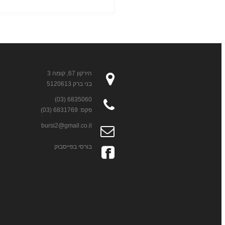
הירקון 67, קומה 3
בני ברק 5120613
6835060 (03)
פקס: 6831769 (03)
bursi2@gmail.co.il
בורסי בפייסבוק