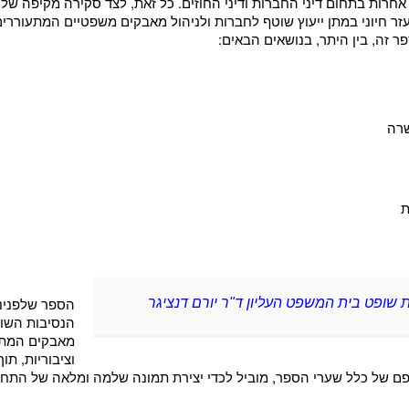
רות בתחום דיני החברות ודיני החוזים. כל זאת, לצד סקירה מקיפה של סוג
זר חיוני במתן ייעוץ שוטף לחברות ולניהול מאבקים משפטיים המתעוררים
ר זה, בין היתר, בנושאים הבאים:
שרה
ת
הספר שלפנינו
ופט בית המשפט העליון ד"ר יורם דנציגר
הנסיבות השו
מאבקים המתנה
וציבוריות, תו
פם של כלל שערי הספר, מוביל לכדי יצירת תמונה שלמה ומלאה של התח