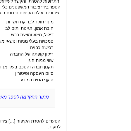
והתרופות להסרתו והקשר לעילות אח
הספר בידי ציבור המשפטנים כלי ע
וציבורית. עילת הקיפוח נבחנת בספ
מינוי חוקר לבדיקת חשדות
חובת אמון, הגינות ותום לב
דילול, מיזוג והצעת רכש
סמכויות בעלי מניות ונושאי מ
רכישה כפויה
ריקון קופתה של החברה
שווי מניות הוגן
תקנון חברה והסכם בעלי מניו
סיום העסקה ופיטורין
היקף מסירת מידע
מתוך ההקדמה לספר מאת ש
הסעדים להסרת הקיפוח […] צירו
לחקור.