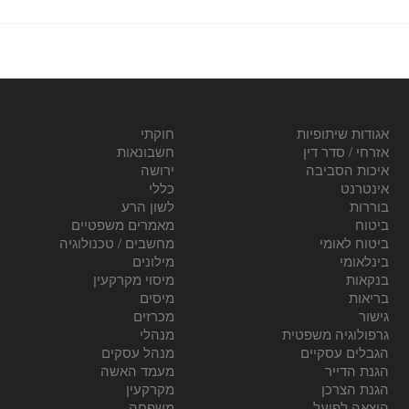
אגודות שיתופיות
חוקתי
אזרחי / סדר דין
חשבונאות
איכות הסביבה
ירושה
אינטרנט
כללי
בוררות
לשון הרע
ביטוח
מאמרים משפטיים
ביטוח לאומי
מחשבים / טכנולוגיה
בינלאומי
מילונים
בנקאות
מיסוי מקרקעין
בריאות
מיסים
גישור
מכרזים
גרפולוגיה משפטית
מנהלי
הגבלים עסקיים
מנהל עסקים
הגנת הדייר
מעמד האשה
הגנת הצרכן
מקרקעין
הוצאה לפועל
משפחה