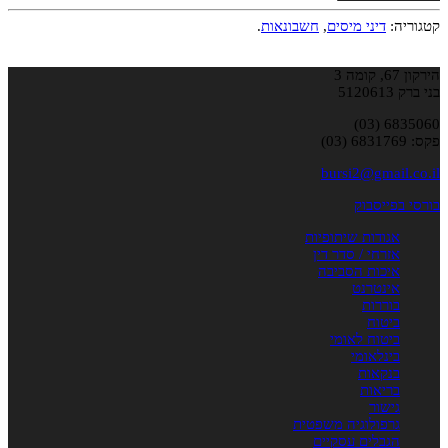
קטגוריה:
דיני מיסים
,
חשבונאות
.
הירקון 67, קומה 3
בני ברק 5120613
6835060 (03)
פקס: 6831769 (03)
bursi2@gmail.co.il
בורסי בפייסבוק
אגודות שיתופיות
אזרחי / סדר דין
איכות הסביבה
אינטרנט
בוררות
ביטוח
ביטוח לאומי
בינלאומי
בנקאות
בריאות
גישור
גרפולוגיה משפטית
הגבלים עסקיים