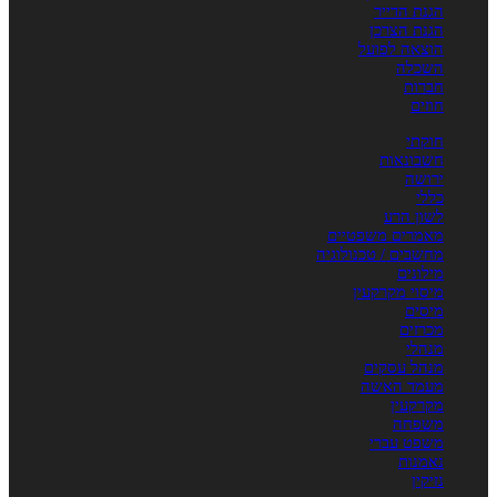
הגנת הדייר
הגנת הצרכן
הוצאה לפועל
השכלה
חברות
חוזים
חוקתי
חשבונאות
ירושה
כללי
לשון הרע
מאמרים משפטיים
מחשבים / טכנולוגיה
מילונים
מיסוי מקרקעין
מיסים
מכרזים
מנהלי
מנהל עסקים
מעמד האשה
מקרקעין
משפחה
משפט עברי
נאמנות
נזיקין