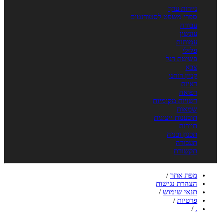
ניירות ערך
ספרי משפט לסטודנטים
עבודה
עונשין
עמותות
פלילי
פשיטת רגל
צבא
קניין רוחני
ראיות
רפואה
רשויות מקומיות
שמאות
תובענות ייצוגית
תיירות
תכנון ובניה
תעבורה
תקשורת
מפת אתר
/
הצהרת נגישות
תנאי שימוש
/
פרטיות
/
/
.