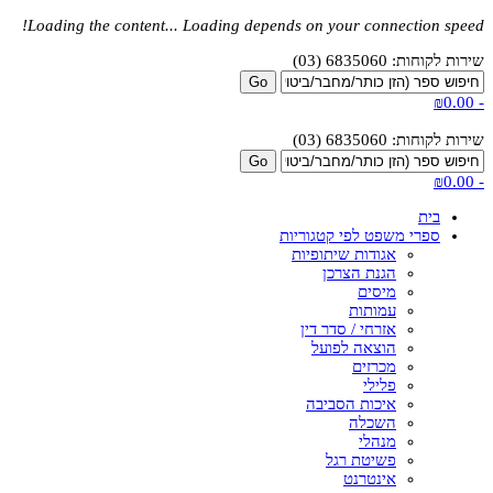
Loading the content...
Loading depends on your connection speed!
שירות לקוחות: 6835060 (03)
₪0.00
-
שירות לקוחות: 6835060 (03)
₪0.00
-
בית
ספרי משפט לפי קטגוריות
אגודות שיתופיות
הגנת הצרכן
מיסים
עמותות
אזרחי / סדר דין
הוצאה לפועל
מכרזים
פלילי
איכות הסביבה
השכלה
מנהלי
פשיטת רגל
אינטרנט