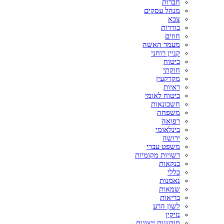
חברות
מנהל עסקים
צבא
בוררות
חוזים
מעמד האשה
קניין רוחני
ביטוח
חוקתי
מקרקעין
ראיות
ביטוח לאומי
חשבונאות
משפחה
רפואה
בינלאומי
ירושה
משפט עברי
רשויות מקומיות
בנקאות
כללי
נאמנות
שמאות
בריאות
לשון הרע
נזיקין
תובענות ייצוגית