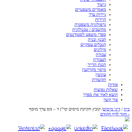
גישור
מאמרים משפטיים
ניירות ערך
תיירות
גרפולוגיה משפטית
מחשבים / טכנולוגיה
ספרי משפט לסטודנטים
תכנון ובניה
הגבלים עסקיים
מילונים
עבודה
תעבורה
הגנת הדייר
מיסוי מקרקעין
עונשין
תקשורת
אודות
שאלות נפוצות
הוצא לאור את ספרך
צור קשר
בית
/
דיני מיסים
/
קובץ חקיקת מיסים קר"ן ד – מס ערך מוסף
‹
חזור לדף הקודם