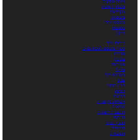
מנהל עסקים
מעמד האשה
מקרקעין
משפחה
משפט עברי
נאמנות
נזיקין
ניירות ערך
ספרי משפט לסטודנטים
עבודה
עונשין
עמותות
פלילי
פשיטת רגל
צבא
קניין רוחני
ראיות
רפואה
רשויות מקומיות
שמאות
תובענות ייצוגית
תיירות
תכנון ובניה
תעבורה
תקשורת