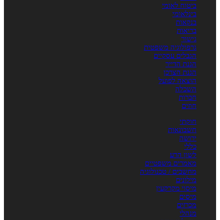
ביטוח לאומי
בינלאומי
בנקאות
בריאות
גישור
גרפולוגיה משפטית
הגבלים עסקיים
הגנת הדייר
הגנת הצרכן
הוצאה לפועל
השכלה
חברות
חוזים
חוקתי
חשבונאות
ירושה
כללי
לשון הרע
מאמרים משפטיים
מחשבים / טכנולוגיה
מילונים
מיסוי מקרקעין
מיסים
מכרזים
מנהלי