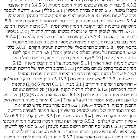
5.4.5.2 עבודות שונות שבוצעו מכוח הסכם מסגרת | 5.4.5.3 ניסיון שנצבר
כקבלן משנה | 5.5 תקופת צבירת הניסיון | 5.5.1 כללי | 5.5.2 דרישה למספר
נקוב של שנות ניסיון | 5.5.3 ניסיון רצוף או ניסיון שנצבר במהלך התקופה? |
5.5.4 דרישה לצבירת תקופת ניסיון בתוך תקופת מסגרת ממושכת יותר | 5.6
מחלוקות פרשניות לגבי תקופת הניסיון הרלוונטית | 5.7 איכות הניסיון המוצג
| 5.7.1 דרישה לניסיון חיובי או מוצלח בביצוע עבודות קודמות | 5.7.2 ניסיון
רע עם עורך המכרז | 5.7.3 ניסיון שנצבר בעבודות שבוצעו שלא כדין | 5.7.4
ניסיון בביצוע עבודות ברשות מקומית שמספר תושביה לא נופל מהמוגדר
בתנאי הסף | 5.8 הרכיב הפרסונאלי של דרישת הניסיון הקודם | 5.8.1 כללי |
5.8.2 הסתמכות על ניסיון בעלים או ניסיון מנהל | 5.9 הרמת מסך לשם
הוכחת ניסיון קודם | 5.10 זקיפת ניסיון בעקבות מיזוג, רכישת פעילות או
רכישת מניות תאגיד אחר | 5.11 הסתמכות על ניסיון קבלן משנה | 5.12
ניסיון שנצבר כחלק ממיזם משותף | 5.13 הרכיב הראייתי של דרישת הניסיון |
5.13.1 שיקול הדעת בקביעת הרכיב הראייתי ובבחינת עמידת המציע
בדרישותיו | 5.13.2 אישורים והמלצות | 5.13.3 ניסיון מוכח | פרק ו: תנאי־סף
– הדורשים רישיונות והיתרים | 6.1 מבוא | 6.1.1 תקנה 6(א)(1) לתקנות
חובת המכרזים | 6.1.2 תחולת הוראת תקנה 6(א)(1) על מכרזים שאינם
כפופים לתקנות חובת המכרזים | 6.1.3 האם הוראות תקנה 6(א)(1) חלות על
כל העבודות נשוא המכרז או רק על עיקרן? | 6.1.4 היתרים מכוח הוראות חוק
התכנון והבניה, התשכ"ח–1965 | 6.2 האם עורך מכרז נדרש לבחון את
זכאותו המהותית של מציע להחזיק ברישיון? | 6.3 המועד לעמידה בדרישת
הסף של החזקה ברישיון | 6.4 הצעה משותפת | 6.5 רישיון קבלן | 6.5.1 כללי
– סיווג ורישום קבלנים | 6.5.2 שיקול דעת עורך המכרז בקביעת הסיווג הכספי
הנדרש | 6.5.3 תנאי סף הדורש רישום בענף משנה | 6.5.4 תנאי סף לרישיון
קבלן אשר לא נדרש לצורך ביצוע העבודות | 6.5.5 הסיווג הנדרש לביצוע
עבודות המכרז – עבודה באתר אחד | 6.5.7 סיווג קבלני נדרש לעבודות המכרז