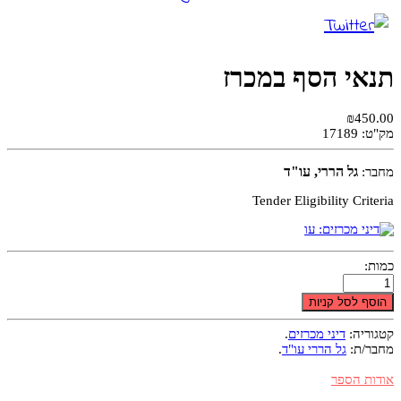
תנאי הסף במכרז
₪450.00
מק"ט:
17189
גל הררי, עו"ד
מחבר:
Tender Eligibility Criteria
כמות:
הוסף לסל קניות
קטגוריה:
דיני מכרזים
.
מחבר/ת:
גל הררי עו"ד
.
אודות הספר