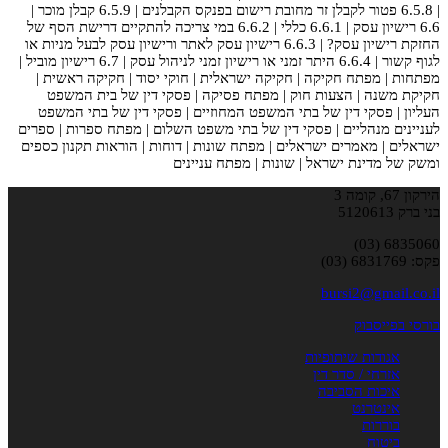
| 6.5.8 פטור לקבלן זר מחובת רישום בפנקס הקבלנים | 6.5.9 קבלן מוכר |
6.6 רישיון עסק | 6.6.1 כללי | 6.6.2 במי צריכה להתקיים דרישת הסף של
החזקת רישיון עסק? | 6.6.3 רישיון עסק לאתר ורישיון עסק לבעל מניות או
לגוף קשור | 6.6.4 היתר זמני או רישיון זמני לניהול עסק | 6.7 רישיון מוביל |
מפתחות | מפתח חקיקה | חקיקה ישראלית | חוקי יסוד | חקיקה ראשית |
חקיקת משנה | הצעות חוק | מפתח פסיקה | פסקי דין של בית המשפט
העליון | פסקי דין של בתי המשפט המחוזיים | פסקי דין של בתי המשפט
לעניינים מנהליים | פסקי דין של בתי משפט השלום | מפתח ספרות | ספרים
ישראלים | מאמרים ישראלים | מפתח שונות | דוחות | הוראות תקנון כספים
ומשק של מדינת ישראל | שונות | מפתח עניינים
הירקון 67, קומה 3
בני ברק 5120613
6835060 (03)
פקס: 6831769 (03)
bursi2@gmail.co.il
בורסי בפייסבוק
אגודות שיתופיות
אזרחי / סדר דין
איכות הסביבה
אינטרנט
בוררות
ביטוח