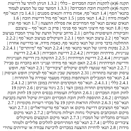
תקנה 6(א) לתקנות חובת המכרזים – כללי | 1.3.2 הניתן לוותר על דרישות
תקנה 6(א) לתקנות חובת המכרזים? | 1.3.3 המועד שבו על המציע לעמוד
בתנאי־הסף | 1.4 תנאי־סף, אמות מידה ותנאים מסננים | 1.4.1 בין תנאי־סף
לאמות מידה | 1.4.2 תנאי מסנן | 1.5 תנאי־סף מול דרישות חובה | 1.6
תנאים שאינם תנאי־סף המחייבים את פסילת ההצעה | 1.7 תנאי סף וציון
סף | 1.8 תנאי סף חיצוני ותנאי סף פנימי | פרק ב: תנאי־סף – עיצובם
והביקורת השיפוטית עליהם | 2.1 מרחב שיקול הדעת של עורך המכרז בעיצוב
תנאי־סף | 2.2 עיצוב תנאי הסף | 2.2.1 השיקולים בעיצוב תנאי־סף | 2.2.2
ההחלטה בדבר סיווג של תנאי כתנאי סף, כאמת מידה, או כדרישה אחרת |
2.2.3 נפקות סיווגו של תנאי כתנאי סף | 2.2.4 תנאי־סף "מיותרים" | 2.2.4.1
ענייניות, מידתיות וסבירות | 2.2.4.2 דרישת הסבירות | 2.2.4.3 דרישת
הענייניות | 2.2.4.4 דרישת המידתיות | 2.2.5 ההשקה בין דרישת הענייניות
ודרישת המידתיות | 2.2.6 האם תנאי סף מידתי וענייני הוא בהכרח גם סביר?
| 2.2.7 תנאי־סף שנועדו לקדם שיקולים "ציבוריים" | 2.3 תנאי־סף, חופש
עיסוק ופגיעה בתחרות | 2.31 הממשק שבין תנאי־סף לעיקרון חופש העיסוק |
2.4 תנאי־סף המגבילים השתתפות במכרז מטעמי שמירה על התחרות |
2.4.1 כללי | 2.4.1.1. תנאי־סף המקדמים תחרות במובן הרחב | 2.4.1.2
תנאי־סף המקדמים תחרות במובן הצר | 2.5 ניגוד עניינים | 2.6 תיקון 19
לחוק חובת המכרזים | 2.6.1 התכלית העומדת בבסיס תיקון 19 לחוק חובת
המכרזים | 2.6.2 התוספת לחוק חובת המכרזים והבניית שיקול הדעת בקביעת
תנאי־סף | 2.6.3 תחולת הוראות תיקון 19 על מכרזי רשויות מקומיות | 2.7
תנאי־סף המציבים דרישת מיקום או תנאי־סף טריטוריאליים | 2.7.1 תנאי
מיקום המוכתבים משיקולי נוחות ויעילות מינהליים | 2.7.2 תנאי מיקום
הנגזרים מתכליתו של המכרז | 2.7.3 תנאי מיקום הנקבעים משיקולים
ציבוריים כלליים | 2.7.4 תנאי־סף המתייחסים להליכים פליליים ולטוהר
מידות | 2.8 תנאי לדחיית ההצעה במכרזים לרכישת עבודה או שירותים עתירי