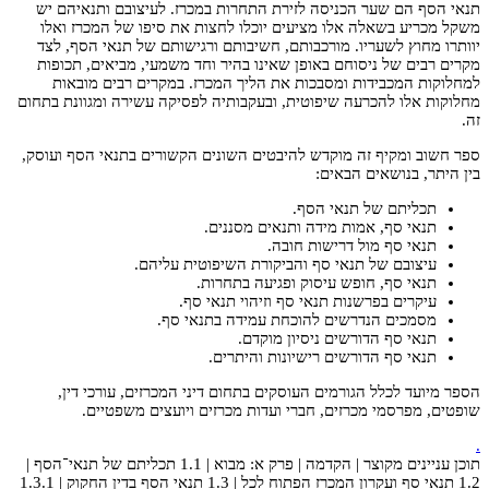
תנאי הסף הם שער הכניסה לזירת התחרות במכרז. לעיצובם ותנאיהם יש
משקל מכריע בשאלה אלו מציעים יוכלו לחצות את סיפו של המכרז ואלו
יוותרו מחוץ לשעריו. מורכבותם, חשיבותם ורגישותם של תנאי הסף, לצד
מקרים רבים של ניסוחם באופן שאינו בהיר וחד משמעי, מביאים, תכופות
למחלוקות המכבידות ומסבכות את הליך המכרז. במקרים רבים מובאות
מחלוקות אלו להכרעה שיפוטית, ובעקבותיה לפסיקה עשירה ומגוונת בתחום
זה.
ספר חשוב ומקיף זה מוקדש להיבטים השונים הקשורים בתנאי הסף ועוסק,
בין היתר, בנושאים הבאים:
תכליתם של תנאי הסף.
תנאי סף, אמות מידה ותנאים מסננים.
תנאי סף מול דרישות חובה.
עיצובם של תנאי סף והביקורת השיפוטית עליהם.
תנאי סף, חופש עיסוק ופגיעה בתחרות.
עיקרים בפרשנות תנאי סף וזיהוי תנאי סף.
מסמכים הנדרשים להוכחת עמידה בתנאי סף.
תנאי סף הדורשים ניסיון מוקדם.
תנאי סף הדורשים רישיונות והיתרים.
הספר מיועד לכלל הגורמים העוסקים בתחום דיני המכרזים, עורכי דין,
שופטים, מפרסמי מכרזים, חברי ועדות מכרזים ויועצים משפטיים.
.
תוכן עניינים מקוצר | הקדמה | פרק א: מבוא | 1.1 תכליתם של תנאי־הסף |
1.2 תנאי סף ועקרון המכרז הפתוח לכל | 1.3 תנאי הסף בדין החקוק | 1.3.1