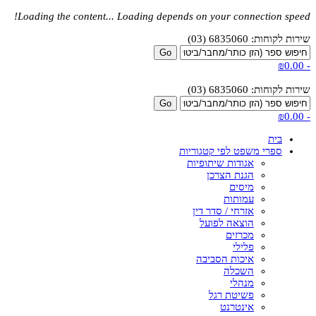
Loading the content...
Loading depends on your connection speed!
שירות לקוחות: 6835060 (03)
₪0.00
-
שירות לקוחות: 6835060 (03)
₪0.00
-
בית
ספרי משפט לפי קטגוריות
אגודות שיתופיות
הגנת הצרכן
מיסים
עמותות
אזרחי / סדר דין
הוצאה לפועל
מכרזים
פלילי
איכות הסביבה
השכלה
מנהלי
פשיטת רגל
אינטרנט