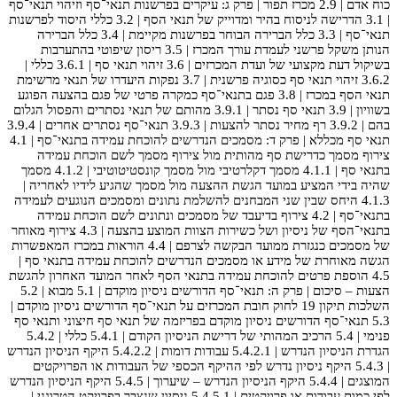
כוח אדם | 2.9 מכרז תפור | פרק ג: עיקרים בפרשנות תנאי־סף וזיהוי תנאי־סף
| 3.1 הדרישה לניסוח בהיר ומדוייק של תנאי הסף | 3.2 כללי היסוד לפרשנות
תנאי־סף | 3.3 כלל הברירה הבוחר בפרשנות מקיימת | 3.4 כלל הברירה
הנותן משקל פרשני לעמדת עורך המכרז | 3.5 ריסון שיפוטי בהתערבות
בשיקול דעת מקצועי של ועדת המכרזים | 3.6 זיהוי תנאי סף | 3.6.1 כללי |
3.6.2 זיהוי תנאי סף כסוגיה פרשנית | 3.7 נפקות היעדרו של תנאי מרשימת
תנאי הסף במכרז | 3.8 פגם בתנאי־סף כמקרה פרטי של פגם בהצעה הפוגע
בשוויון | 3.9 תנאי סף נסתר | 3.9.1 מהותם של תנאי נסתרים והפסול הגלום
בהם | 3.9.2 רף מחיר נסתר להצעות | 3.9.3 תנאי־סף נסתרים אחרים | 3.9.4
תנאי סף מכללא | פרק ד: מסמכים הנדרשים להוכחת עמידה בתנאי־סף | 4.1
צירוף מסמך כדרישת סף מהותית מול צירוף מסמך לשם הוכחת עמידה
בתנאי סף | 4.1.1 מסמך דקלרטיבי מול מסמך קונסטיטוטיבי | 4.1.2 מסמך
שהיה בידי המציע במועד הגשת ההצעה מול מסמך שהגיע לידיו לאחריה |
4.1.3 היחס שבין שני המבחנים להשלמת נתונים ומסמכים הנוגעים לעמידה
בתנאי־סף | 4.2 צירוף בדיעבד של מסמכים ונתונים לשם הוכחת עמידה
בתנאי־הסף של ניסיון ושל כשירות הצוות המוצע בהצעה | 4.3 צירוף מאוחר
של מסמכים כנגזרת ממועד הבקשה לצרפם | 4.4 הוראות במכרז המאפשרות
הגשה מאוחרת של מידע או מסמכים הנדרשים להוכחת עמידה בתנאי סף |
4.5 הוספת פרטים להוכחת עמידה בתנאי הסף לאחר המועד האחרון להגשת
הצעות – סיכום | פרק ה: תנאי־סף הדורשים ניסיון מוקדם | 5.1 מבוא | 5.2
השלכות תיקון 19 לחוק חובת המכרזים על תנאי־סף הדורשים ניסיון מוקדם |
5.3 תנאי־סף הדורשים ניסיון מוקדם בפריזמה של תנאי סף חיצוני ותנאי סף
פנימי | 5.4 הרכיב המהותי של דרישת הניסיון הקודם | 5.4.1 כללי | 5.4.2
הגדרת הניסיון הנדרש | 5.4.2.1 עבודות דומות | 5.4.2.2 היקף הניסיון הנדרש
| 5.4.3 היקף ניסיון נדרש לפי ההיקף הכספי של העבודות או הפרויקטים
המוצגים | 5.4.4 היקף הניסיון הנדרש – שיערוך | 5.4.5 היקף הניסיון הנדרש
לפי כמות עבודות או פרויקטים | 5.4.5.1 ניסיון שנצבר בפרויקט הטרוגני |