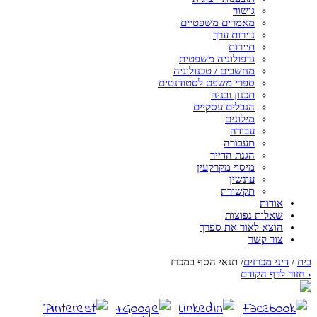
גישור
מאמרים משפטיים
ניירות ערך
תיירות
גרפולוגיה משפטית
מחשבים / טכנולוגיה
ספרי משפט לסטודנטים
תכנון ובניה
הגבלים עסקיים
מילונים
עבודה
תעבורה
הגנת הדייר
מיסוי מקרקעין
עונשין
תקשורת
אודות
שאלות נפוצות
הוצא לאור את ספרך
צור קשר
בית
/
דיני מכרזים
/
תנאי הסף במכרז
‹
חזור לדף הקודם