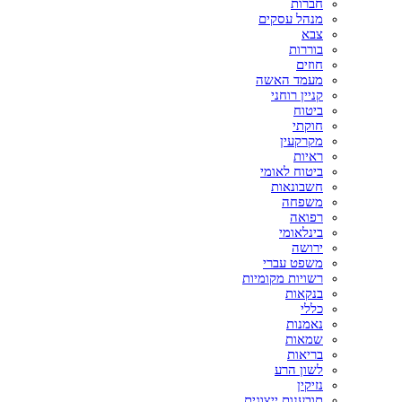
חברות
מנהל עסקים
צבא
בוררות
חוזים
מעמד האשה
קניין רוחני
ביטוח
חוקתי
מקרקעין
ראיות
ביטוח לאומי
חשבונאות
משפחה
רפואה
בינלאומי
ירושה
משפט עברי
רשויות מקומיות
בנקאות
כללי
נאמנות
שמאות
בריאות
לשון הרע
נזיקין
תובענות ייצוגית