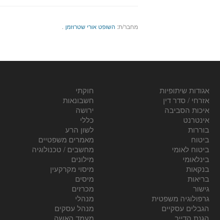
מחבר/ת:
השופט אורי שטרוזמן
.
אגודות שיתופיות
חוקתי
אזרחי / סדר דין
חשבונאות
איכות הסביבה
ירושה
אינטרנט
כללי
בוררות
לשון הרע
ביטוח
מאמרים משפטיים
ביטוח לאומי
מחשבים / טכנולוגיה
בינלאומי
מילונים
בנקאות
מיסוי מקרקעין
בריאות
מיסים
גישור
מכרזים
גרפולוגיה משפטית
מנהלי
הגבלים עסקיים
מנהל עסקים
הגנת הדייר
מעמד האשה