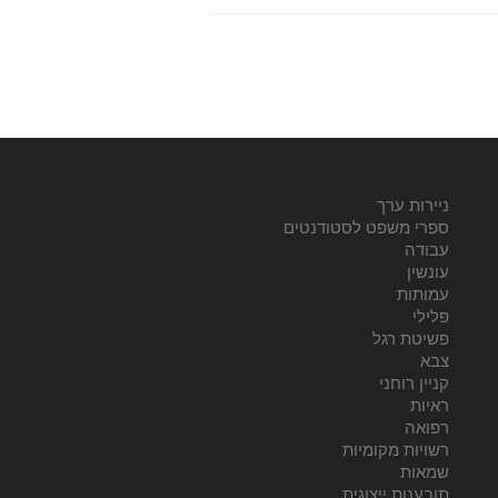
ניירות ערך
ספרי משפט לסטודנטים
עבודה
עונשין
עמותות
פלילי
פשיטת רגל
צבא
קניין רוחני
ראיות
רפואה
רשויות מקומיות
שמאות
תובענות ייצוגית