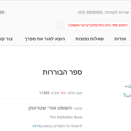
שירות לקוחות: 6835060 (03)
00
-
אודות
שאלות נפוצות
הוצא לאור את ספרך
צור קש
ספר הבוררות
מצב מלאי:
אזל
מק"ט:
11305
השופט אורי שטרוזמן
מחבר:
The Arbitration Book
לרשימת כל הספרים בנושא
בוררות
.