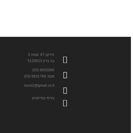
הירקון 67, קומה 3
בני ברק 5120613
6835060 (03)
פקס: 6831769 (03)
bursi2@gmail.co.il
בורסי בפייסבוק