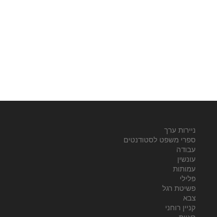
ניירות ערך
ספרי משפט לסטודנטים
עבודה
עונשין
עמותות
פלילי
פשיטת רגל
צבא
קניין רוחני
ראיות