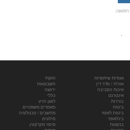
.
אגודות שיתופיות
חוקתי
אזרחי / סדר דין
חשבונאות
איכות הסביבה
ירושה
אינטרנט
כללי
בוררות
לשון הרע
ביטוח
מאמרים משפטיים
ביטוח לאומי
מחשבים / טכנולוגיה
בינלאומי
מילונים
בנקאות
מיסוי מקרקעין
בריאות
מיסים