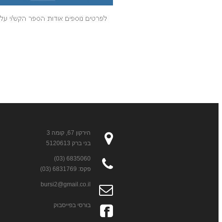
הירקון 67, קומה 3
בני ברק 5120613
6835060 (03)
פקס: 6831769 (03)
bursi2@gmail.co.il
בורסי בפייסבוק