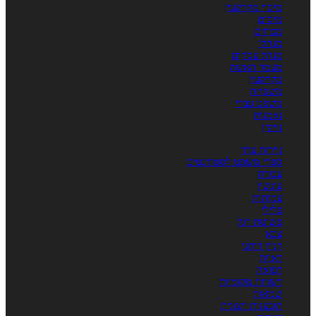
מיסוי מקרקעין
מיסים
מכרזים
מנהלי
מנהל עסקים
מעמד האשה
מקרקעין
משפחה
משפט עברי
נאמנות
נזיקין
ניירות ערך
ספרי משפט לסטודנטים
עבודה
עונשין
עמותות
פלילי
פשיטת רגל
צבא
קניין רוחני
ראיות
רפואה
רשויות מקומיות
שמאות
תובענות ייצוגית