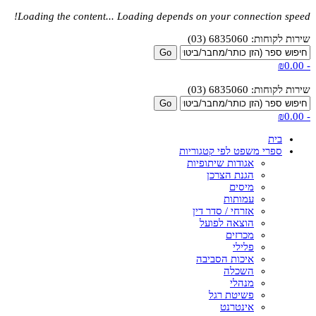
Loading the content...
Loading depends on your connection speed!
שירות לקוחות: 6835060 (03)
₪0.00
-
שירות לקוחות: 6835060 (03)
₪0.00
-
בית
ספרי משפט לפי קטגוריות
אגודות שיתופיות
הגנת הצרכן
מיסים
עמותות
אזרחי / סדר דין
הוצאה לפועל
מכרזים
פלילי
איכות הסביבה
השכלה
מנהלי
פשיטת רגל
אינטרנט