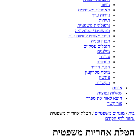
גישור
מאמרים משפטיים
ניירות ערך
תיירות
גרפולוגיה משפטית
מחשבים / טכנולוגיה
ספרי משפט לסטודנטים
תכנון ובניה
הגבלים עסקיים
מילונים
עבודה
תעבורה
הגנת הדייר
מיסוי מקרקעין
עונשין
תקשורת
אודות
שאלות נפוצות
הוצא לאור את ספרך
צור קשר
בית
/
מונחים משפטיים
/
הטלת אחריות משפטית
‹
חזור לדף הקודם
הטלת אחריות משפטית