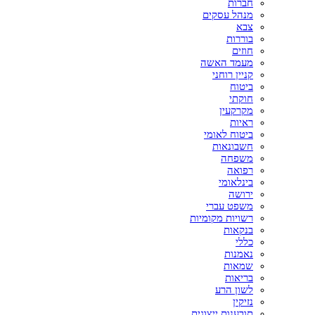
חברות
מנהל עסקים
צבא
בוררות
חוזים
מעמד האשה
קניין רוחני
ביטוח
חוקתי
מקרקעין
ראיות
ביטוח לאומי
חשבונאות
משפחה
רפואה
בינלאומי
ירושה
משפט עברי
רשויות מקומיות
בנקאות
כללי
נאמנות
שמאות
בריאות
לשון הרע
נזיקין
תובענות ייצוגית