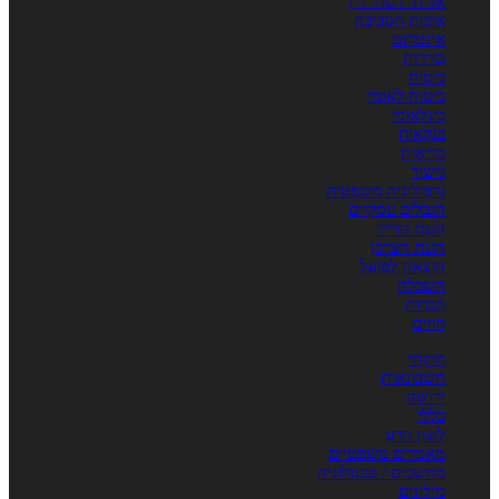
אזרחי / סדר דין
איכות הסביבה
אינטרנט
בוררות
ביטוח
ביטוח לאומי
בינלאומי
בנקאות
בריאות
גישור
גרפולוגיה משפטית
הגבלים עסקיים
הגנת הדייר
הגנת הצרכן
הוצאה לפועל
השכלה
חברות
חוזים
חוקתי
חשבונאות
ירושה
כללי
לשון הרע
מאמרים משפטיים
מחשבים / טכנולוגיה
מילונים