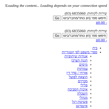
Loading the content...
Loading depends on your connection speed!
שירות לקוחות: 6835060 (03)
₪0.00
-
שירות לקוחות: 6835060 (03)
₪0.00
-
בית
ספרי משפט לפי קטגוריות
אגודות שיתופיות
הגנת הצרכן
מיסים
עמותות
אזרחי / סדר דין
הוצאה לפועל
מכרזים
פלילי
איכות הסביבה
השכלה
מנהלי
פשיטת רגל
אינטרנט