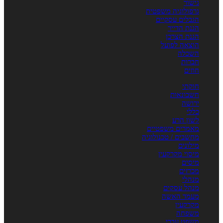
גישור
גרפולוגיה משפטית
הגבלים עסקיים
הגנת הדייר
הגנת הצרכן
הוצאה לפועל
השכלה
חברות
חוזים
חוקתי
חשבונאות
ירושה
כללי
לשון הרע
מאמרים משפטיים
מחשבים / טכנולוגיה
מילונים
מיסוי מקרקעין
מיסים
מכרזים
מנהלי
מנהל עסקים
מעמד האשה
מקרקעין
משפחה
משפט עברי