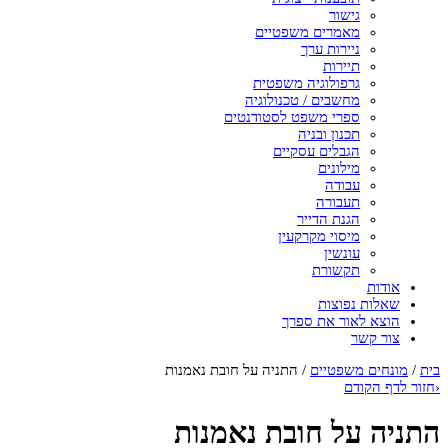
גישור
מאמרים משפטיים
ניירות ערך
תיירות
גרפולוגיה משפטית
מחשבים / טכנולוגיה
ספרי משפט לסטודנטים
תכנון ובניה
הגבלים עסקיים
מילונים
עבודה
תעבורה
הגנת הדייר
מיסוי מקרקעין
עונשין
תקשורת
אודות
שאלות נפוצות
הוצא לאור את ספרך
צור קשר
בית
/
מונחים משפטיים
/
התניה על חובת נאמנות
‹
חזור לדף הקודם
התניה על חובת נאמנות