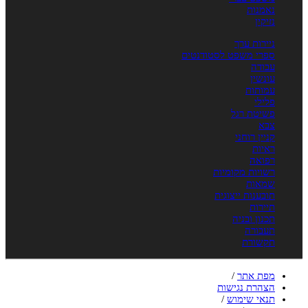
נאמנות
נזיקין
ניירות ערך
ספרי משפט לסטודנטים
עבודה
עונשין
עמותות
פלילי
פשיטת רגל
צבא
קניין רוחני
ראיות
רפואה
רשויות מקומיות
שמאות
תובענות ייצוגית
תיירות
תכנון ובניה
תעבורה
תקשורת
מפת אתר
/
הצהרת נגישות
תנאי שימוש
/