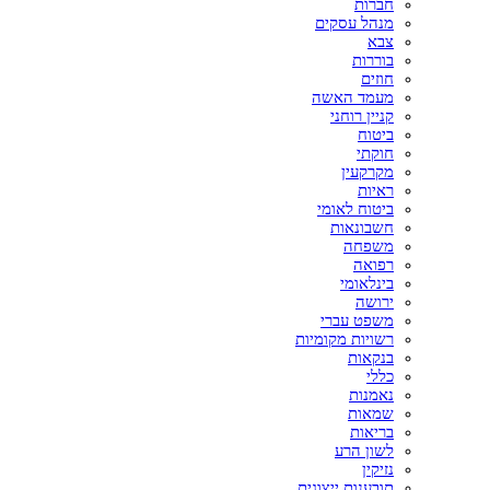
חברות
מנהל עסקים
צבא
בוררות
חוזים
מעמד האשה
קניין רוחני
ביטוח
חוקתי
מקרקעין
ראיות
ביטוח לאומי
חשבונאות
משפחה
רפואה
בינלאומי
ירושה
משפט עברי
רשויות מקומיות
בנקאות
כללי
נאמנות
שמאות
בריאות
לשון הרע
נזיקין
תובענות ייצוגית