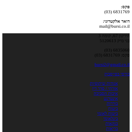
פקס:
6831769 (03)
דואר אלקטרוני:
mail@bursi.co.il
הירקון 67, קומה 3
בני ברק 5120613
6835060 (03)
פקס: 6831769 (03)
bursi2@gmail.co.il
בורסי בפייסבוק
אגודות שיתופיות
אזרחי / סדר דין
איכות הסביבה
אינטרנט
בוררות
ביטוח
ביטוח לאומי
בינלאומי
בנקאות
בריאות