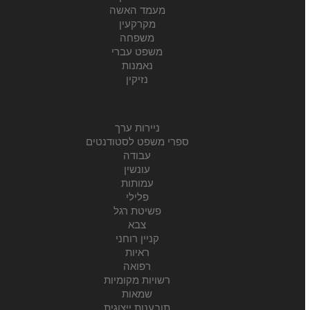
מעמד האשה
מקרקעין
משפחה
משפט עברי
נאמנות
נזיקין
ניירות ערך
ספרי משפט לסטודנטים
עבודה
עונשין
עמותות
פלילי
פשיטת רגל
צבא
קניין רוחני
ראיות
רפואה
רשויות מקומיות
שמאות
תובענות ייצוגית