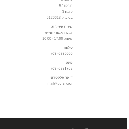
הירקון 67
קומה 3
בני ברק 5120613
שעות פעילות:
ימים: ראשון - חמישי
שעות: 17:00 - 10:00
טלפון:
6835060 (03)
פקס:
6831769 (03)
דואר אלקטרוני:
mail@bursi.co.il