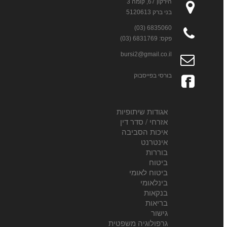
הירקון 67, קומה 3
בני ברק 5120613
6835060 (03)
פקס: 6831769 (03)
bursi2@gmail.co.il
בורסי בפייסבוק
אגודות שיתופיות
אזרחי / סדר דין
איכות הסביבה
אינטרנט
בוררות
ביטוח
ביטוח לאומי
בינלאומי
בנקאות
בריאות
גישור
גרפולוגיה משפטית