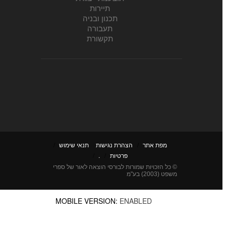
תיירות
תכנון ובניה
תעבורה
תקשורת
מפת אתר
/
הצהרת נגישות
תנאי שימוש
/
פרטיות
/
.
/
© כל הזכויות שמורות לבורסי הוצאה לאור של ספרי
משפט (2003) בע"מ
MOBILE VERSION:
ENABLED