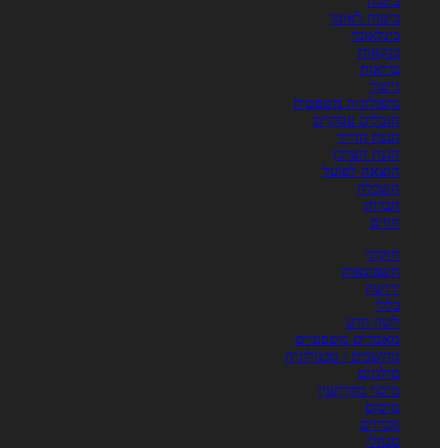
ביטוח
ביטוח לאומי
בינלאומי
בנקאות
בריאות
גישור
גרפולוגיה משפטית
הגבלים עסקיים
הגנת הדייר
הגנת הצרכן
הוצאה לפועל
השכלה
חברות
חוזים
חוקתי
חשבונאות
ירושה
כללי
לשון הרע
מאמרים משפטיים
מחשבים / טכנולוגיה
מילונים
מיסוי מקרקעין
מיסים
מכרזים
מנהלי