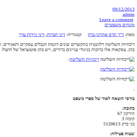
09/12/2013
admin
Leave a comment
מונחים משפטיים
מאת:
ד"ר הדס אהרוני-ברק
קטגוריה:
דיני חברות
,
דיני ניירות ערך
ריכוזיות השליטה רלוונטית בהקשרים שונים דוגמת הגבלים עסקיים ותאגידים.
בהן. עסקאות אלו כרוכות בניגודי עניינים ברורים, ויש בהן פוטנציאל של תיעול.
ריכוזיות השליטה
:
.
בורסי הוצאה לאור של ספרי משפט
כתובת:
הירקון 67
קומה 3
בני ברק 5120613
שעות פעילות: