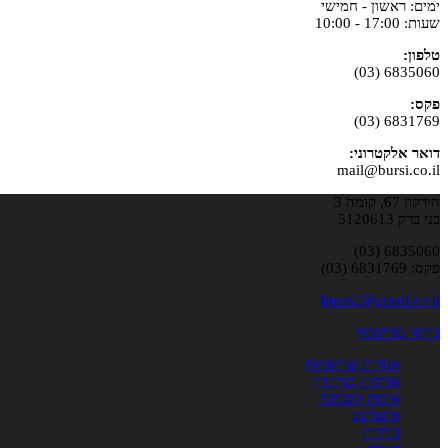
ימים: ראשון - חמישי
שעות: 17:00 - 10:00
טלפון:
6835060 (03)
פקס:
6831769 (03)
דואר אלקטרוני:
mail@bursi.co.il
הירקון 67, קומה 3
בני ברק 5120613
6835060 (03)
פקס: 6831769 (03)
bursi2@gmail.co.il
בורסי בפייסבוק
אגודות שיתופיות
אזרחי / סדר דין
איכות הסביבה
אינטרנט
בוררות