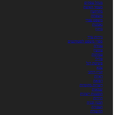
מנהל עסקים
מעמד האשה
מקרקעין
משפחה
משפט עברי
נאמנות
נזיקין
ניירות ערך
ספרי משפט לסטודנטים
עבודה
עונשין
עמותות
פלילי
פשיטת רגל
צבא
קניין רוחני
ראיות
רפואה
רשויות מקומיות
שמאות
תובענות ייצוגית
תיירות
תכנון ובניה
תעבורה
תקשורת