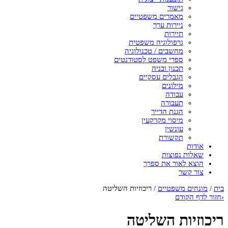
גישור
מאמרים משפטיים
ניירות ערך
תיירות
גרפולוגיה משפטית
מחשבים / טכנולוגיה
ספרי משפט לסטודנטים
תכנון ובניה
הגבלים עסקיים
מילונים
עבודה
תעבורה
הגנת הדייר
מיסוי מקרקעין
עונשין
תקשורת
אודות
שאלות נפוצות
הוצא לאור את ספרך
צור קשר
בית
/
מונחים משפטיים
/
ריכוזיות השליטה
‹
חזור לדף הקודם
ריכוזיות השליטה