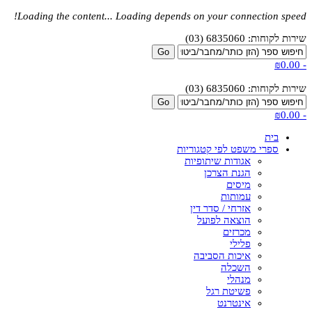
Loading the content...
Loading depends on your connection speed!
שירות לקוחות: 6835060 (03)
₪0.00
-
שירות לקוחות: 6835060 (03)
₪0.00
-
בית
ספרי משפט לפי קטגוריות
אגודות שיתופיות
הגנת הצרכן
מיסים
עמותות
אזרחי / סדר דין
הוצאה לפועל
מכרזים
פלילי
איכות הסביבה
השכלה
מנהלי
פשיטת רגל
אינטרנט