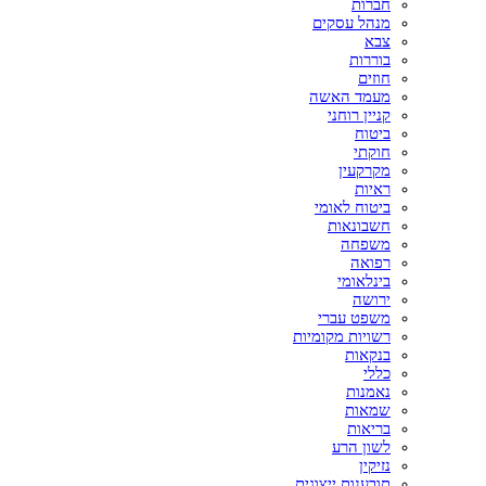
חברות
מנהל עסקים
צבא
בוררות
חוזים
מעמד האשה
קניין רוחני
ביטוח
חוקתי
מקרקעין
ראיות
ביטוח לאומי
חשבונאות
משפחה
רפואה
בינלאומי
ירושה
משפט עברי
רשויות מקומיות
בנקאות
כללי
נאמנות
שמאות
בריאות
לשון הרע
נזיקין
תובענות ייצוגית