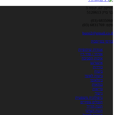
הירקון 67, קומה 3
בני ברק 5120613
6835060 (03)
פקס: 6831769 (03)
bursi2@gmail.co.il
בורסי בפייסבוק
אגודות שיתופיות
אזרחי / סדר דין
איכות הסביבה
אינטרנט
בוררות
ביטוח
ביטוח לאומי
בינלאומי
בנקאות
בריאות
גישור
גרפולוגיה משפטית
הגבלים עסקיים
הגנת הדייר
הגנת הצרכן