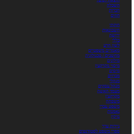
הוצאה לפועל
השכלה
חברות
חוזים
חוקתי
חשבונאות
ירושה
כללי
לשון הרע
מאמרים משפטיים
מחשבים / טכנולוגיה
מילונים
מיסוי מקרקעין
מיסים
מכרזים
מנהלי
מנהל עסקים
מעמד האשה
מקרקעין
משפחה
משפט עברי
נאמנות
נזיקין
ניירות ערך
ספרי משפט לסטודנטים