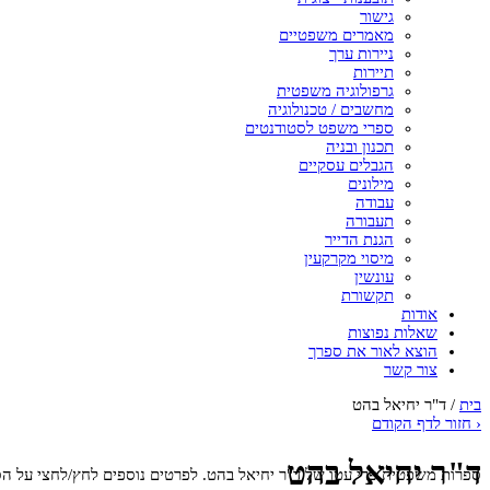
גישור
מאמרים משפטיים
ניירות ערך
תיירות
גרפולוגיה משפטית
מחשבים / טכנולוגיה
ספרי משפט לסטודנטים
תכנון ובניה
הגבלים עסקיים
מילונים
עבודה
תעבורה
הגנת הדייר
מיסוי מקרקעין
עונשין
תקשורת
אודות
שאלות נפוצות
הוצא לאור את ספרך
צור קשר
בית
/
ד"ר יחיאל בהט
‹
חזור לדף הקודם
ד"ר יחיאל בהט
ספרות משפטית פרי עטו של ד"ר יחיאל בהט. לפרטים נוספים לחץ/לחצי על הס