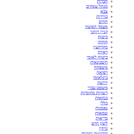
חברות
מנהל עסקים
צבא
בוררות
חוזים
מעמד האשה
קניין רוחני
ביטוח
חוקתי
מקרקעין
ראיות
ביטוח לאומי
חשבונאות
משפחה
רפואה
בינלאומי
ירושה
משפט עברי
רשויות מקומיות
בנקאות
כללי
נאמנות
שמאות
בריאות
לשון הרע
נזיקין
תובענות ייצוגית