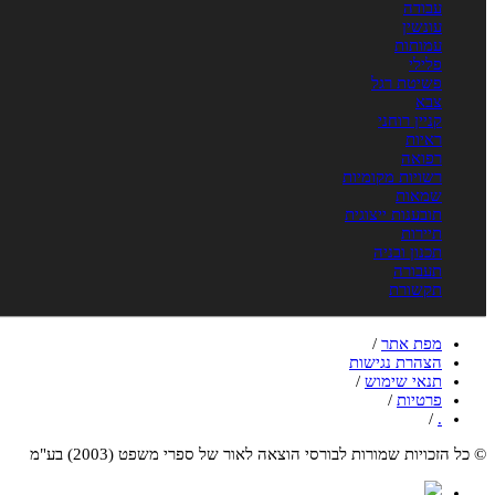
עבודה
עונשין
עמותות
פלילי
פשיטת רגל
צבא
קניין רוחני
ראיות
רפואה
רשויות מקומיות
שמאות
תובענות ייצוגית
תיירות
תכנון ובניה
תעבורה
תקשורת
מפת אתר
/
הצהרת נגישות
תנאי שימוש
/
פרטיות
/
/
.
© כל הזכויות שמורות לבורסי הוצאה לאור של ספרי משפט (2003) בע"מ