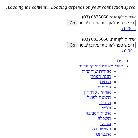
Loading the content...
Loading depends on your connection speed!
שירות לקוחות: 6835060 (03)
₪0.00
-
שירות לקוחות: 6835060 (03)
₪0.00
-
בית
ספרי משפט לפי קטגוריות
אגודות שיתופיות
הגנת הצרכן
מיסים
עמותות
אזרחי / סדר דין
הוצאה לפועל
מכרזים
פלילי
איכות הסביבה
השכלה
מנהלי
פשיטת רגל
אינטרנט