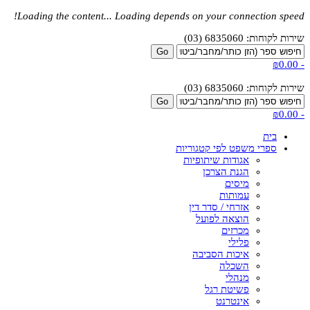
Loading the content...
Loading depends on your connection speed!
שירות לקוחות: 6835060 (03)
₪0.00
-
שירות לקוחות: 6835060 (03)
₪0.00
-
בית
ספרי משפט לפי קטגוריות
אגודות שיתופיות
הגנת הצרכן
מיסים
עמותות
אזרחי / סדר דין
הוצאה לפועל
מכרזים
פלילי
איכות הסביבה
השכלה
מנהלי
פשיטת רגל
אינטרנט