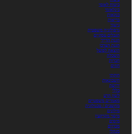
ביטוח לאומי
בינלאומי
בנקאות
בריאות
גישור
גרפולוגיה משפטית
הגבלים עסקיים
הגנת הדייר
הגנת הצרכן
הוצאה לפועל
השכלה
חברות
חוזים
חוקתי
חשבונאות
ירושה
כללי
לשון הרע
מאמרים משפטיים
מחשבים / טכנולוגיה
מילונים
מיסוי מקרקעין
מיסים
מכרזים
מנהלי