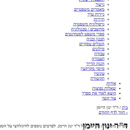
גישור
מאמרים משפטיים
ניירות ערך
תיירות
גרפולוגיה משפטית
מחשבים / טכנולוגיה
ספרי משפט לסטודנטים
תכנון ובניה
הגבלים עסקיים
מילונים
עבודה
תעבורה
הגנת הדייר
מיסוי מקרקעין
עונשין
תקשורת
אודות
שאלות נפוצות
הוצא לאור את ספרך
צור קשר
בית
/
ד"ר ינון היימן
‹
חזור לדף הקודם
ד"ר ינון היימן
ספרות משפטית פרי עטו של ד"ר ינון היימן. לפרטים נוספים לחץ/לחצי על הספ