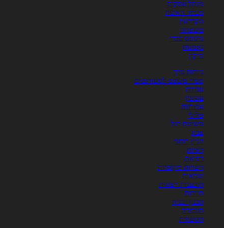
מנהל עסקים
מעמד האשה
מקרקעין
משפחה
משפט עברי
נאמנות
נזיקין
ניירות ערך
ספרי משפט לסטודנטים
עבודה
עונשין
עמותות
פלילי
פשיטת רגל
צבא
קניין רוחני
ראיות
רפואה
רשויות מקומיות
שמאות
תובענות ייצוגית
תיירות
תכנון ובניה
תעבורה
תקשורת