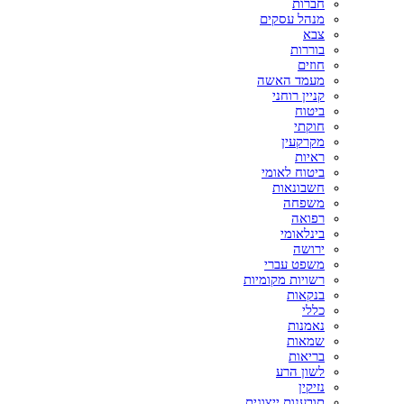
חברות
מנהל עסקים
צבא
בוררות
חוזים
מעמד האשה
קניין רוחני
ביטוח
חוקתי
מקרקעין
ראיות
ביטוח לאומי
חשבונאות
משפחה
רפואה
בינלאומי
ירושה
משפט עברי
רשויות מקומיות
בנקאות
כללי
נאמנות
שמאות
בריאות
לשון הרע
נזיקין
תובענות ייצוגית