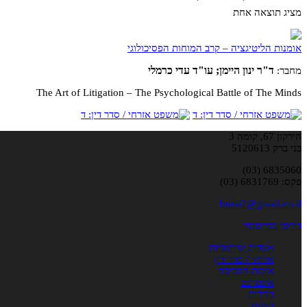
מציג תוצאה אחת
אומנות הליטיגציה – קרב המוחות הפסיכולוגי
ד"ר ינון היימן; עו"ד עדי כרמלי
מחבר:
The Art of Litigation – The Psychological Battle of The Minds
הירקון 67, קומה 3
בני ברק 5120613
6835060 (03)
פקס: 6831769 (03)
bursi2@gmail.co.il
בורסי בפייסבוק
אגודות שיתופיות
אזרחי / סדר דין
איכות הסביבה
אינטרנט
בוררות
ביטוח