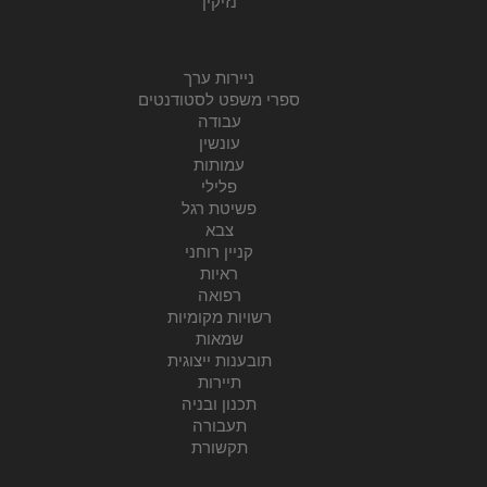
נזיקין
ניירות ערך
ספרי משפט לסטודנטים
עבודה
עונשין
עמותות
פלילי
פשיטת רגל
צבא
קניין רוחני
ראיות
רפואה
רשויות מקומיות
שמאות
תובענות ייצוגית
תיירות
תכנון ובניה
תעבורה
תקשורת