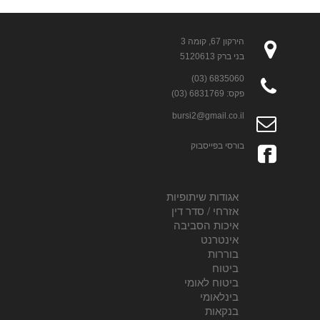
הירקון 67, קומה 3
בני ברק 5120613
6835060 (03)
פקס: 6831769 (03)
bursi2@gmail.co.il
בורסי בפייסבוק
אגודות שיתופיות
אזרחי / סדר דין
איכות הסביבה
אינטרנט
בוררות
ביטוח
ביטוח לאומי
בינלאומי
בנקאות