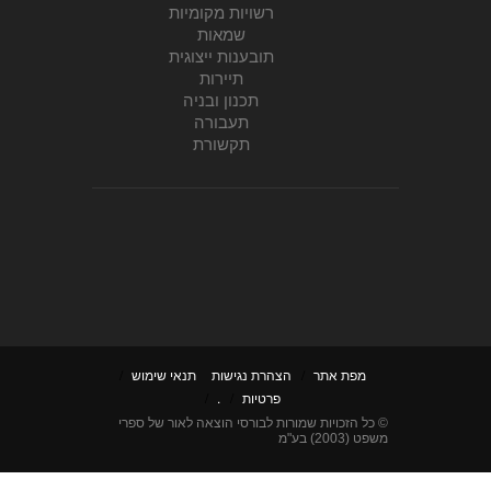
רשויות מקומיות
שמאות
תובענות ייצוגית
תיירות
תכנון ובניה
תעבורה
תקשורת
מפת אתר
/
הצהרת נגישות
תנאי שימוש
/
פרטיות
/
.
/
© כל הזכויות שמורות לבורסי הוצאה לאור של ספרי
משפט (2003) בע"מ