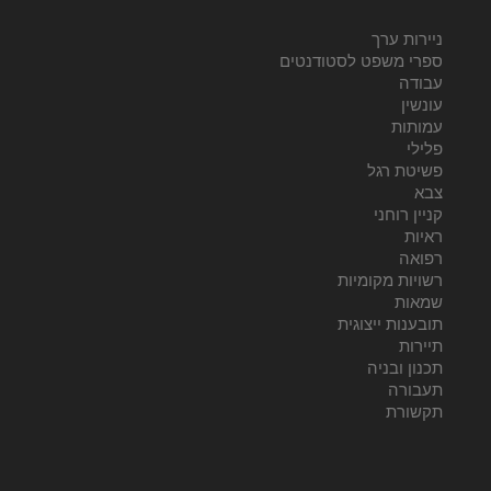
ניירות ערך
ספרי משפט לסטודנטים
עבודה
עונשין
עמותות
פלילי
פשיטת רגל
צבא
קניין רוחני
ראיות
רפואה
רשויות מקומיות
שמאות
תובענות ייצוגית
תיירות
תכנון ובניה
תעבורה
תקשורת