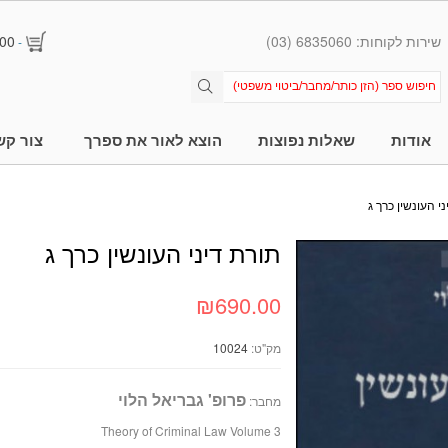
שירות לקוחות: 6835060 (03)
00
-
אודות
שאלות נפוצות
הוצא לאור את ספרך
צור קש
י העונשין כרך ג
תורת דיני העונשין כרך ג
₪690.00
מק"ט:
10024
פרופ' גבריאל הלוי
מחבר:
Theory of Criminal Law Volume 3