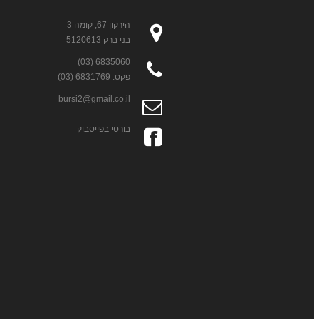
הירקון 67, קומה 3
בני ברק 5120613
6835060 (03)
פקס: 6831769 (03)
bursi2@gmail.co.il
בורסי בפייסבוק