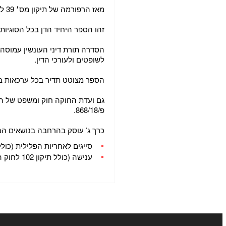
מאז הרפורמה של תיקון מס׳ 39 לחוק העונשין, לא נכתב בישראל כל ספר אקדמי בדיני העונשין.
זהו הספר היחיד הדן בכל הסוגיות
הסדרה תורת דיני העונשין עמוסה
לשופטים ולעורכי הדין.
הספר מצוטט תדיר בכל ערכאות 
גם ועדת החוקה חוק ומשפט של 
פ/868/18.
כרך ג’ עוסק בהרחבה בנושאים הב
סייגים לאחריות הפלילית (כולל 
ענישה (כולל תיקון 102 לחוק העונשין)