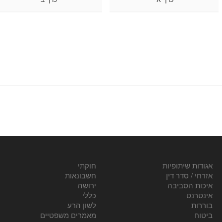
אגודות שיתופיות
חוקתי
אזרחי / סדר דין
חשבונאות
איכות הסביבה
ירושה
אינטרנט
כללי
בוררות
לשון הרע
ביטוח
מאמרים משפטיים