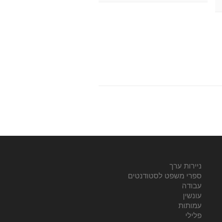
ניירות ערך
ספרי משפט לסטודנטים
עבודה
עונשין
עמותות
פלילי