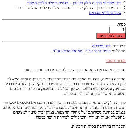
6.
דיני מכרזים כרך ה חלק ראשון – פגמים בשלב הליכי המכרז
7. דיני מכרזים כרך ה חלק שני – פגמים בשלב קבלת ההחלטה במכרז
8.
סעדים בדיני מכרזים
כמות:
הוסף לסל קניות
קטגוריה:
דיני מכרזים
.
מחבר/ת:
רונית גרבר עו"ד
,
שמואל הרציג עו"ד
.
אודות הספר
סדרת דיני מכרזים היא הסדרה המובילה והנמכרת ביותר בתחום.
הסדרה עוסקת, בסוגיות המרכזיות בדיני המכרזים, תוך דיון מעמיק המשלב
עיון ומעשה. הסדרה מאוזכרת במרבית ההחלטות ופסקי הדין העוסקים בדיני
מכרזים, ונמצאת בשימושם השוטף של בתי המשפט, עורכי הדין והגופים
השונים הקשורים לתחום דיני המכרזים.
כרך ה חלק שני עוסק בפגמים בעבודתה של וועדת המכרזים בשלבים שלאחר
הגשת ההצעות ובזמן מתן ההחלטות במכרז, לרבות ניגוד עניינים ומשוא פנים,
פגמים בבחינת סבירותם של מחירי ההצעות, במתן זכות טיעון למציעים
ובהפעלת אמות המידה והשיקולים לבחירת הזוכה במכרז.
הספר דן בהרחבה בסוגיות הבאות: