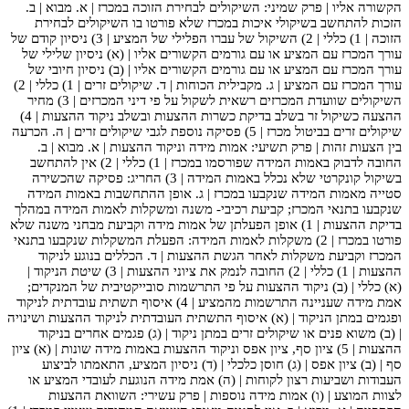
הקשורה אליו | פרק שמיני: השיקולים לבחירת הזוכה במכרז | א. מבוא | ב.
הזכות להתחשב בשיקולי איכות במכרז שלא פורטו בו השיקולים לבחירת
הזוכה | 1) כללי | 2) השיקול של עברו הפלילי של המציע | 3) ניסיון קודם של
עורך המכרז עם המציע או עם גורמים הקשורים אליו | (א) ניסיון שלילי של
עורך המכרז עם המציע או עם גורמים הקשורים אליו | (ב) ניסיון חיובי של
עורך המכרז עם המציע | ג. מקבילית הכוחות | ד. שיקולים זרים | 1) כללי | 2)
השיקולים שוועדת המכרזים רשאית לשקול על פי דיני המכרזים | 3) מחיר
ההצעה כשיקול זר בשלב בדיקת כשרות ההצעות ובשלב ניקוד ההצעות | 4)
שיקולים זרים בביטול מכרז | 5) פסיקה נוספת לגבי שיקולים זרים | ה. הכרעה
בין הצעות זהות | פרק תשיעי: אמות מידה וניקוד ההצעות | א. מבוא | ב.
החובה לדבוק באמות המידה שפורסמו במכרז | 1) כללי | 2) אין להתחשב
בשיקול קונקרטי שלא נכלל באמות המידה | 3) החריג: פסיקה שהכשירה
סטייה מאמות המידה שנקבעו במכרז | ג. אופן ההתחשבות באמות המידה
שנקבעו בתנאי המכרז; קביעת רכיבי- משנה ומשקלות לאמות המידה במהלך
בדיקת ההצעות | 1) אופן הפעלתן של אמות מידה וקביעת מבחני משנה שלא
פורטו במכרז | 2) משקלות לאמות המידה: הפעלת המשקלות שנקבעו בתנאי
המכרז וקביעת משקלות לאחר הגשת ההצעות | ד. הכללים בנוגע לניקוד
ההצעות | 1) כללי | 2) החובה לנמק את ציוני ההצעות | 3) שיטת הניקוד |
(א) כללי | (ב) ניקוד ההצעות על פי התרשמות סובייקטיבית של המנקדים;
אמת מידה שעניינה התרשמות מהמציע | 4) איסוף תשתית עובדתית לניקוד
ופגמים במתן הניקוד | (א) איסוף התשתית העובדתית לניקוד ההצעות ושינויה
| (ב) משוא פנים או שיקולים זרים במתן ניקוד | (ג) פגמים אחרים בניקוד
ההצעות | 5) ציון סף, ציון אפס וניקוד ההצעות באמות מידה שונות | (א) ציון
סף | (ב) ציון אפס | (ג) חוסן כלכלי | (ד) ניסיון המציע, התאמתו לביצוע
העבודות ושביעות רצון לקוחות | (ה) אמת מידה הנוגעת לעובדי המציע או
לצוות המוצע | (ו) אמות מידה נוספות | פרק עשירי: השוואת ההצעות