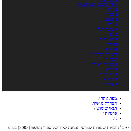
ספרי משפט לסטודנטים
עבודה
עונשין
עמותות
פלילי
פשיטת רגל
צבא
קניין רוחני
ראיות
רפואה
רשויות מקומיות
שמאות
תובענות ייצוגית
תיירות
תכנון ובניה
תעבורה
תקשורת
מפת אתר
/
הצהרת נגישות
תנאי שימוש
/
פרטיות
/
/
.
© כל הזכויות שמורות לבורסי הוצאה לאור של ספרי משפט (2003) בע"מ