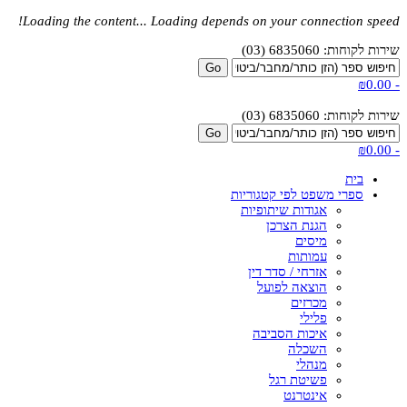
Loading the content...
Loading depends on your connection speed!
שירות לקוחות: 6835060 (03)
₪0.00
-
שירות לקוחות: 6835060 (03)
₪0.00
-
בית
ספרי משפט לפי קטגוריות
אגודות שיתופיות
הגנת הצרכן
מיסים
עמותות
אזרחי / סדר דין
הוצאה לפועל
מכרזים
פלילי
איכות הסביבה
השכלה
מנהלי
פשיטת רגל
אינטרנט