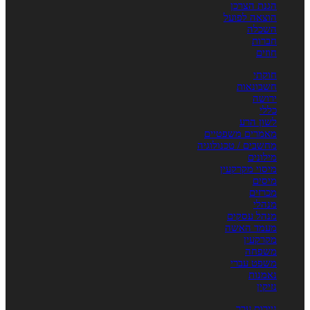
הגנת הצרכן
הוצאה לפועל
השכלה
חברות
חוזים
חוקתי
חשבונאות
ירושה
כללי
לשון הרע
מאמרים משפטיים
מחשבים / טכנולוגיה
מילונים
מיסוי מקרקעין
מיסים
מכרזים
מנהלי
מנהל עסקים
מעמד האשה
מקרקעין
משפחה
משפט עברי
נאמנות
נזיקין
ניירות ערך