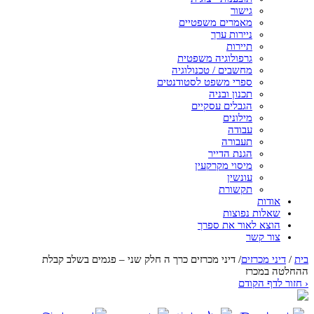
גישור
מאמרים משפטיים
ניירות ערך
תיירות
גרפולוגיה משפטית
מחשבים / טכנולוגיה
ספרי משפט לסטודנטים
תכנון ובניה
הגבלים עסקיים
מילונים
עבודה
תעבורה
הגנת הדייר
מיסוי מקרקעין
עונשין
תקשורת
אודות
שאלות נפוצות
הוצא לאור את ספרך
צור קשר
בית
/
דיני מכרזים
/
דיני מכרזים כרך ה חלק שני – פגמים בשלב קבלת
ההחלטה במכרז
‹
חזור לדף הקודם