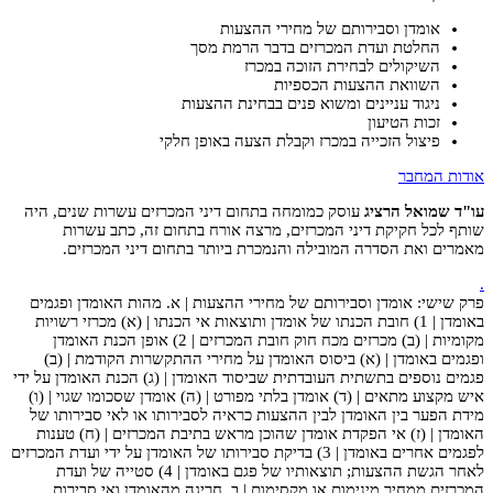
אומדן וסבירותם של מחירי ההצעות
החלטת ועדת המכרזים בדבר הרמת מסך
השיקולים לבחירת הזוכה במכרז
השוואת ההצעות הכספיות
ניגוד עניינים ומשוא פנים בבחינת ההצעות
זכות הטיעון
פיצול הזכייה במכרז וקבלת הצעה באופן חלקי
אודות המחבר
עו"ד שמואל הרציג
עוסק כמומחה בתחום דיני המכרזים עשרות שנים, היה
שותף לכל חקיקת דיני המכרזים, מרצה אורח בתחום זה, כתב עשרות
מאמרים ואת הסדרה המובילה והנמכרת ביותר בתחום דיני המכרזים.
.
פרק שישי: אומדן וסבירותם של מחירי ההצעות | א. מהות האומדן ופגמים
באומדן | 1) חובת הכנתו של אומדן ותוצאות אי הכנתו | (א) מכרזי רשויות
מקומיות | (ב) מכרזים מכח חוק חובת המכרזים | 2) אופן הכנת האומדן
ופגמים באומדן | (א) ביסוס האומדן על מחירי ההתקשרות הקודמת | (ב)
פגמים נוספים בתשתית העובדתית שביסוד האומדן | (ג) הכנת האומדן על ידי
איש מקצוע מתאים | (ד) אומדן בלתי מפורט | (ה) אומדן שסכומו שגוי | (ו)
מידת הפער בין האומדן לבין ההצעות כראיה לסבירותו או לאי סבירותו של
האומדן | (ז) אי הפקדת אומדן שהוכן מראש בתיבת המכרזים | (ח) טענות
לפגמים אחרים באומדן | 3) בדיקת סבירותו של האומדן על ידי ועדת המכרזים
לאחר הגשת ההצעות; תוצאותיו של פגם באומדן | 4) סטייה של ועדת
המכרזים ממחיר מינימום או מקסימום | ב. חריגה מהאומדן ואי סבירות