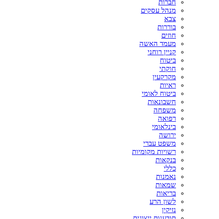
חברות
מנהל עסקים
צבא
בוררות
חוזים
מעמד האשה
קניין רוחני
ביטוח
חוקתי
מקרקעין
ראיות
ביטוח לאומי
חשבונאות
משפחה
רפואה
בינלאומי
ירושה
משפט עברי
רשויות מקומיות
בנקאות
כללי
נאמנות
שמאות
בריאות
לשון הרע
נזיקין
תובענות ייצוגית