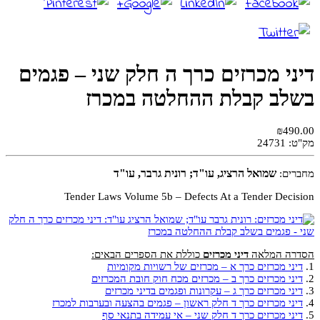
דיני מכרזים כרך ה חלק שני – פגמים
בשלב קבלת ההחלטה במכרז
₪490.00
מק"ט:
24731
שמואל הרציג, עו"ד; רונית גרבר, עו"ד
מחברים:
Tender Laws Volume 5b – Defects At a Tender Decision
הסדרה המלאה
דיני מכרזים
כוללת את הספרים הבאים:
1.
דיני מכרזים כרך א – מכרזים של רשויות מקומיות
2.
דיני מכרזים כרך ב – מכרזים מכח חוק חובת המכרזים
3.
דיני מכרזים כרך ג – עקרונות ופגמים בדיני מכרזים
4.
דיני מכרזים כרך ד חלק ראשון – פגמים בהצעה ובערבות למכרז
5.
דיני מכרזים כרך ד חלק שני – אי עמידה בתנאי סף