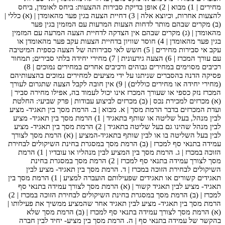
מחירים | 1) מבוא | 2) אופן בדיקת סבירות ההצעות: ביחס לאומדן, ביחס
להצעות אחרות, וכיוצא אלה | 3) דחיית הצעה בגין פער מהאומדן | (א) כללי |
(ב) מקרים שבהם מותר לדחות הצעות המרעות עם המזמין בגין פער
מהאומדן | (ג) מקרים שבהם אין הצדקה לדחיית הצעה המרעה עם המזמין
בגין פער מהאומדן | 4) חוסר שוויון בדחיית הצעות עקב פער מהאומדן או
עקב אי סבירות מחירים | 5) חשש לאי סבירותה של הצעה כספית המיטיבה
עם עורך המכרז | 6) הצעה גירעונית | 7) מחירי יחידה בלתי סבירים; תמחור
רכיבים מסוימים במחירים גבוהים ורכיבים אחרים במחירים נמוכים | 8)
פסיקה הדנה בהסברים שניתנו על ידי מציעים למחירים נמוכים בהצעותיהם
(מחירי יחידה או מחירים כוללים) | 9) אין חובה לקבל הצעה שתגרום לעורך
המכרז נזק כספי או שעורך המכרז אינו יכול לעמוד בה, אפילו מחירה סביר |
(א) מכרזים למכירת נכס | (ב) מכרזים לביצוע עבודות | פרק שביעי: החלטת
ועדת המכרזים בדבר הרמת מסך | א. מבוא | ב. הרמת מסך בין תאגיד- מציע
לבין מנהל, בעל שליטה או שותף בתאגיד | 1) הרמת מסך בין תאגיד- מציע
לבין מנהל שהינו גם בעל שליטה בתאגיד | 2) הרמת מסך בין תאגיד- מציע
לבין בעל השליטה בו או לבין שותף בתאגיד-המציע | (א) הרמת מסך לצורך
עמידה בתנאי סף למכרז | (ב) הרמת מסך במסגרת בחינת השיקולים לבחירת
הזוכה במכרז | ג. הרמת מסך בין המציע לבין מנהליו או עובדיו | 1) הרמת
מסך לצורך עמידה בתנאי סף למכרז | 2) הרמת מסך במסגרת בחינת
השיקולים לבחירת הזוכה במכרז | ד. הרמת מסך בין תאגיד- מציע לבין
תאגידים קשורים או תאגידים שפעילותם הועברה למציע | 1) הרמת מסך בין
תאגיד- מציע לבין תאגיד קשור | (א) הרמת מסך לצורך עמידה בתנאי סף
למכרז | (ב) הרמת מסך במסגרת בחינת השיקולים לבחירת הזוכה במכרז | 2)
הרמת מסך בין תאגיד- מציע לבין תאגיד אחר שהמציע ממשיך את פעילותו |
(א) הרמת מסך לצורך עמידה בתנאי סף למכרז | (ב) הרמת מסך שלא
בהקשר של עמידה בתנאי סף | ה. הרמת מסך בין מציע- יחיד לבין חברה