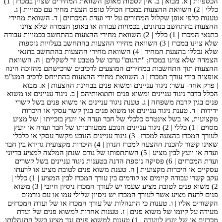
הכספיות | א. מבוא | ב. אין לסטות מאופן השוואת המחירים שצוין במכרז | 1)
כללי | 2) השוואת ההצעות במכרז הכולל טופס הצעת מחיר עם כמויות | ג.
טענות כלפי אופן שקלול המחירים על ידי ועדת המכרזים | ד. השוואת מחירי
ההצעות בהתחשב בנתונים, בכמויות עבודה או באופן הצמדה שלא צוינו
בתנאי המכרז | 1) כללי | 2) השוואת מחירי ההצעות בהתחשב בכמויות עבודה
שלא צוינו במכרז | 3) השוואת מחירי ההצעות בהתחשב בעלויות נוספות
שלא נכללו בהצעת המחיר | 4) השוואת מחירי ההצעות בהתחשב בתנאי
הצמדה שלא צוינו במכרז; "תרגום" ערכו של מטבע זר לשקלים | ה. השוואת
ההצעות תוך התחשבות במחירים המוצעים לרכיבים שרכישתם מהזוכה הינה
אופציה בידי עורך המכרז | ו. השוואת מחירי ההצעות בהתייחס לרכיב המע"מ
| פרק אחד- עשר: ניגוד עניינים ומשוא פנים בבחינת ההצעות | א. מבוא –
הכלל בדבר ניגוד עניינים ומשוא פנים ותוצאותיהם | ב. ניגוד עניינים או משוא
פנים בגין קרבת משפחה | ג. טענת ניגוד עניינים או משוא פנים בשל קשרי
ידידות | ד. טענת ניגוד עניינים או משוא פנים בגין קשר עסקי או היכרות
מקצועית, או בשל אינטרס כלכלי של חבר ועדה או יועץ בזכייתו | של מציע
מסוים | 1) כללי | 2) ניגוד עניינים הנובע ממעורבותו של חבר ועדה או יועץ
לעורך המכרז בהצעה למכרז | 3) ניגוד עניינים הנובע מקשר עסקי או כלכלי
שאינו קשור להכנת ההצעה למכרז הנדון | 4) היכרות מקצועית גרידא בין חבר
ועדה או יועץ לבין מציע | 5) השתתפותו של גורם שנתן המלצה למציע בדיוני
ועדת המכרזים | 6) פסיקה נוספת הדנה בטענות ניגוד עניינים בשל קשרים
עסקיים או היכרות מקצועית | ה. טענת משוא פנים לטובת מציע או לרעתו
עקב קשרי עבודה קיימים או קודמים בין עורך המכרז לבין המציע | 1) כללי |
2) משוא פנים לטובת מציע שעמו יש לעורך המכרז ניסיון חיובי | 3) משוא
פנים לרעת מציע אשר לעורך המכרז יש ניסיון שלילי עמו או עם גורמים
הקשורים אליו | ו. טענות כי התנהלות של עורך המכרז או של ועדת המכרזים
מעידה על קיומו של משוא פנים | ז. טענות אחרות למשוא פנים של ועדת
מכרזים או של יועץ לוועדה | 1) טענות למשוא פנים נגד מציע בשל התנהלותו