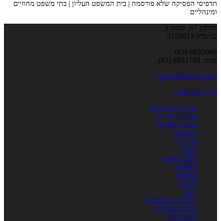
תדפיסי הפסיקה שלא פורסמה | בית המשפט העליון | בתי משפט מחוזיים
ומינהליים
הירקון 67, קומה 3
בני ברק 5120613
6835060 (03)
פקס: 6831769 (03)
bursi2@gmail.co.il
בורסי בפייסבוק
אגודות שיתופיות
אזרחי / סדר דין
איכות הסביבה
אינטרנט
בוררות
ביטוח
ביטוח לאומי
בינלאומי
בנקאות
בריאות
גישור
גרפולוגיה משפטית
הגבלים עסקיים
הגנת הדייר