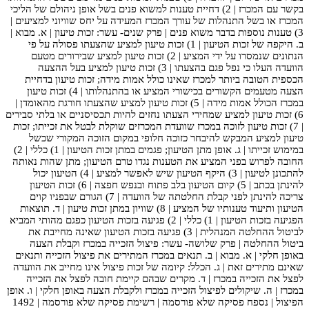
בקשר עם המכרז | 2) דחיית טענות למשוא פנים בשל אופן ניהולם של הליכי
המכרז או בשל התנהלות של עורך המכרז המעידה על יחס שוויוני למציעים |
3) טענות נוספות בדבר משוא פנים | פרק שנים- עשר: זכות טיעון | א. מבוא |
ב. היקפה של זכות הטיעון | 1) זכות טיעון למציע שהצעתו פסולה על פי
הנתונים שנמסרו על ידי המציע | 2) זכות טיעון למציע שבירורים מטעם
הוועדה העלו כי נפל פגם בהצעתו | 3) זכות טיעון למציע בעל ההצעה
הכספית הטובה ביותר למכרז שאינו כולל אמות מידה; זכות טיעון בדחיית
הצעה מטעמים הקשורים בכישורי המציע או בהתנהלותו | 4) זכות טיעון
במכרז הכולל אמות מידה | 5) זכות טיעון למציע שהצעתו חורגת מהאומדן |
6) זכות טיעון למציע שמחירי הצעתו נחזים להיות תכסיסניים או בלתי סבירים
| 7) זכות טיעון לזוכה במכרז שוועדת המכרזים שוקלת לבטל את זכייתו; זכות
טיעון למציע המבקש להיבחר כזוכה חלופי במקום הזוכה המקורי שכשל
במימוש זכייתו | ג. אופן מתן הטיעון; פגמים במתן זכות הטיעון | 1) כללי | 2)
החובה לפרוש בפני המציע את הטענות נגדו טרם הטיעון; מתן שהות נאותה
להתכונן לטיעון | 3) היקף הטיעון שיש לאפשר למציע | 4) הטיעון יכול
להינתן בכתב | 5) קיום הטיעון בלב פתוח ובנפש חפצה | 6) זכות הטיעון
צריכה להינתן לפני קבלת החלטתה של הוועדה | 7) הגורם שבפניו קוים
הטיעון ותיעוד טענותיו של המציע | 8) שוויון במתן זכות טיעון | ד. תוצאות
הפגיעה בזכות הטיעון | 1) כללי | 2) פגיעה בזכות הטיעון כפגם מהותי המביא
לביטול ההחלטה המנהלית | 3) פגיעה בזכות הטיעון שאינה מחייבת את
ביטול ההחלטה | פרק שלושה- עשר: פיצול הזכייה במכרז וקבלת הצעה
באופן חלקי | א. מבוא | ב. תנאים במכרז המתירים את פיצול הזכייה ותנאים
שאינם מתירים זאת | ג. הכלל: קיומה של זכות פיצול אינו מחייב את הוועדה
לפצל את הזכייה במכרז | ד. מקרים שבהם קיימת חובה לפצל את הזכייה
במכרז | ה. שיקולים לפיצול הזכייה במכרז ולקבלת הצעה באופן חלקי | ו. אופן
הפיצול | נספח פסיקה שלא פורסמה | רשימת פסיקה שלא פורסמה | 1492