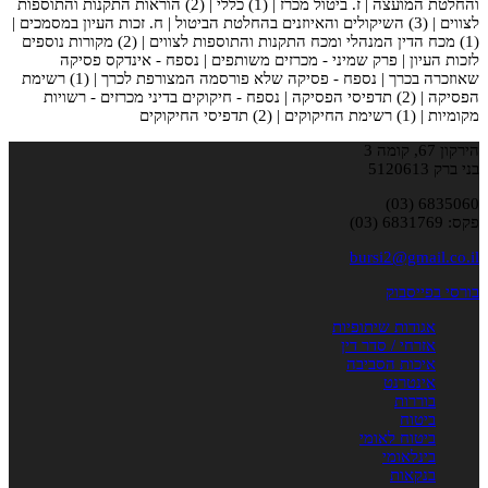
והחלטת המועצה | ז. ביטול מכרז | (1) כללי | (2) הוראות התקנות והתוספות
לצווים | (3) השיקולים והאיוזנים בהחלטת הביטול | ח. זכות העיון במסמכים |
(1) מכח הדין המנהלי ומכח התקנות והתוספות לצווים | (2) מקורות נוספים
לזכות העיון | פרק שמיני - מכרזים משותפים | נספח - אינדקס פסיקה
שאוזכרה בכרך | נספח - פסיקה שלא פורסמה המצורפת לכרך | (1) רשימת
הפסיקה | (2) תדפיסי הפסיקה | נספח - חיקוקים בדיני מכרזים - רשויות
מקומיות | (1) רשימת החיקוקים | (2) תדפיסי החיקוקים
הירקון 67, קומה 3
בני ברק 5120613
6835060 (03)
פקס: 6831769 (03)
bursi2@gmail.co.il
בורסי בפייסבוק
אגודות שיתופיות
אזרחי / סדר דין
איכות הסביבה
אינטרנט
בוררות
ביטוח
ביטוח לאומי
בינלאומי
בנקאות