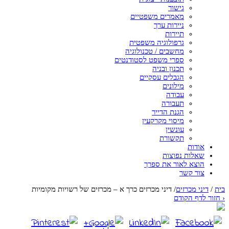
גישור
מאמרים משפטיים
ניירות ערך
תיירות
גרפולוגיה משפטית
מחשבים / טכנולוגיה
ספרי משפט לסטודנטים
תכנון ובניה
הגבלים עסקיים
מילונים
עבודה
תעבורה
הגנת הדייר
מיסוי מקרקעין
עונשין
תקשורת
אודות
שאלות נפוצות
הוצא לאור את ספרך
צור קשר
בית
/
דיני מכרזים
/
דיני מכרזים כרך א – מכרזים של רשויות מקומיות
‹
חזור לדף הקודם