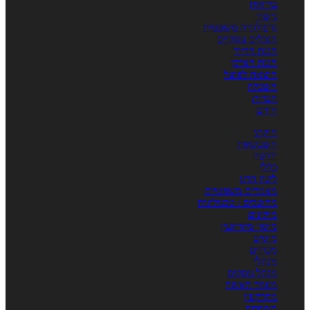
בריאות
גישור
גרפולוגיה משפטית
הגבלים עסקיים
הגנת הדייר
הגנת הצרכן
הוצאה לפועל
השכלה
חברות
חוזים
חוקתי
חשבונאות
ירושה
כללי
לשון הרע
מאמרים משפטיים
מחשבים / טכנולוגיה
מילונים
מיסוי מקרקעין
מיסים
מכרזים
מנהלי
מנהל עסקים
מעמד האשה
מקרקעין
משפחה