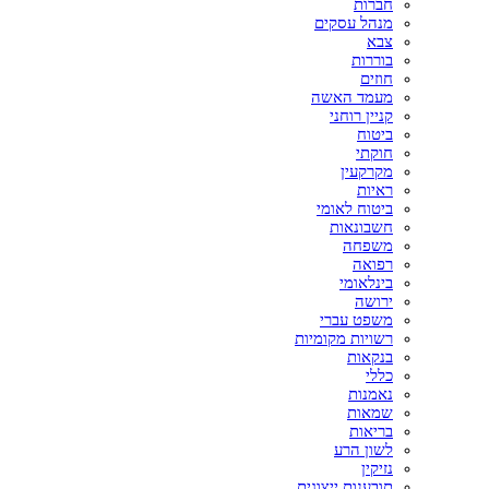
חברות
מנהל עסקים
צבא
בוררות
חוזים
מעמד האשה
קניין רוחני
ביטוח
חוקתי
מקרקעין
ראיות
ביטוח לאומי
חשבונאות
משפחה
רפואה
בינלאומי
ירושה
משפט עברי
רשויות מקומיות
בנקאות
כללי
נאמנות
שמאות
בריאות
לשון הרע
נזיקין
תובענות ייצוגית