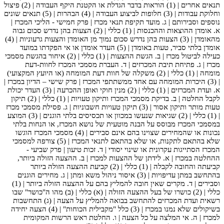
תנאים אחרים | (1) הוראות בדבר הגדלת או הקטנת היקף העבודה | (2) פיצול
וחלוקת עבודות | (3) חלופות לביצוע העבודה | (4) הבהרות | (5) תנאים שונים
נוספים וסבירותם | ג. מועד תקיפת תנאי מכרז | פרק חמישי - הליכי המכרז |
א. אומדן ההוצאות וההכנסות | (1) כללי | (2) הצעות בהן נדרש סכום גבוה
מהאומדן | (3) הצעות בהן נדרש סכום נמוך מן האומדן והצעות גרעוניות | (4)
אומדן בלתי סביר, טעות באומדן | (5) העדר אומדן או אי הפקדתו במועד
כעילה לביטול מכרז | ב. הגשת ההצעות | (1) כללי | (2) איחור בהגשת מסמכי
מכרז | ג. פתיחת תיבת המכרזים | ד. העברת מסמכי המכרז לחוות-דעת
מומחה | (1) כללי | (2) משקלה של חוות דעת המומחה (או היועץ המקצועי)
| (3) היכרות המומחה עם אחד ממשתתפי המכרז | פרק שישי – הדיון במכרז |
א. ועדת המכרזים | (1) כללי | (2) מנין חוקי ואופן ההכרעה | (3) העדר יכולת
לקבל החלטה | ב. בדיקת מסמכי המכרז ותיקון טעויות | (1) כללי | (2) תיקון
טעות מותר ותיקון אסור | (3) תיקון טעויות חשבוניות | ג. פסילת מסמכי מכרז
| (1) כללי | (2) שגיאות שנעשו במכוון או תכסיסים בלתי הוגנים | (3) המוצע
במסמכי המכרז מבוסס על הבנה מוטעית של נושא המכרז, או הנחות בלתי
נכונות או שהמחירים שצוינו בהם אינם סבירים | (4) מסמכי המכרז הוגשו
שלא בהתאם לתקנות, או שלא בהתאם לתנאי המכרז | (5) צורפה למסמכי
המכרז הסתייגות עקרונית או שינוי יסודי | ד. זכות טיעון | פרק שביעי -
ההחלטה במכרז | א. לידתן של ההצעות למכרז | ב. ההצעה הזולה ביותר,
קביעתה והחובה לקבלה | (1) כללי | (2) קביעת ההצעה הזולה ביותר
בהתחשב במתן עדיפויות | (3) איסור ניהול משא ומתן | ג. מחירים הוגנים
וסבירים | ד. מקרים שאין חובה להמליץ בהם על ההצעה הזולה ביותר | (1)
כללי | (2) כושרו של בעל ההצעה הזולה | (א) כללי | (ב) מהו ה"כושר" שבו
רשאית ועדת המכרזים להתחשב בבואה להמליץ על הצעה | (ג) התחשבות
בשיקולים שלא נמנו במכרז | (3) כלל "מקבילית הכוחות" | (4) הצעה יחידה
למכרז | ה. אי המלצה על כל הצעה | ו. החלטת ראש הרשות המקומית