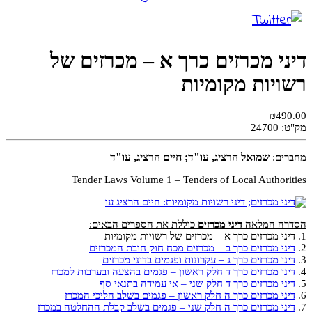
דיני מכרזים כרך א – מכרזים של
רשויות מקומיות
₪490.00
מק"ט:
24700
שמואל הרציג, עו"ד; חיים הרציג, עו"ד
מחברים:
Tender Laws Volume 1 – Tenders of Local Authorities
הסדרה המלאה
דיני מכרזים
כוללת את הספרים הבאים:
1. דיני מכרזים כרך א – מכרזים של רשויות מקומיות
2.
דיני מכרזים כרך ב – מכרזים מכח חוק חובת המכרזים
3.
דיני מכרזים כרך ג – עקרונות ופגמים בדיני מכרזים
4.
דיני מכרזים כרך ד חלק ראשון – פגמים בהצעה ובערבות למכרז
5.
דיני מכרזים כרך ד חלק שני – אי עמידה בתנאי סף
6.
דיני מכרזים כרך ה חלק ראשון – פגמים בשלב הליכי המכרז
7.
דיני מכרזים כרך ה חלק שני – פגמים בשלב קבלת ההחלטה במכרז