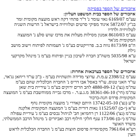
איזכורים של הספר בפסיקה
איזכורים של הספר בבית המשפט העליון:
עע"מ 6169/07 גאזי עומר נ' ד"ר פתחי דקה ראש מועצה מקומית זמר
בג"ץ 5872/07 איגוד מפיקי סרטים וטלוויזיה בישראל נ' הרשות השניה
לטלוויזיה ולרדיו
עע"מ 8610/03 אמנון מסילות מעלות את מרכז שוש סלע נ' המועצה
המקומית מג'אר
ה"פ 8173/99 נווה ב.ב. פרוייקטים בע"מ נ' העמותה לפיתוח וישוב מושב
גילת
ע"א 5035/98 משה"ב חברה לשיכון בניין ופיתוח בע"מ נ' מינהל מקרקעי
ישראל
איזכורים של הספר בערכאות אחרות:
עע"מ 2398/12 ע.מ.ת. ערוצי מדידה ותשתיות בע"מ - ב"כ עו"ד ריחאן נג'אר,
עו"ד האני טנוס, עו"ד באסל אבו דריס נ' החברה הכלכלית שהם בע"מ
עת"מ (נצ') 4880-09-12 להב הרים ירוקים בע"מ נ' עיריית בית שאן
עת"מ (חי') 38361-06-10 מ.ג.ע.ר. - מרכז גבייה ממוחשבת בע"מ נ' המועצה
המקומית פרדס חנה-כרכור
ס"ע (נצ') 13742-05-10 היתם קאדרי נ' מועצה מקומית נחף
ע"א (י-ם) 11525/07 נאות דורית בע"מ נ' המועצה המקומית אלקנה
עת"מ (נצ') 1122/06 רן רחמיאן חב' לניהול נכסים בע"מ נ' עיריית עפולה
עת"מ (י-ם) 173/06 ענף חלקי חילוף רכב ואביזרים נ' מינהל הרכב הממשלתי,
משרד האוצר
רע"א 7961/04 מקסימדיה פרסום חוצות בע"מ נ' החברה הכלכלית לראש
העין