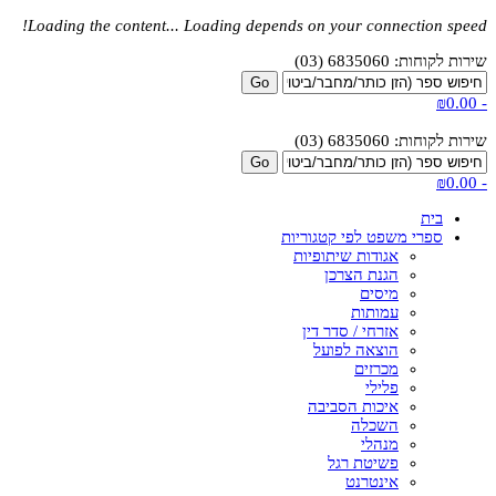
Loading the content...
Loading depends on your connection speed!
שירות לקוחות: 6835060 (03)
₪0.00
-
שירות לקוחות: 6835060 (03)
₪0.00
-
בית
ספרי משפט לפי קטגוריות
אגודות שיתופיות
הגנת הצרכן
מיסים
עמותות
אזרחי / סדר דין
הוצאה לפועל
מכרזים
פלילי
איכות הסביבה
השכלה
מנהלי
פשיטת רגל
אינטרנט