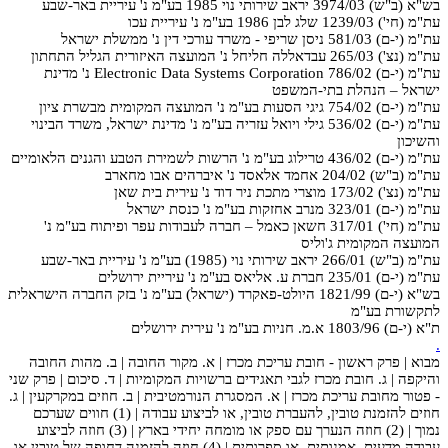
בש"א (ב"ש) 3974/03 יראב שירותי נוי 1985 בע"מ נ' עיריית באר-שבע
עת"מ (חי') 1239/03 שלג לבן 1986 בע"מ נ' עיריית עכו
עת"מ (י-ם) 581/03 ניסן שריפי - משרד עורכי דין נ' ממשלת ישראל
עת"מ (נצ') 265/03 עבדאללה חליחל נ' המועצה האיזורית הגליל התחתון
עת"מ (י-ם) 786/02 Electronic Data Systems Corporation נ' מדינת
ישראל – הנהלת בתי-המשפט
עת"מ (י-ם) 754/02 גיגי הסעות בע"מ נ' המועצה המקומית מבשרת ציון
עת"מ (י-ם) 536/02 גילי ויואל עזריה בע"מ נ' מדינת ישראל, משרד הבינוי
והשיכון
עת"מ (י-ם) 436/02 טרילוג בע"מ נ' הרשות לשמירת הטבע והגנים הלאומיים
עת"מ (ב"ש) 204/02 אחמד אלאסד נ' איברהים אבו מחארב
עת"מ (נצ') 173/02 מוצרי מתכת ניר דוד נ' עירית בית שאן
עת"מ (י-ם) 323/01 מנרב אחזקות בע"מ נ' כנסת ישראל
עת"מ (חי') 317/01 חשאן כאמל – חברה לעבודות עפר ופיתוח בע"מ נ'
המועצה המקומית ג'וליס
עת"מ (ב"ש) 266/01 יראב שירותי נוי (1985) בע"מ נ' עיריית באר-שבע
עת"מ (י-ם) 235/01 חברת ע. אליאס בע"מ נ' עיריית ירושלים
בש"א (י-ם) 1821/99 היולט-פאקרד (ישראל) בע"מ נ' בזק החברה הישראלית
לתקשורת בע"מ
ת"א (י-ם) 1803/96 א.מ. חניות בע"מ נ' עירית ירושלים
.
מבוא | פרק ראשון - חובת עריכת מכרז | א. מקור החובה | ב. מהות החובה
והיקפה | ג. חובת מכרז לגבי תאגידים ברשויות המקומיות | ד. סיכום | פרק שני
- פטור מחובת עריכת מכרז | א. המסגרת הנורמטיבית | ב. חוזים במקרקעין | ג.
חוזים להזמנת טובין, להעברת טובין, או לביצוע עבודה | (1) חווים שערכם
נמוך | (2) חוזה הנערך עם ספק או מומחה יחידי בארץ | (3) חוזה לביצוע
עבודה מדעית, אמנותית, או ספרותית | (4) חוזה להזמנה דחופה של טובין או