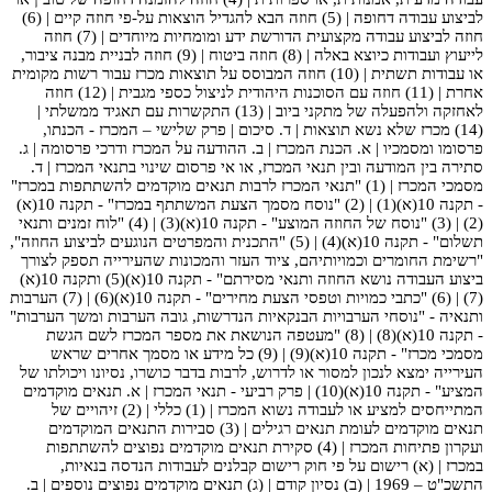
לביצוע עבודה דחופה | (5) חוזה הבא להגדיל הוצאות על-פי חוזה קיים | (6)
חוזה לביצוע עבודה מקצועית הדורשת ידע ומומחיות מיוחדים | (7) חוזה
לייעוץ ועבודות כיוצא באלה | (8) חוזה ביטוח | (9) חוזה לבניית מבנה ציבור,
או עבודות תשתית | (10) חוזה המבוסס על תוצאות מכרז עבור רשות מקומית
אחרת | (11) חוזה עם הסוכנות היהודית לניצול כספי מגבית | (12) חוזה
לאחזקה ולהפעלה של מתקני ביוב | (13) התקשרות עם תאגיד ממשלתי |
(14) מכרז שלא נשא תוצאות | ד. סיכום | פרק שלישי – המכרז - הכנתו,
פרסומו ומסמכיו | א. הכנת המכרז | ב. ההודעה על המכרז ודרכי פרסומה | ג.
סתירה בין המודעה ובין תנאי המכרז, או אי פרסום שינוי בתנאי המכרז | ד.
מסמכי המכרז | (1) "תנאי המכרז לרבות תנאים מוקדמים להשתתפות במכרז"
- תקנה 10(א)(1) | (2) "נוסח מסמך הצעת המשתתף במכרז" - תקנה 10(א)
(2) | (3) "נוסח של החוזה המוצע" - תקנה 10(א)(3) | (4) "לוח זמנים ותנאי
תשלום" - תקנה 10(א)(4) | (5) "התכנית והמפרטים הנוגעים לביצוע החוזה",
"רשימת החומרים וכמויותיהם, ציוד העזר והמכונות שהעירייה תספק לצורך
ביצוע העבודה נושא החוזה ותנאי מסירתם" - תקנה 10(א)(5) ותקנה 10(א)
(7) | (6) "כתבי כמויות וטפסי הצעת מחירים" - תקנה 10(א)(6) | (7) הערבות
ותנאיה - "נוסחי הערבויות הבנקאיות הנדרשות, גובה הערבות ומשך הערבות"
- תקנה 10(א)(8) | (8) "מעטפה הנושאת את מספר המכרז לשם הגשת
מסמכי מכרז" - תקנה 10(א)(9) | (9) כל מידע או מסמך אחרים שראש
העירייה ימצא לנכון למסור או לדרוש, לרבות בדבר כושרו, נסיונו ויכולתו של
המציע" - תקנה 10(א)(10) | פרק רביעי - תנאי המכרז | א. תנאים מוקדמים
המתייחסים למציע או לעבודה נשוא המכרז | (1) כללי | (2) זיהויים של
תנאים מוקדמים לעומת תנאים רגילים | (3) סבירות התנאים המוקדמים
ועקרון פתיחות המכרז | (4) סקירת תנאים מוקדמים נפוצים להשתתפות
במכרז | (א) רישום על פי חוק רישום קבלנים לעבודות הנדסה בנאיות,
התשכ"ט – 1969 | (ב) נסיון קודם | (ג) תנאים מוקדמים נפוצים נוספים | ב.