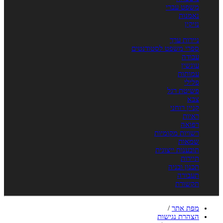
משפט עברי
נאמנות
נזיקין
ניירות ערך
ספרי משפט לסטודנטים
עבודה
עונשין
עמותות
פלילי
פשיטת רגל
צבא
קניין רוחני
ראיות
רפואה
רשויות מקומיות
שמאות
תובענות ייצוגית
תיירות
תכנון ובניה
תעבורה
תקשורת
מפת אתר
/
הצהרת נגישות